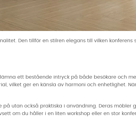
alitet. Den tillför en stilren elegans till vilken konfere
h lämna ett bestående intryck på både besökare och me
ial, vilket ger en känsla av harmoni och enhetlighet. N
se på utan också praktiska i användning. Deras möbler
ett om du håller i en liten workshop eller en stor konfe