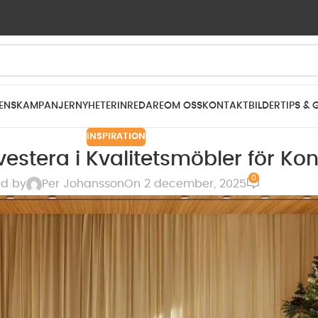
ENS
KAMPANJER
NYHETER
INREDARE
OM OSS
KONTAKT
BILDER
TIPS & 
INSPIRATION
vestera i Kvalitetsmöbler för Ko
0
ed by
Per Johansson
On 2 december, 2025