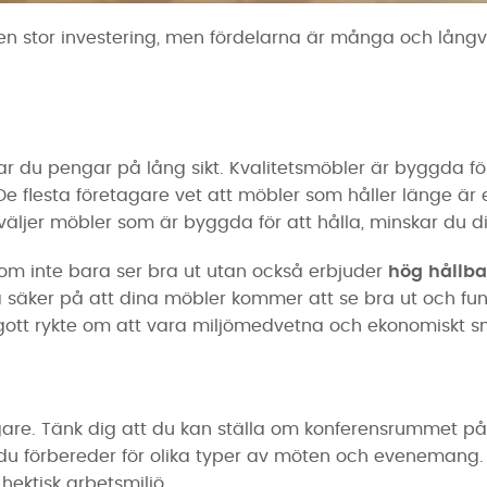
 en stor investering, men fördelarna är många och långva
ar du pengar på lång sikt. Kvalitetsmöbler är byggda fö
 De flesta företagare vet att möbler som håller länge är 
ljer möbler som är byggda för att hålla, minskar du dit
som inte bara ser bra ut utan också erbjuder
hög hållba
vara säker på att dina möbler kommer att se bra ut och f
tt gott rykte om att vara miljömedvetna och ekonomiskt s
gare. Tänk dig att du kan ställa om konferensrummet på 
är du förbereder för olika typer av möten och eveneman
hektisk arbetsmiljö.