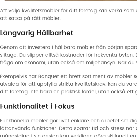
Att välja kvalitetsmöbler för ditt företag kan verka som
att satsa på rätt möbler.
Långvarig Hållbarhet
Genom att investera i hållbara möbler från början spar
slitage. Du slipper alltså kostnader för frekventa byten.
fråga om ekonomi, utan också om miljöhänsyn. När du vä
Exempelvis har Banquet ett brett sortiment av möbler 
utvalda för att uppfylla strikta kvalitetskrav, kan du 
ditt företag inte bara en praktisk fördel, utan också e
Funktionalitet i Fokus
Funktionella möbler gör livet enklare och arbetet smidi
lättanvända funktioner. Detta sparar tid och stress n
mångsidiga i sin design kan verkligen göra skillnad i en 