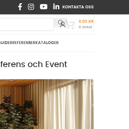
KONTAKTA OSS
0.00
KR
0
antal
GUIDER
REFERENSER
KATALOGER
nferens och Event