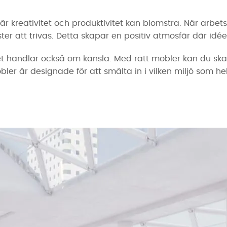
där kreativitet och produktivitet kan blomstra. När arb
r att trivas. Detta skapar en positiv atmosfär där idéer
et handlar också om känsla. Med rätt möbler kan du s
bler är designade för att smälta in i vilken miljö som 