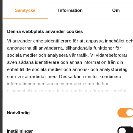
Visar alla 7 resultat
Sortera efter senaste
Samtycke
Information
Om
Visa kategorier
Denna webbplats använder cookies
Välj alternativ
Den här produkten har flera varianter. De olika
Vi använder enhetsidentifierare för att anpassa innehållet oc
alternativen kan väljas på produktsidan
Quick view
annonserna till användarna, tillhandahålla funktioner för
Lägg till på önskelista
sociala medier och analysera vår trafik. Vi vidarebefordrar
även sådana identifierare och annan information från din
Premium – Höj & sänkbara skrivbord med 2
enhet till de sociala medier och annons- och analysföretag
motorer
som vi samarbetar med. Dessa kan i sin tur kombinera
4,295.00
kr
–
5,145.00
kr
Prisintervall: 4,295.00 kr till 5,145.00 kr
informationen med annan information som du har
ex. moms
tillhandahållit eller som de har samlat in när du har använt
deras tjänster.
Välj alternativ
Den här produkten har flera varianter. De olika
Samtyckesval
alternativen kan väljas på produktsidan
Quick view
Nödvändig
Lägg till på önskelista
Höj- sänkbart skrivbord med vev – ECO
Inställningar