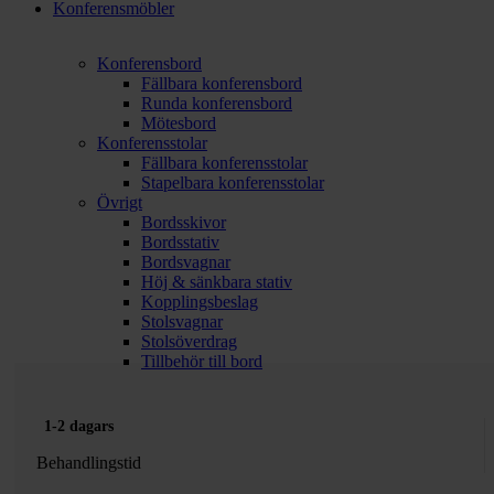
Konferensmöbler
Konferensbord
Fällbara konferensbord
Runda konferensbord
Mötesbord
Konferensstolar
Fällbara konferensstolar
Stapelbara konferensstolar
Övrigt
Bordsskivor
Bordsstativ
Bordsvagnar
Höj & sänkbara stativ
Kopplingsbeslag
Stolsvagnar
Stolsöverdrag
Tillbehör till bord
1-2 dagars
Behandlingstid