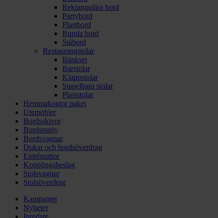
Rektangulära bord
Partybord
Plastbord
Runda bord
Ståbord
Restaurangstolar
Bänkset
Barstolar
Klappstolar
Stapelbara stolar
Plaststolar
Hemmakontor paket
Utemöbler
Bordsskivor
Bordsstativ
Bordsvagnar
Dukar och bordsöverdrag
Entrémattor
Kopplingsbeslag
Stolsvagnar
Stolsöverdrag
Kampanjer
Nyheter
Inredare