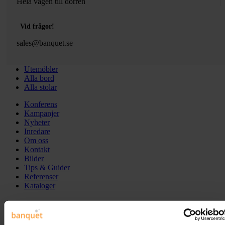
Hela vägen till dörren
Vid frågor!
sales@banquet.se
Utemöbler
Alla bord
Alla stolar
Konferens
Kampanjer
Nyheter
Inredare
Om oss
Kontakt
Bilder
Tips & Guider
Referenser
Kataloger
Hem
Skrivbord