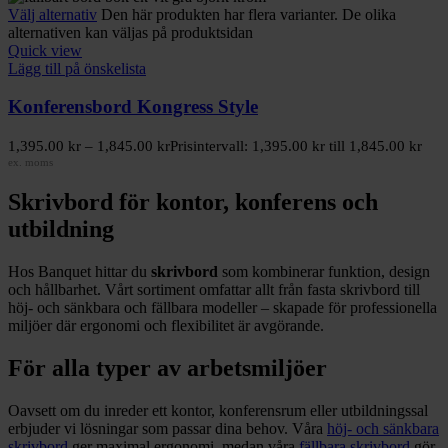
Välj alternativ
Den här produkten har flera varianter. De olika
alternativen kan väljas på produktsidan
Quick view
Lägg till på önskelista
Konferensbord Kongress Style
1,395.00
kr
–
1,845.00
kr
Prisintervall: 1,395.00 kr till 1,845.00 kr
ex. moms
Skrivbord för kontor, konferens och
utbildning
Hos Banquet hittar du
skrivbord
som kombinerar funktion, design
och hållbarhet. Vårt sortiment omfattar allt från fasta skrivbord till
höj- och sänkbara och fällbara modeller – skapade för professionella
miljöer där ergonomi och flexibilitet är avgörande.
För alla typer av arbetsmiljöer
Oavsett om du inreder ett kontor, konferensrum eller utbildningssal
erbjuder vi lösningar som passar dina behov. Våra
höj- och sänkbara
skrivbord
ger maximal ergonomi, medan våra
fällbara skrivbord
gör