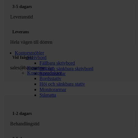
3-5 dagars
Leveranstid
Leverans
Hela vägen till dörren
Kontorsmöbler
Skrivbord
Vid frågor!
Fällbara skrivbord
sales@banquet.se
Kontorsstolar
Höj och sänkbara skrivbord
Kontorsprodukter
Kontorsstolar
Bordsstativ
Höj och sänkbara stativ
Monitorarmar
Ståmatta
1-2 dagars
Behandlingstid