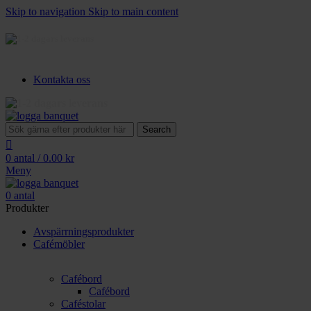
Skip to navigation
Skip to main content
3-5 dagars leverans
Kontakta oss
3-5 dagars leverans
Search
0
antal
/
0.00
kr
Meny
0
antal
Produkter
Avspärrningsprodukter
Cafémöbler
Cafébord
Cafébord
Caféstolar