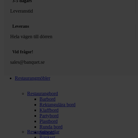
3-5 dagars
Leveranstid
Leverans
Hela vägen till dörren
Vid frågor!
sales@banquet.se
Restaurangmöbler
Restaurangbord
Barbord
Rektangulära bord
Klaffbord
Partybord
Plastbord
Runda bord
Restaurangstolar
Ståbord
Bänkset