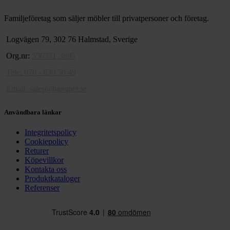
Familjeföretag som säljer möbler till privatpersoner och företag.
Logvägen 79, 302 76 Halmstad, Sverige
Org.nr:
556771-3895
Tele: 070 - 630 56 49
Email:
sales@banquet.se
Användbara länkar
Integritetspolicy
Cookiepolicy
Returer
Köpevillkor
Kontakta oss
Produktkataloger
Referenser