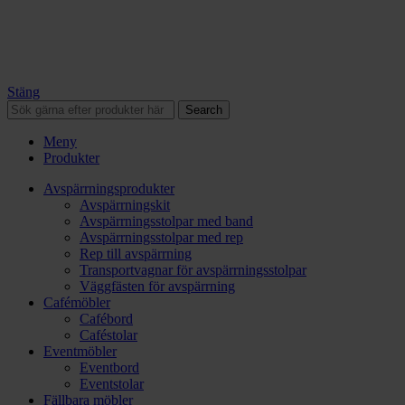
Stäng
Search
Meny
Produkter
Avspärrningsprodukter
Avspärrningskit
Avspärrningsstolpar med band
Avspärrningsstolpar med rep
Rep till avspärrning
Transportvagnar för avspärrningsstolpar
Väggfästen för avspärrning
Cafémöbler
Cafébord
Caféstolar
Eventmöbler
Eventbord
Eventstolar
Fällbara möbler