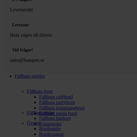
Leveranstid
Leverans
Hela vägen till dörren
Vid frågor!
sales@banquet.se
Fällbara möbler
Fällbara bord
Fällbara cafébord
Fällbara partybord
Fällbara restaurangbord
Fällbara stolar
Fällbara runda bord
Fällbara bänkset
Övrigt
Klappstolar
Bordsstativ
Bordsvagnar