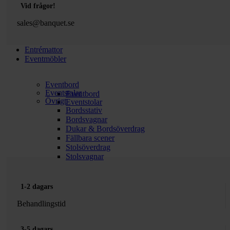
Vid frågor!
sales@banquet.se
Entrémattor
Eventmöbler
Eventbord
Eventstolar
Eventbord
Övrigt
Eventstolar
Bordsstativ
Bordsvagnar
Dukar & Bordsöverdrag
Fällbara scener
Stolsöverdrag
Stolsvagnar
1-2 dagars
Behandlingstid
3-5 dagars