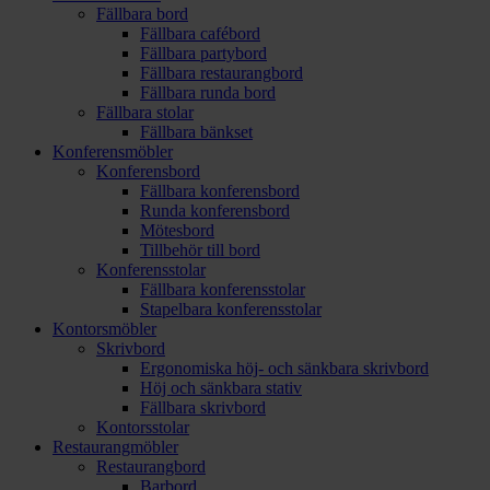
Fällbara bord
Fällbara cafébord
Fällbara partybord
Fällbara restaurangbord
Fällbara runda bord
Fällbara stolar
Fällbara bänkset
Konferensmöbler
Konferensbord
Fällbara konferensbord
Runda konferensbord
Mötesbord
Tillbehör till bord
Konferensstolar
Fällbara konferensstolar
Stapelbara konferensstolar
Kontorsmöbler
Skrivbord
Ergonomiska höj- och sänkbara skrivbord
Höj och sänkbara stativ
Fällbara skrivbord
Kontorsstolar
Restaurangmöbler
Restaurangbord
Barbord