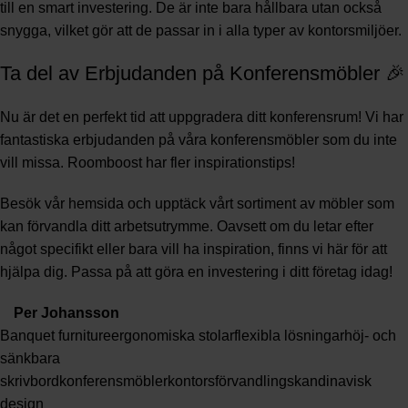
till en smart investering. De är inte bara hållbara utan också
snygga, vilket gör att de passar in i alla typer av kontorsmiljöer.
Ta del av Erbjudanden på Konferensmöbler 🎉
Nu är det en perfekt tid att uppgradera ditt konferensrum! Vi har
fantastiska erbjudanden på våra konferensmöbler som du inte
vill missa.
Roomboost har fler inspirationstips!
Besök vår hemsida och upptäck vårt sortiment av möbler som
kan förvandla ditt arbetsutrymme. Oavsett om du letar efter
något specifikt eller bara vill ha inspiration, finns vi här för att
hjälpa dig. Passa på att göra en investering i ditt företag idag!
Per Johansson
Banquet furniture
ergonomiska stolar
flexibla lösningar
höj- och
sänkbara
skrivbord
konferensmöbler
kontorsförvandling
skandinavisk
design