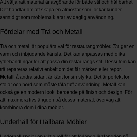
Att välja rätt material är avgörande för både stil och hållbarhet.
Det handlar om att skapa en atmosfär som lockar kunder
samtidigt som möblerna klarar av daglig användning.
Fördelar med Trä och Metall
Trä och metall är populära val för restaurangmöbler.
Trä
ger en
varm och inbjudande känsla. Det kan anpassas med olika
ytbehandlingar för att passa din restaurangs stil. Dessutom kan
trä repareras relativt enkelt om det får märken eller repor.
Metall
, å andra sidan, är känt för sin styrka. Det är perfekt för
stolar och bord som måste tåla tuff användning. Metall kan
också ge en modern look, beroende på finish och design. För
att maximera livslängden på dessa material, överväg att
kombinera dem i dina möbler.
Underhåll för Hållbara Möbler
Underhåll spelar en viktig roll för att förlänga livslängden på