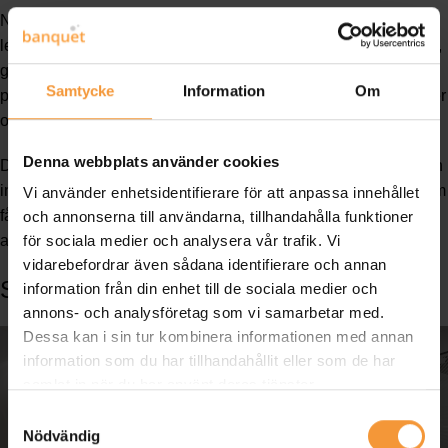
När du har gjort dina val är det dags att beställa. Att välja en
leverantör som Banquet, som betonar snabbhet och pålitlighet,
gör hela skillnaden. Pålitliga leveranser betyder att du kan
Samtycke
Information
Om
planera ditt projekt utan oväntade förseningar. För att förstå mer
om vikten av leveranstid, läs denna
artikel
.
Denna webbplats använder cookies
Det finns också ekonomiska fördelar. Snabbare leveranser kan
innebära mindre kostnader för lagring och hantering. Dessutom
Vi använder enhetsidentifierare för att anpassa innehållet
får du snabbare tillgång till dina möbler, vilket kan vara
och annonserna till användarna, tillhandahålla funktioner
avgörande för att hålla verksamheten flytande.
för sociala medier och analysera vår trafik. Vi
vidarebefordrar även sådana identifierare och annan
Skräddarsydda Lösningar för Alla
information från din enhet till de sociala medier och
annons- och analysföretag som vi samarbetar med.
Dessa kan i sin tur kombinera informationen med annan
information som du har tillhandahållit eller som de har
samlat in när du har använt deras tjänster.
Samtyckesval
Nödvändig