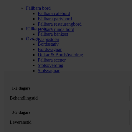
Fällbara bord
Fällbara cafébord
Fällbara partybord
Fällbara restaurangbord
Fällbara stolar
Fällbara runda bord
Fällbara bänkset
Övrigt
Klappstolar
Bordsstativ
Bordsvagnar
Dukar & Bordsöverdrag
Fällbara scener
Stolsöverdrag
Stolsvagnar
1-2 dagars
Behandlingstid
3-5 dagars
Leveranstid