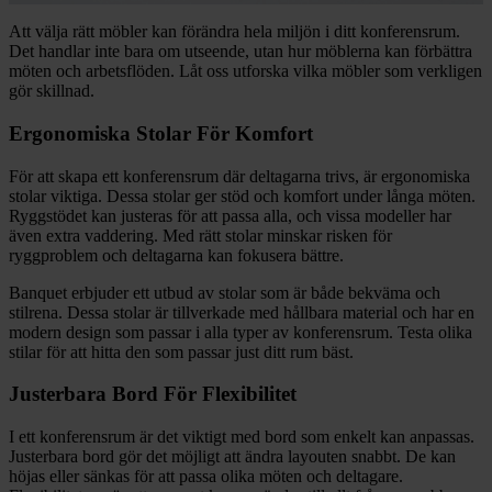
Att välja rätt möbler kan förändra hela miljön i ditt konferensrum.
Det handlar inte bara om utseende, utan hur möblerna kan förbättra
möten och arbetsflöden. Låt oss utforska vilka möbler som verkligen
gör skillnad.
Ergonomiska Stolar För Komfort
För att skapa ett konferensrum där deltagarna trivs, är ergonomiska
stolar viktiga. Dessa stolar ger stöd och komfort under långa möten.
Ryggstödet kan justeras för att passa alla, och vissa modeller har
även extra vaddering. Med rätt stolar minskar risken för
ryggproblem och deltagarna kan fokusera bättre.
Banquet erbjuder ett utbud av stolar som är både bekväma och
stilrena. Dessa stolar är tillverkade med hållbara material och har en
modern design som passar i alla typer av konferensrum. Testa olika
stilar för att hitta den som passar just ditt rum bäst.
Justerbara Bord För Flexibilitet
I ett konferensrum är det viktigt med bord som enkelt kan anpassas.
Justerbara bord gör det möjligt att ändra layouten snabbt. De kan
höjas eller sänkas för att passa olika möten och deltagare.