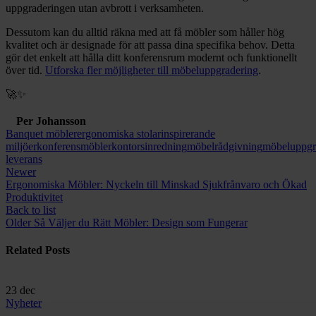
uppgraderingen utan avbrott i verksamheten.
Dessutom kan du alltid räkna med att få möbler som håller hög
kvalitet och är designade för att passa dina specifika behov. Detta
gör det enkelt att hålla ditt konferensrum modernt och funktionellt
över tid.
Utforska fler möjligheter till möbeluppgradering
.
🚀✨
Per Johansson
Banquet möbler
ergonomiska stolar
inspirerande
miljöer
konferensmöbler
kontorsinredning
möbelrådgivning
möbeluppgr
leverans
Newer
Ergonomiska Möbler: Nyckeln till Minskad Sjukfrånvaro och Ökad
Produktivitet
Back to list
Older
Så Väljer du Rätt Möbler: Design som Fungerar
Related Posts
23
dec
Nyheter