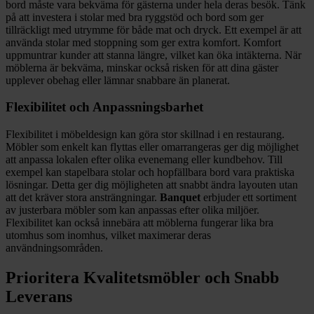
bord måste vara bekväma för gästerna under hela deras besök. Tänk
på att investera i stolar med bra ryggstöd och bord som ger
tillräckligt med utrymme för både mat och dryck. Ett exempel är att
använda stolar med stoppning som ger extra komfort. Komfort
uppmuntrar kunder att stanna längre, vilket kan öka intäkterna. När
möblerna är bekväma, minskar också risken för att dina gäster
upplever obehag eller lämnar snabbare än planerat.
Flexibilitet och Anpassningsbarhet
Flexibilitet i möbeldesign kan göra stor skillnad i en restaurang.
Möbler som enkelt kan flyttas eller omarrangeras ger dig möjlighet
att anpassa lokalen efter olika evenemang eller kundbehov. Till
exempel kan stapelbara stolar och hopfällbara bord vara praktiska
lösningar. Detta ger dig möjligheten att snabbt ändra layouten utan
att det kräver stora ansträngningar.
Banquet
erbjuder ett sortiment
av justerbara möbler som kan anpassas efter olika miljöer.
Flexibilitet kan också innebära att möblerna fungerar lika bra
utomhus som inomhus, vilket maximerar deras
användningsområden.
Prioritera Kvalitetsmöbler och Snabb
Leverans