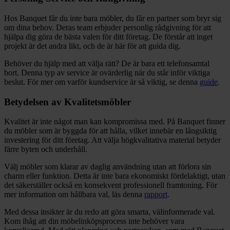
Hos Banquet får du inte bara möbler, du får en partner som bryr sig
om dina behov. Deras team erbjuder personlig rådgivning för att
hjälpa dig göra de bästa valen för ditt företag. De förstår att inget
projekt är det andra likt, och de är här för att guida dig.
Behöver du hjälp med att välja rätt? De är bara ett telefonsamtal
bort. Denna typ av service är ovärderlig när du står inför viktiga
beslut. För mer om varför kundservice är så viktig, se denna
guide
.
Betydelsen av Kvalitetsmöbler
Kvalitet är inte något man kan kompromissa med. På Banquet finner
du möbler som är byggda för att hålla, vilket innebär en långsiktig
investering för ditt företag. Att välja högkvalitativa material betyder
färre byten och underhåll.
Välj möbler som klarar av daglig användning utan att förlora sin
charm eller funktion. Detta är inte bara ekonomiskt fördelaktigt, utan
det säkerställer också en konsekvent professionell framtoning. För
mer information om hållbara val, läs denna
rapport
.
Med dessa insikter är du redo att göra smarta, välinformerade val.
Kom ihåg att din möbelinköpsprocess inte behöver vara