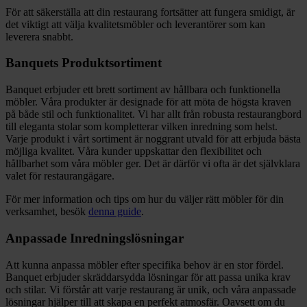
För att säkerställa att din restaurang fortsätter att fungera smidigt, är
det viktigt att välja kvalitetsmöbler och leverantörer som kan
leverera snabbt.
Banquets Produktsortiment
Banquet erbjuder ett brett sortiment av hållbara och funktionella
möbler. Våra produkter är designade för att möta de högsta kraven
på både stil och funktionalitet. Vi har allt från robusta restaurangbord
till eleganta stolar som kompletterar vilken inredning som helst.
Varje produkt i vårt sortiment är noggrant utvald för att erbjuda bästa
möjliga kvalitet. Våra kunder uppskattar den flexibilitet och
hållbarhet som våra möbler ger. Det är därför vi ofta är det självklara
valet för restaurangägare.
För mer information och tips om hur du väljer rätt möbler för din
verksamhet, besök
denna guide
.
Anpassade Inredningslösningar
Att kunna anpassa möbler efter specifika behov är en stor fördel.
Banquet erbjuder skräddarsydda lösningar för att passa unika krav
och stilar. Vi förstår att varje restaurang är unik, och våra anpassade
lösningar hjälper till att skapa en perfekt atmosfär. Oavsett om du