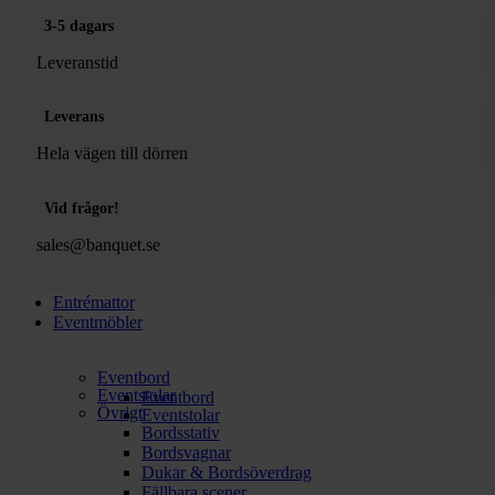
3-5 dagars
Leveranstid
Leverans
Hela vägen till dörren
Vid frågor!
sales@banquet.se
Entrémattor
Eventmöbler
Eventbord
Eventstolar
Eventbord
Övrigt
Eventstolar
Bordsstativ
Bordsvagnar
Dukar & Bordsöverdrag
Fällbara scener