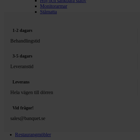
Höj och sänkbara stativ
Monitorarmar
Ståmatta
1-2 dagars
Behandlingstid
3-5 dagars
Leveranstid
Leverans
Hela vägen till dörren
Vid frågor!
sales@banquet.se
Restaurangmöbler