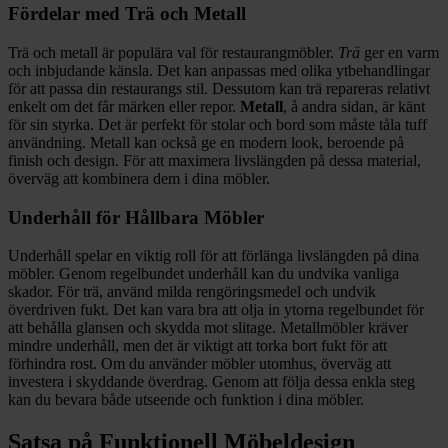
Fördelar med Trä och Metall
Trä och metall är populära val för restaurangmöbler.
Trä
ger en varm
och inbjudande känsla. Det kan anpassas med olika ytbehandlingar
för att passa din restaurangs stil. Dessutom kan trä repareras relativt
enkelt om det får märken eller repor.
Metall
, å andra sidan, är känt
för sin styrka. Det är perfekt för stolar och bord som måste tåla tuff
användning. Metall kan också ge en modern look, beroende på
finish och design. För att maximera livslängden på dessa material,
överväg att kombinera dem i dina möbler.
Underhåll för Hållbara Möbler
Underhåll spelar en viktig roll för att förlänga livslängden på dina
möbler. Genom regelbundet underhåll kan du undvika vanliga
skador. För trä, använd milda rengöringsmedel och undvik
överdriven fukt. Det kan vara bra att olja in ytorna regelbundet för
att behålla glansen och skydda mot slitage. Metallmöbler kräver
mindre underhåll, men det är viktigt att torka bort fukt för att
förhindra rost. Om du använder möbler utomhus, överväg att
investera i skyddande överdrag. Genom att följa dessa enkla steg
kan du bevara både utseende och funktion i dina möbler.
Satsa på Funktionell Möbeldesign