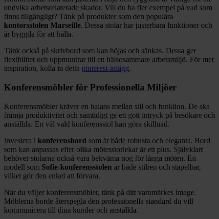
undvika arbetsrelaterade skador. Vill du ha fler exempel på vad som
finns tillgängligt? Tänk på produkter som den populära
kontorsstolen Marseille
. Dessa stolar har justerbara funktioner och
är byggda för att hålla.
Tänk också på skrivbord som kan höjas och sänkas. Dessa ger
flexibilitet och uppmuntrar till en hälsosammare arbetsmiljö. För mer
inspiration, kolla in detta
pinterest-inlägg
.
Konferensmöbler för Professionella Miljöer
Konferensmöbler kräver en balans mellan stil och funktion. De ska
främja produktivitet och samtidigt ge ett gott intryck på besökare och
anställda. En väl vald konferensstol kan göra skillnad.
Investera i
konferensbord
som är både robusta och eleganta. Bord
som kan anpassas efter olika mötesstorlekar är ett plus. Självklart
behöver stolarna också vara bekväma nog för långa möten. En
modell som
Sofie-konferensstolen
är både stilren och stapelbar,
vilket gör den enkel att förvara.
När du väljer konferensmöbler, tänk på ditt varumärkes image.
Möblerna borde återspegla den professionella standard du vill
kommunicera till dina kunder och anställda.