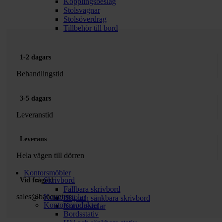
Kopplingsbeslag
Stolsvagnar
Stolsöverdrag
Tillbehör till bord
1-2 dagars
Behandlingstid
3-5 dagars
Leveranstid
Leverans
Hela vägen till dörren
Kontorsmöbler
Skrivbord
Vid frågor!
Fällbara skrivbord
sales@banquet.se
Kontorsstolar
Höj och sänkbara skrivbord
Kontorsprodukter
Kontorsstolar
Bordsstativ