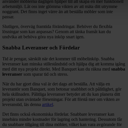
använder möblerna dagligen hjälper till att skapa en mer funktionell
arbetsmiljö. Låt oss inte glömma vikten av att mäta ditt utrymme
noggrant. Det finns inget värre än att beställa möbler som inte
passar.
Slutligen, överväg framtida förändringar. Behöver du flexibla
lösningar som kan anpassas? Genom att tänka framåt kan du
undvika att behöva göra nya inköp snart igen.
Snabba Leveranser och Fördelar
Tid är pengar, särskilt när det kommer till möbelinköp. Snabba
leveranser kan minska stilleståndstid och hjälpa dig att komma igång
med ditt nya projekt direkt. Med Banquet kan du räkna med
snabba
leveranser
som sparar tid och stress.
När du har gjort dina val är det dags att beställa. Att välja en
leverantör som Banquet, som betonar snabbhet och pålitlighet, gör
hela skillnaden. Pålitliga leveranser betyder att du kan planera ditt
projekt utan oväntade förseningar. För att förstå mer om vikten av
leveranstid, läs denna
artikel
.
Det finns också ekonomiska fördelar. Snabbare leveranser kan
innebära mindre kostnader för lagring och hantering. Dessutom får
du snabbare tillgång till dina möbler, vilket kan vara avgörande för