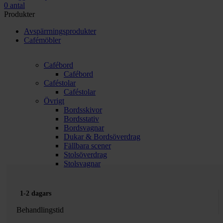
0
antal
Produkter
Avspärrningsprodukter
Cafémöbler
Cafébord
Cafébord
Caféstolar
Caféstolar
Övrigt
Bordsskivor
Bordsstativ
Bordsvagnar
Dukar & Bordsöverdrag
Fällbara scener
Stolsöverdrag
Stolsvagnar
1-2 dagars
Behandlingstid