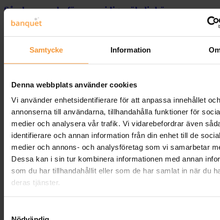
Så planerar du för en smidig möbelinköpsprocess
med snabba leveranser
Posted by
Per Johansson
19 mars, 2026
Samtycke
Information
O
0
Så planerar du för en smidig
Denna webbplats använder cookies
möbelinköpsprocess med snabba
Vi använder enhetsidentifierare för att anpassa innehållet oc
leveranser
annonserna till användarna, tillhandahålla funktioner för socia
medier och analysera vår trafik. Vi vidarebefordrar även såd
Att planera ett möbelinköp kan ofta kännas som en tidskrävande och
krånglig process. Men med rätt planering och Banquets utbud av
identifierare och annan information från din enhet till de socia
skräddarsydda lösningar blir det både smidigt och snabbt. I det här
medier och annons- och analysföretag som vi samarbetar m
inlägget visar vi hur du får tillgång till kontorsmöbler,
Dessa kan i sin tur kombinera informationen med annan info
konferensmöbler och restaurangmöbler som levereras snabbt – utan
att tumma på kvaliteten. Läs vidare för att se hur du kan förenkla
som du har tillhandahållit eller som de har samlat in när du h
hela processen från idé till installation. För mer information, klicka
deras tjänster.
här
.
Effektiv Möbelinköpsstrategi
Samtyckesval
Nödvändig