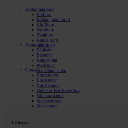
Restaurangbord
Barbord
Rektangulära bord
Klaffbord
Partybord
Plastbord
Runda bord
Restaurangstolar
Ståbord
Bänkset
Barstolar
Klappstolar
Plaststolar
Övrigt
Stapelbara stolar
Bordsskivor
Bordsstativ
Bordsvagnar
Dukar & Bordsöverdrag
Fällbara scener
Stolsöverdrag
Stolsvagnar
1-2 dagars