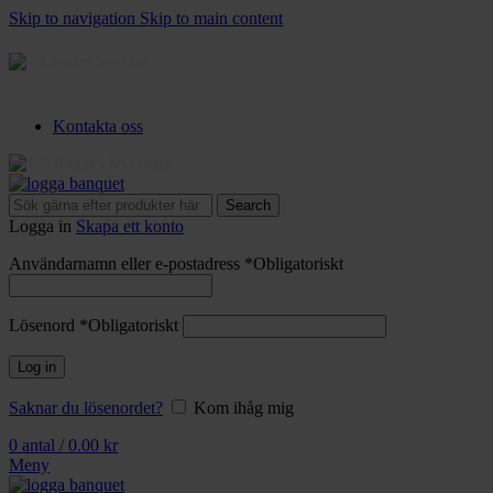
Skip to navigation
Skip to main content
3-5 dagars leverans
Kontakta oss
3-5 dagars leverans
Search
Logga in
Skapa ett konto
Användarnamn eller e-postadress
*
Obligatoriskt
Lösenord
*
Obligatoriskt
Log in
Saknar du lösenordet?
Kom ihåg mig
0
antal
/
0.00
kr
Meny