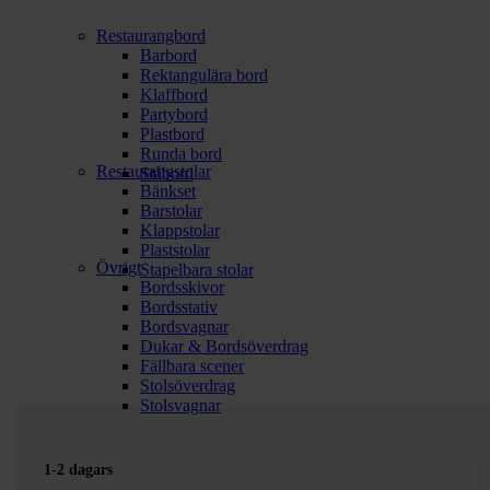
Restaurangbord
Barbord
Rektangulära bord
Klaffbord
Partybord
Plastbord
Runda bord
Restaurangstolar
Ståbord
Bänkset
Barstolar
Klappstolar
Plaststolar
Övrigt
Stapelbara stolar
Bordsskivor
Bordsstativ
Bordsvagnar
Dukar & Bordsöverdrag
Fällbara scener
Stolsöverdrag
Stolsvagnar
1-2 dagars