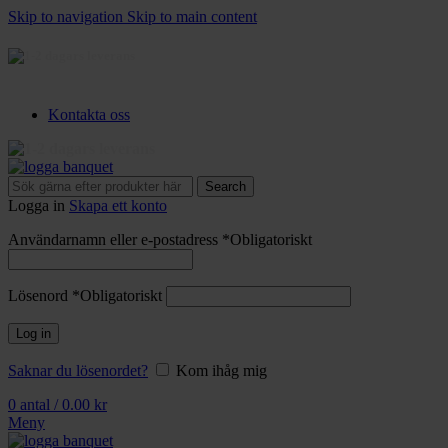
Skip to navigation
Skip to main content
3-5 dagars leverans
Kontakta oss
3-5 dagars leverans
Search
Logga in
Skapa ett konto
Användarnamn eller e-postadress
*
Obligatoriskt
Lösenord
*
Obligatoriskt
Log in
Saknar du lösenordet?
Kom ihåg mig
0
antal
/
0.00
kr
Meny