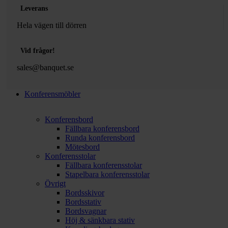
Leverans
Hela vägen till dörren
Vid frågor!
sales@banquet.se
Konferensmöbler
Konferensbord
Fällbara konferensbord
Runda konferensbord
Mötesbord
Konferensstolar
Fällbara konferensstolar
Stapelbara konferensstolar
Övrigt
Bordsskivor
Bordsstativ
Bordsvagnar
Höj & sänkbara stativ