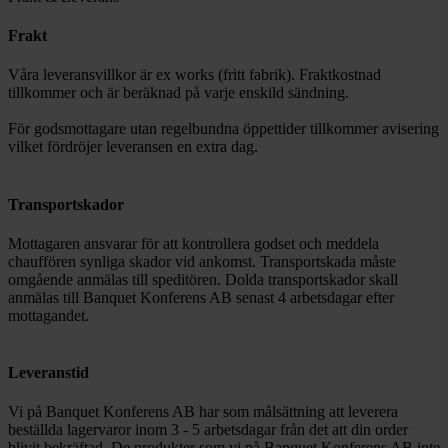
Frakt
Våra leveransvillkor är ex works (fritt fabrik). Fraktkostnad
tillkommer och är beräknad på varje enskild sändning.
För godsmottagare utan regelbundna öppettider tillkommer avisering
vilket fördröjer leveransen en extra dag.
Transportskador
Mottagaren ansvarar för att kontrollera godset och meddela
chauffören synliga skador vid ankomst. Transportskada måste
omgående anmälas till speditören. Dolda transportskador skall
anmälas till Banquet Konferens AB senast 4 arbetsdagar efter
mottagandet.
Leveranstid
Vi på Banquet Konferens AB har som målsättning att leverera
beställda lagervaror inom 3 - 5 arbetsdagar från det att din order
blivit bekräftad. De produkter som vi på Banquet Konferens AB inte