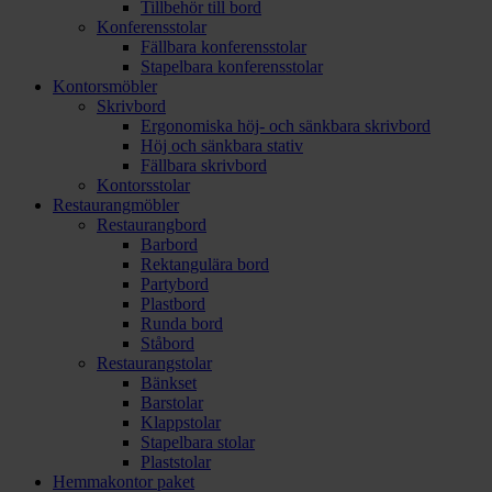
Tillbehör till bord
Konferensstolar
Fällbara konferensstolar
Stapelbara konferensstolar
Kontorsmöbler
Skrivbord
Ergonomiska höj- och sänkbara skrivbord
Höj och sänkbara stativ
Fällbara skrivbord
Kontorsstolar
Restaurangmöbler
Restaurangbord
Barbord
Rektangulära bord
Partybord
Plastbord
Runda bord
Ståbord
Restaurangstolar
Bänkset
Barstolar
Klappstolar
Stapelbara stolar
Plaststolar
Hemmakontor paket