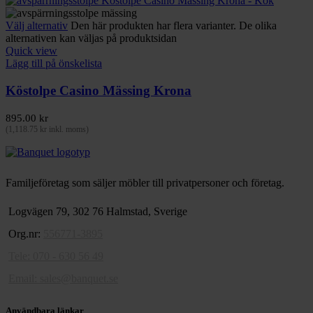
Välj alternativ
Den här produkten har flera varianter. De olika
alternativen kan väljas på produktsidan
Quick view
Lägg till på önskelista
Köstolpe Casino Mässing Krona
895.00
kr
(
1,118.75
kr
inkl. moms)
Familjeföretag som säljer möbler till privatpersoner och företag.
Logvägen 79, 302 76 Halmstad, Sverige
Org.nr:
556771-3895
Tele: 070 - 630 56 49
Email:
sales@banquet.se
Användbara länkar