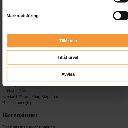
Restaurang
Konferens
Marknadsföring
Köstolpar
Offentligt miljö
Leveranstid
Tillåt alla
Vi på Banquet Konferens AB har som målsättning att leverera
beställda lagervaror inom 3-5 arbetsdagar från det att din order blivit
bekräftad. De produkter som Banquet konferens AB inte har på
Tillåt urval
lager varierar i leveranstid. En del specialprodukter kan ta upp till 12
veckor. För att få ett mer precist leveransbesked är du välkommen att
göra en förfrågan på den produkt du är intresserad av att köpa.
Avvisa
Joakim Glawing
Ytterligare information
Vikt
N/A
variant
Ej stapelbar
,
Stapelbar
Recensioner (0)
Recensioner
Det finns inga recensioner än.