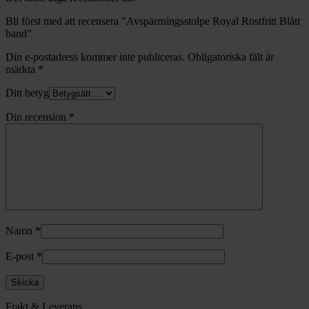
Bli först med att recensera ”Avspärrningsstolpe Royal Rostfritt Blått
band”
Din e-postadress kommer inte publiceras.
Obligatoriska fält är
märkta
*
Ditt betyg
Din recension
*
Namn
*
E-post
*
Frakt & Leverans