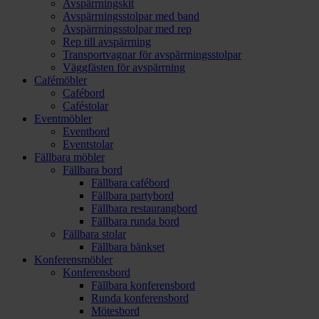
Avspärrningskit
Avspärrningsstolpar med band
Avspärrningsstolpar med rep
Rep till avspärrning
Transportvagnar för avspärrningsstolpar
Väggfästen för avspärrning
Cafémöbler
Cafébord
Caféstolar
Eventmöbler
Eventbord
Eventstolar
Fällbara möbler
Fällbara bord
Fällbara cafébord
Fällbara partybord
Fällbara restaurangbord
Fällbara runda bord
Fällbara stolar
Fällbara bänkset
Konferensmöbler
Konferensbord
Fällbara konferensbord
Runda konferensbord
Mötesbord