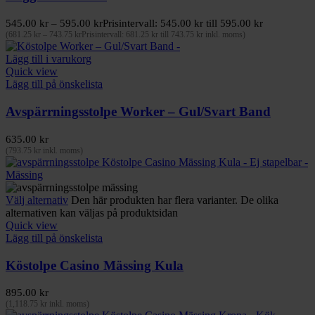
545.00
kr
–
595.00
kr
Prisintervall: 545.00 kr till 595.00 kr
(
681.25
kr
–
743.75
kr
Prisintervall: 681.25 kr till 743.75 kr
inkl. moms)
Lägg till i varukorg
Quick view
Lägg till på önskelista
Avspärrningsstolpe Worker – Gul/Svart Band
635.00
kr
(
793.75
kr
inkl. moms)
Välj alternativ
Den här produkten har flera varianter. De olika
alternativen kan väljas på produktsidan
Quick view
Lägg till på önskelista
Köstolpe Casino Mässing Kula
895.00
kr
(
1,118.75
kr
inkl. moms)