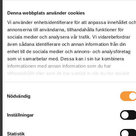
Frakt & Leverans
Beskrivning
Denna webbplats använder cookies
Vi använder enhetsidentifierare för att anpassa innehållet oc
Avspärrningsstolpe Royal Rostfritt Blått
annonserna till användarna, tillhandahålla funktioner för
band
sociala medier och analysera vår trafik. Vi vidarebefordrar
även sådana identifierare och annan information från din
Avspärrningsstolpe Royal Rostfritt blått band köstolpe är ett enkelt
och snyggt sätt att avgränsa ett område. Finns i flera olika färger på
enhet till de sociala medier och annons- och analysföretag
stolpe och band. Kolla på vår
vagn
till köstolpar.
som vi samarbetar med. Dessa kan i sin tur kombinera
informationen med annan information som du har
Material
tillhandahållit eller som de har samlat in när du har använt
Stolpe i rostfritt, svart eller mässing
deras tjänster.
Finns i variant Ej stapelbar/Stapelbar
Samtyckesval
Band i rött, svart eller blått. Svart stolpe finns även med
Nödvändig
gul/svart band
Bandet är 2 meter
Passar till
Inställningar
Event
Fest
Statistik
Hotell