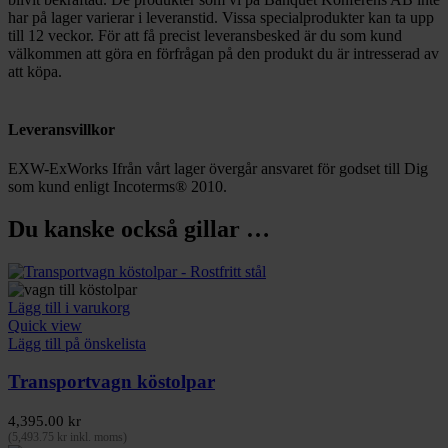
har på lager varierar i leveranstid. Vissa specialprodukter kan ta upp
till 12 veckor. För att få precist leveransbesked är du som kund
välkommen att göra en förfrågan på den produkt du är intresserad av
att köpa.
Leveransvillkor
EXW-ExWorks Ifrån vårt lager övergår ansvaret för godset till Dig
som kund enligt Incoterms® 2010.
Du kanske också gillar …
Lägg till i varukorg
Quick view
Lägg till på önskelista
Transportvagn köstolpar
4,395.00
kr
(
5,493.75
kr
inkl. moms)