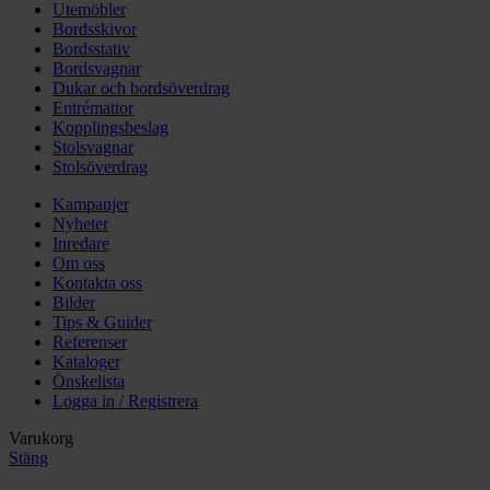
Utemöbler
Bordsskivor
Bordsstativ
Bordsvagnar
Dukar och bordsöverdrag
Entrémattor
Kopplingsbeslag
Stolsvagnar
Stolsöverdrag
Kampanjer
Nyheter
Inredare
Om oss
Kontakta oss
Bilder
Tips & Guider
Referenser
Kataloger
Önskelista
Logga in / Registrera
Varukorg
Stäng