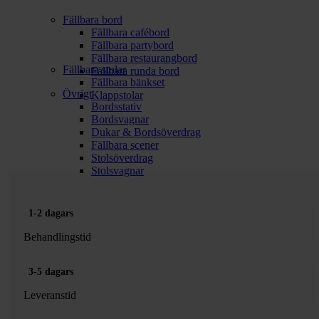
Fällbara bord
Fällbara cafébord
Fällbara partybord
Fällbara restaurangbord
Fällbara stolar
Fällbara runda bord
Fällbara bänkset
Övrigt
Klappstolar
Bordsstativ
Bordsvagnar
Dukar & Bordsöverdrag
Fällbara scener
Stolsöverdrag
Stolsvagnar
1-2 dagars
Behandlingstid
3-5 dagars
Leveranstid