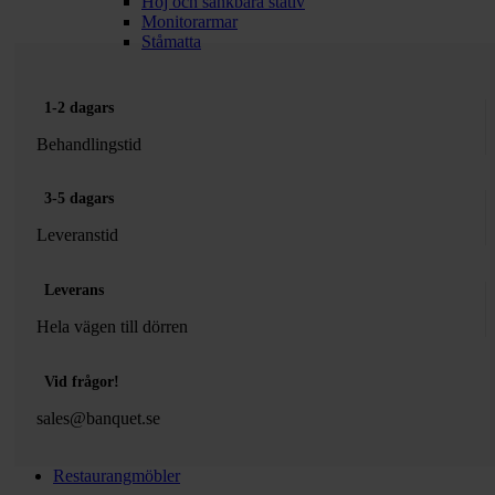
Höj och sänkbara stativ
Monitorarmar
Ståmatta
1-2 dagars
Behandlingstid
3-5 dagars
Leveranstid
Leverans
Hela vägen till dörren
Vid frågor!
sales@banquet.se
Restaurangmöbler