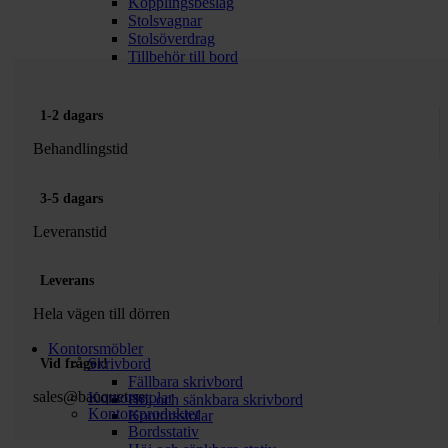
Kopplingsbeslag
Stolsvagnar
Stolsöverdrag
Tillbehör till bord
1-2 dagars
Behandlingstid
3-5 dagars
Leveranstid
Leverans
Hela vägen till dörren
Kontorsmöbler
Skrivbord
Vid frågor!
Fällbara skrivbord
sales@banquet.se
Kontorsstolar
Höj och sänkbara skrivbord
Kontorsprodukter
Kontorsstolar
Bordsstativ