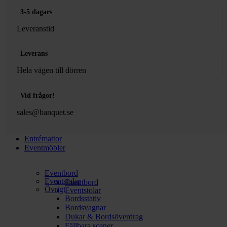
3-5 dagars
Leveranstid
Leverans
Hela vägen till dörren
Vid frågor!
sales@banquet.se
Entrémattor
Eventmöbler
Eventbord
Eventstolar
Eventbord
Övrigt
Eventstolar
Bordsstativ
Bordsvagnar
Dukar & Bordsöverdrag
Fällbara scener