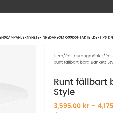
ENS
KAMPANJER
NYHETER
INREDARE
OM OSS
KONTAKT
BILDER
TIPS & 
Hem
Restaurangmöbler
Res
Runt fällbart bord Bankett St
Runt fällbart
Style
3,595.00
kr
–
4,17