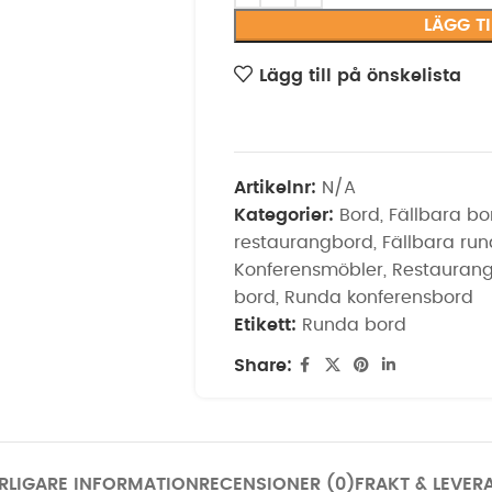
LÄGG T
Lägg till på önskelista
Artikelnr:
N/A
Kategorier:
Bord
,
Fällbara bo
restaurangbord
,
Fällbara ru
Konferensmöbler
,
Restauran
bord
,
Runda konferensbord
Etikett:
Runda bord
Share:
RLIGARE INFORMATION
RECENSIONER (0)
FRAKT & LEVER