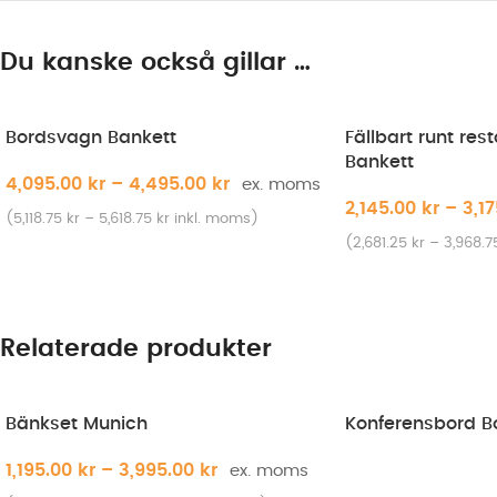
Du kanske också gillar …
Bordsvagn Bankett
Fällbart runt re
Bankett
4,095.00
kr
–
4,495.00
kr
2,145.00
kr
–
3,1
(
5,118.75
kr
–
5,618.75
kr
inkl. moms)
(
2,681.25
kr
–
3,968.
Relaterade produkter
Bänkset Munich
Konferensbord B
1,195.00
kr
–
3,995.00
kr