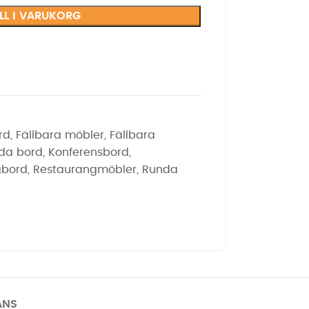
ILL I VARUKORG
rd
,
Fällbara möbler
,
Fällbara
nda bord
,
Konferensbord
,
gbord
,
Restaurangmöbler
,
Runda
ANS