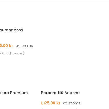
staurangbord
75.00
kr
75
kr
inkl. moms)
olero Premium
Barbord NS Arianne
1,125.00
kr