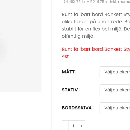
(
4,493.75
kr
–
5,218.75
kr
inkl. moms
Runt fällbart bord Bankett Styl
olika färger på underrede. B
stabilt för en flexibel miljö.
offentlig miljö!
Runt fällbart bord Bankett St
4st.
MÅTT
STATIV
BORDSSKIVA