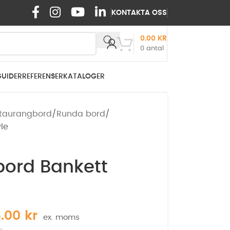
KONTAKTA OSS
0.00
KR
0
antal
GUIDER
REFERENSER
KATALOGER
taurangbord
Runda bord
yle
 bord Bankett
5.00
kr