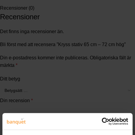
Recensioner (0)
Recensioner
Det finns inga recensioner än.
Bli först med att recensera ”Kryss stativ 65 cm – 72 cm hög”
Din e-postadress kommer inte publiceras.
Obligatoriska fält är
märkta
*
Ditt betyg
Din recension
*