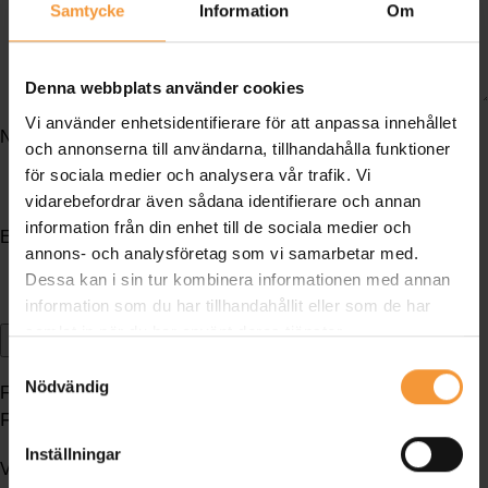
Samtycke
Information
Om
Denna webbplats använder cookies
Vi använder enhetsidentifierare för att anpassa innehållet
Namn
*
och annonserna till användarna, tillhandahålla funktioner
för sociala medier och analysera vår trafik. Vi
vidarebefordrar även sådana identifierare och annan
information från din enhet till de sociala medier och
E-post
*
annons- och analysföretag som vi samarbetar med.
Dessa kan i sin tur kombinera informationen med annan
information som du har tillhandahållit eller som de har
samlat in när du har använt deras tjänster.
Samtyckesval
Nödvändig
Frakt & Leverans
Frakt
Inställningar
Våra leveransvillkor är ex works (fritt fabrik). Fraktkostnad