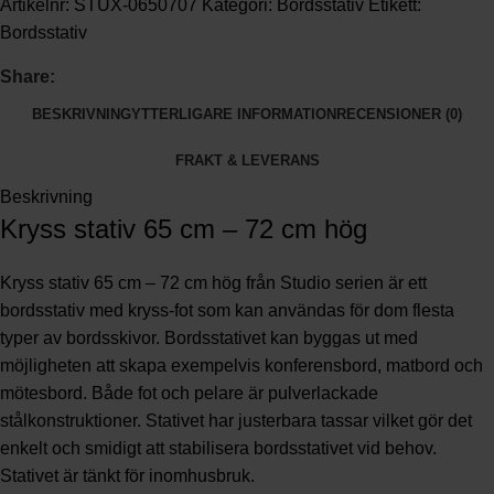
Artikelnr:
STUX-0650707
Kategori:
Bordsstativ
Etikett:
Bordsstativ
Share:
BESKRIVNING
YTTERLIGARE INFORMATION
RECENSIONER (0)
FRAKT & LEVERANS
Beskrivning
Kryss stativ 65 cm – 72 cm hög
Kryss stativ 65 cm – 72 cm hög från Studio serien är ett
bordsstativ med kryss-fot som kan användas för dom flesta
typer av bordsskivor. Bordsstativet kan byggas ut med
möjligheten att skapa exempelvis konferensbord, matbord och
mötesbord. Både fot och pelare är pulverlackade
stålkonstruktioner. Stativet har justerbara tassar vilket gör det
enkelt och smidigt att stabilisera bordsstativet vid behov.
Stativet är tänkt för inomhusbruk.