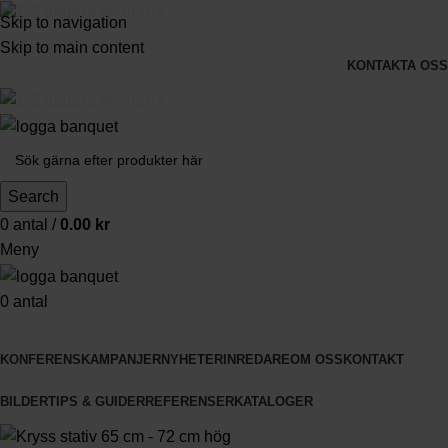
3-5 dagars leverans
Skip to navigation
Skip to main content
KONTAKTA OSS
3-5 dagars leverans
Search
0
antal
/
0.00
kr
Meny
0
antal
Produkter
KONFERENS
KAMPANJER
NYHETER
INREDARE
OM OSS
KONTAKT
BILDER
TIPS & GUIDER
REFERENSER
KATALOGER