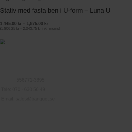
Stativ med fasta ben i U-form – Luna U
1,445.00
kr
–
1,875.00
kr
(
1,806.25
kr
–
2,343.75
kr
inkl. moms)
Familjeföretag som säljer möbler till privatpersoner och företag.
Logvägen 79, 302 76 Halmstad, Sverige
Org.nr:
556771-3895
Tele: 070 - 630 56 49
Email:
sales@banquet.se
Användbara länkar
Integritetspolicy