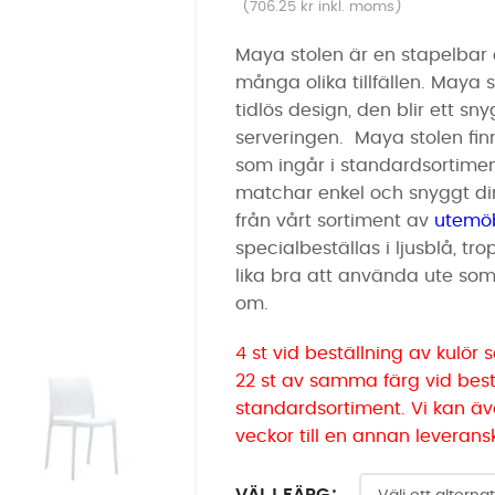
(
706.25
kr
inkl. moms)
Maya stolen är en stapelbar
många olika tillfällen. Maya s
tidlös design, den blir ett sn
serveringen. Maya stolen finn
som ingår i standardsortimen
matchar enkel och snyggt di
från vårt sortiment av
utemö
specialbeställas i ljusblå, tr
lika bra att använda ute som 
om.
4 st vid beställning av kulör
22 st av samma färg vid bestä
standardsortiment. Vi kan ä
veckor till en annan leverans