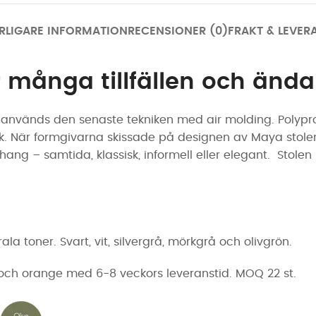
RLIGARE INFORMATION
RECENSIONER (0)
FRAKT & LEVER
 många tillfällen och änd
 används den senaste tekniken med air molding. Polypro
k. När formgivarna skissade på designen av Maya stolen
anhang – samtida, klassisk, informell eller elegant. St
la toner. Svart, vit, silvergrå, mörkgrå och olivgrön.
ön och orange med 6-8 veckors leveranstid. MOQ 22 st.