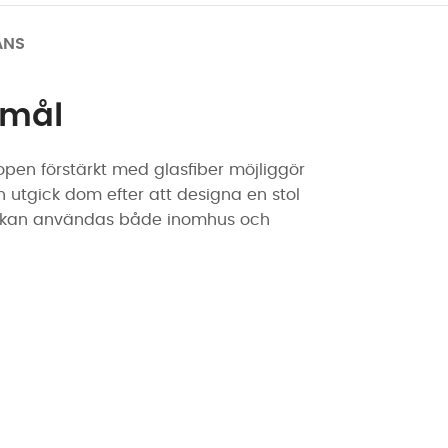
ANS
amål
pen förstärkt med glasfiber möjliggör
 utgick dom efter att designa en stol
olen kan användas både inomhus och