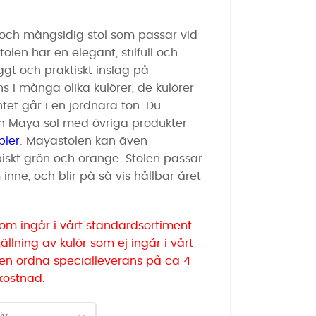
 och mångsidig stol som passar vid
tolen har en elegant, stilfull och
yggt och praktiskt inslag på
s i många olika kulörer, de kulörer
tet går i en jordnära ton. Du
n Maya sol med övriga produkter
bler
. Mayastolen kan även
opiskt grön och orange. Stolen passar
inne, och blir på så vis hållbar året
 som ingår i vårt standardsortiment.
llning av kulör som ej ingår i vårt
ven ordna specialleverans på ca 4
kostnad.