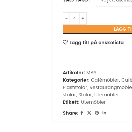
VÄLJ FÄRG
LÄGG T
Lägg till på önskelista
Artikelnr:
MAY
Kategorier:
Cafémöbler
,
Café
Plaststolar
,
Restaurangmöble
stolar
,
Stolar
,
Utemöbler
Etikett:
Utemöbler
Share: