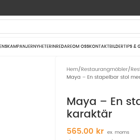
ENS
KAMPANJER
NYHETER
INREDARE
OM OSS
KONTAKT
BILDER
TIPS & 
Hem
Restaurangmöbler
Res
Maya – En stapelbar stol me
Maya – En st
karaktär
565.00
kr