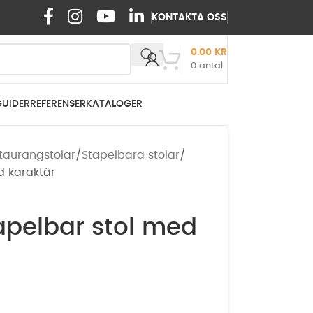
KONTAKTA OSS
0.00
KR
0
antal
GUIDER
REFERENSER
KATALOGER
taurangstolar
Stapelbara stolar
d karaktär
apelbar stol med