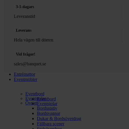
3-5 dagars
Leveranstid
Leverans
Hela vägen till dörren
Vid frågor!
sales@banquet.se
Entrémattor
Eventmöbler
Eventbord
Eventstolar
Eventbord
Övrigt
Eventstolar
Bordsstativ
Bordsvagnar
Dukar & Bordsöverdrag
Fällbara scener
Stolsöverdrag