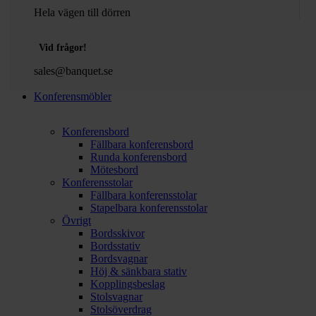
Hela vägen till dörren
Vid frågor!
sales@banquet.se
Konferensmöbler
Konferensbord
Fällbara konferensbord
Runda konferensbord
Mötesbord
Konferensstolar
Fällbara konferensstolar
Stapelbara konferensstolar
Övrigt
Bordsskivor
Bordsstativ
Bordsvagnar
Höj & sänkbara stativ
Kopplingsbeslag
Stolsvagnar
Stolsöverdrag