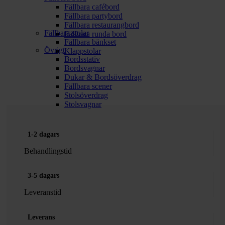
Fällbara cafébord
Fällbara partybord
Fällbara restaurangbord
Fällbara stolar
Fällbara runda bord
Fällbara bänkset
Övrigt
Klappstolar
Bordsstativ
Bordsvagnar
Dukar & Bordsöverdrag
Fällbara scener
Stolsöverdrag
Stolsvagnar
1-2 dagars
Behandlingstid
3-5 dagars
Leveranstid
Leverans