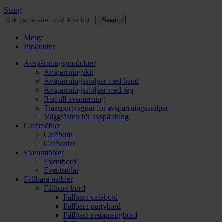
Stäng
Search
Meny
Produkter
Avspärrningsprodukter
Avspärrningskit
Avspärrningsstolpar med band
Avspärrningsstolpar med rep
Rep till avspärrning
Transportvagnar för avspärrningsstolpar
Väggfästen för avspärrning
Cafémöbler
Cafébord
Caféstolar
Eventmöbler
Eventbord
Eventstolar
Fällbara möbler
Fällbara bord
Fällbara cafébord
Fällbara partybord
Fällbara restaurangbord