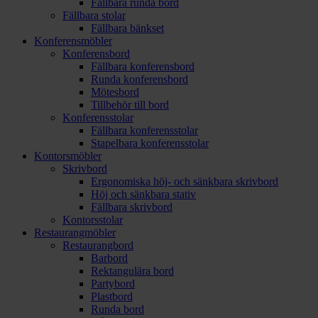
Fällbara runda bord
Fällbara stolar
Fällbara bänkset
Konferensmöbler
Konferensbord
Fällbara konferensbord
Runda konferensbord
Mötesbord
Tillbehör till bord
Konferensstolar
Fällbara konferensstolar
Stapelbara konferensstolar
Kontorsmöbler
Skrivbord
Ergonomiska höj- och sänkbara skrivbord
Höj och sänkbara stativ
Fällbara skrivbord
Kontorsstolar
Restaurangmöbler
Restaurangbord
Barbord
Rektangulära bord
Partybord
Plastbord
Runda bord