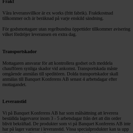
Frakt
Våra leveransvillkor är ex works (fritt fabrik). Fraktkostnad
tillkommer och är beräknad på varje enskild sändning.
För godsmottagare utan regelbundna öppettider tillkommer avisering
vilket fördröjer leveransen en extra dag.
Transportskador
Mottagaren ansvarar för att kontrollera godset och meddela
chauffören synliga skador vid ankomst. Transportskada måste
omgående anmälas till speditören. Dolda transportskador skall
anmälas till Banquet Konferens AB senast 4 arbetsdagar efter
mottagandet.
Leveranstid
Vi på Banquet Konferens AB har som målsättning att leverera
beställda lagervaror inom 3 - 5 arbetsdagar från det att din order
blivit bekräftad. De produkter som vi på Banquet Konferens AB inte
har på lager varierar i leveranstid. Vissa specialprodukter kan ta upp