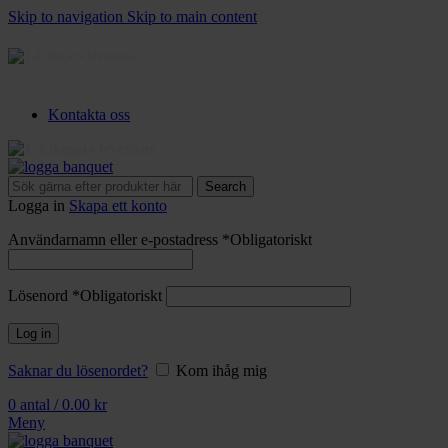
Skip to navigation
Skip to main content
3-5 dagars leverans
Kontakta oss
3-5 dagars leverans
Search
Logga in
Skapa ett konto
Användarnamn eller e-postadress
*
Obligatoriskt
Lösenord
*
Obligatoriskt
Log in
Saknar du lösenordet?
Kom ihåg mig
0
antal
/
0.00
kr
Meny