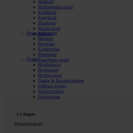
Barbord
Rektangulära bord
Klaffbord
Partybord
Plastbord
Runda bord
Restaurangstolar
Ståbord
Bänkset
Barstolar
Klappstolar
Plaststolar
Övrigt
Stapelbara stolar
Bordsskivor
Bordsstativ
Bordsvagnar
Dukar & Bordsöverdrag
Fällbara scener
Stolsöverdrag
Stolsvagnar
1-2 dagars
Behandlingstid