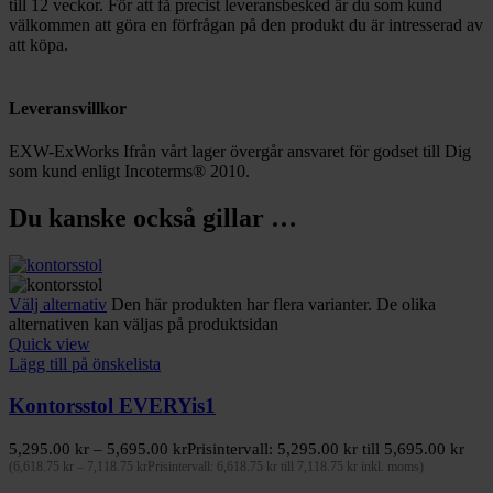
till 12 veckor. För att få precist leveransbesked är du som kund
välkommen att göra en förfrågan på den produkt du är intresserad av
att köpa.
Leveransvillkor
EXW-ExWorks Ifrån vårt lager övergår ansvaret för godset till Dig
som kund enligt Incoterms® 2010.
Du kanske också gillar …
Välj alternativ
Den här produkten har flera varianter. De olika
alternativen kan väljas på produktsidan
Quick view
Lägg till på önskelista
Kontorsstol EVERYis1
5,295.00
kr
–
5,695.00
kr
Prisintervall: 5,295.00 kr till 5,695.00 kr
(
6,618.75
kr
–
7,118.75
kr
Prisintervall: 6,618.75 kr till 7,118.75 kr
inkl. moms)