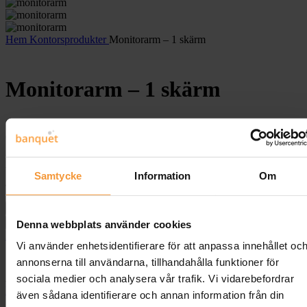
Hem
Kontorsprodukter
Monitorarm – 1 skärm
Monitorarm – 1 skärm
1,345.00
kr
(
1,681.25
kr
inkl. moms)
Monitorarm för en skärm för för skärmar mellan 14-32 tum. Max
belastning 8 kg. Ställbar på flera olika sätt för en ergonomisk
Samtycke
Information
Om
arbetsplats.
Monitorarm - 1 skärm mängd
Lägg till i varukorg
Denna webbplats använder cookies
Lägg till på önskelista
Vi använder enhetsidentifierare för att anpassa innehållet oc
annonserna till användarna, tillhandahålla funktioner för
Artikelnr:
UDM12
Kategorier:
Kontorsmöbler
,
Kontorsprodukter
,
sociala medier och analysera vår trafik. Vi vidarebefordrar
Monitorarmar
Etikett:
Kontorsprodukter
även sådana identifierare och annan information från din
Share: