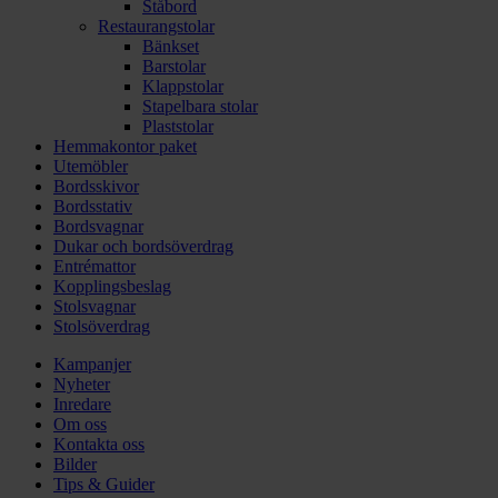
Ståbord
Restaurangstolar
Bänkset
Barstolar
Klappstolar
Stapelbara stolar
Plaststolar
Hemmakontor paket
Utemöbler
Bordsskivor
Bordsstativ
Bordsvagnar
Dukar och bordsöverdrag
Entrémattor
Kopplingsbeslag
Stolsvagnar
Stolsöverdrag
Kampanjer
Nyheter
Inredare
Om oss
Kontakta oss
Bilder
Tips & Guider