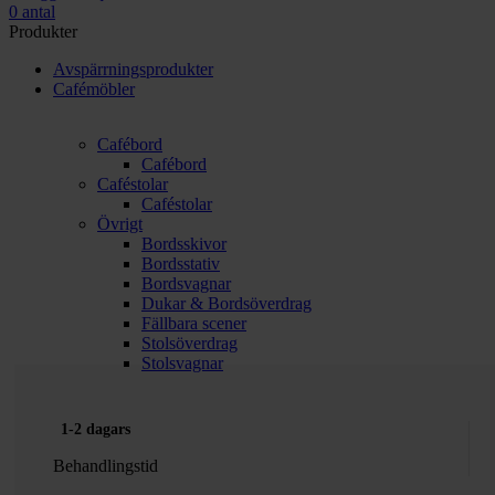
0
antal
Produkter
Avspärrningsprodukter
Cafémöbler
Cafébord
Cafébord
Caféstolar
Caféstolar
Övrigt
Bordsskivor
Bordsstativ
Bordsvagnar
Dukar & Bordsöverdrag
Fällbara scener
Stolsöverdrag
Stolsvagnar
1-2 dagars
Behandlingstid