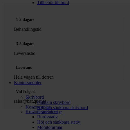
Tillbehör till bord
1-2 dagars
Behandlingstid
3-5 dagars
Leveranstid
Leverans
Hela vägen till dörren
Kontorsmöbler
Vid frågor!
Skrivbord
sales@banquet.se
Fällbara skrivbord
Kontorsstolar
Höj och sänkbara skrivbord
Kontorsprodukter
Kontorsstolar
Bordsstativ
Höj och sänkbara stativ
Monitorarmar