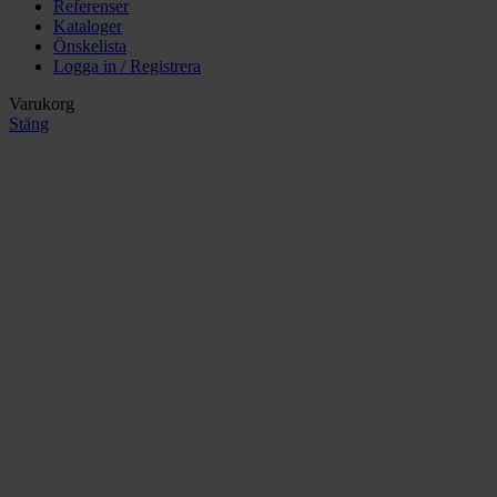
Referenser
Kataloger
Önskelista
Logga in / Registrera
Varukorg
Stäng