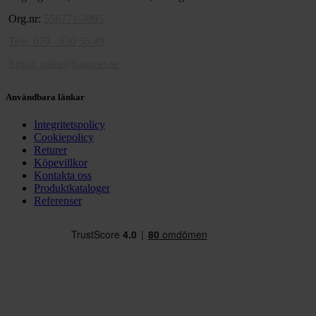
Org.nr:
556771-3895
Tele: 070 - 630 56 49
Email:
sales@banquet.se
Användbara länkar
Integritetspolicy
Cookiepolicy
Returer
Köpevillkor
Kontakta oss
Produktkataloger
Referenser