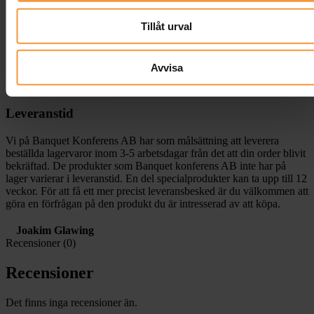
Rek. Max. belastning på 8 kg
Tillåt urval
Passar till
Kontor
Avvisa
Hem
Kontorslandskap
Leveranstid
Vi på Banquet Konferens AB har som målsättning att leverera
beställda lagervaror inom 3-5 arbetsdagar från det att din order blivit
bekräftad. De produkter som Banquet konferens AB inte har på
lager varierar i leveranstid. En del specialprodukter kan ta upp till 12
veckor. För att få ett mer precist leveransbesked är du välkommen att
göra en förfrågan på den produkt du är intresserad av att köpa.
Joakim Glawing
Recensioner (0)
Recensioner
Det finns inga recensioner än.