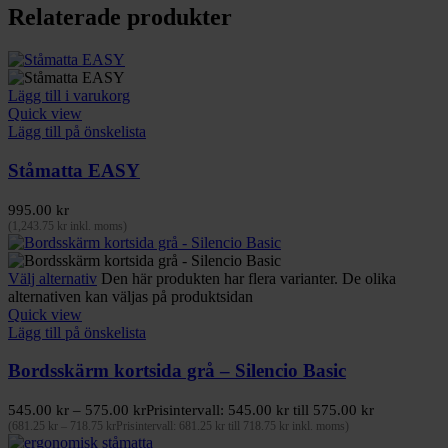
Relaterade produkter
Lägg till i varukorg
Quick view
Lägg till på önskelista
Ståmatta EASY
995.00
kr
(
1,243.75
kr
inkl. moms)
Välj alternativ
Den här produkten har flera varianter. De olika
alternativen kan väljas på produktsidan
Quick view
Lägg till på önskelista
Bordsskärm kortsida grå – Silencio Basic
545.00
kr
–
575.00
kr
Prisintervall: 545.00 kr till 575.00 kr
(
681.25
kr
–
718.75
kr
Prisintervall: 681.25 kr till 718.75 kr
inkl. moms)