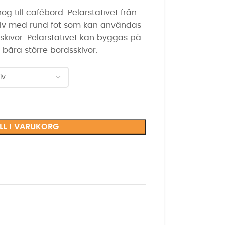
g till cafébord. Pelarstativet från
ativ med rund fot som kan användas
skivor. Pelarstativet kan byggas på
 bära större bordsskivor.
ILL I VARUKORG