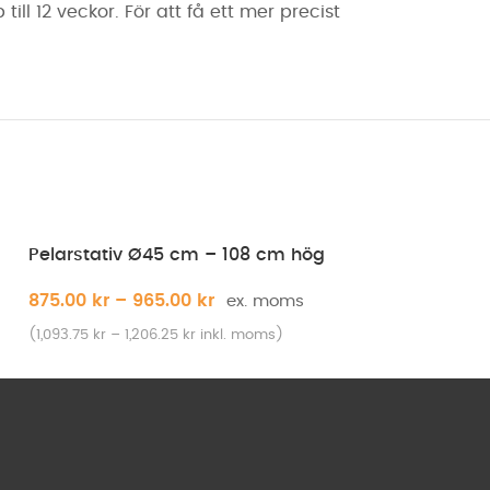
ll 12 veckor. För att få ett mer precist
Pelarstativ Ø45 cm – 108 cm hög
875.00
kr
–
965.00
kr
(
1,093.75
kr
–
1,206.25
kr
inkl. moms)