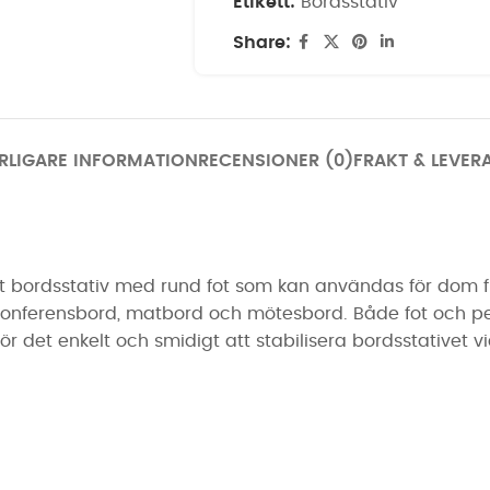
Etikett:
Bordsstativ
Share:
RLIGARE INFORMATION
RECENSIONER (0)
FRAKT & LEVER
t bordsstativ med rund fot som kan användas för dom fle
onferensbord, matbord och mötesbord. Både fot och pe
gör det enkelt och smidigt att stabilisera bordsstativet vi