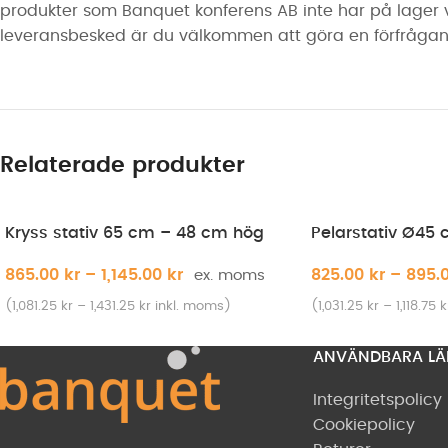
produkter som Banquet konferens AB inte har på lager vari
leveransbesked är du välkommen att göra en förfrågan 
Relaterade produkter
Kryss stativ 65 cm – 48 cm hög
Pelarstativ Ø45
865.00
kr
–
1,145.00
kr
825.00
kr
–
895.
(
1,081.25
kr
–
1,431.25
kr
inkl. moms)
(
1,031.25
kr
–
1,118.75
k
ANVÄNDBARA LÄ
Integritetspolicy
Cookiepolicy