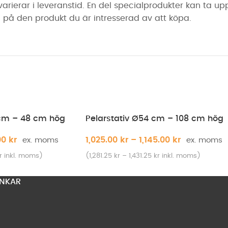
erar i leveranstid. En del specialprodukter kan ta upp ti
på den produkt du är intresserad av att köpa.
 cm – 48 cm hög
Pelarstativ Ø54 cm – 108 cm hög
00
kr
1,025.00
kr
–
1,145.00
kr
r
inkl. moms)
(
1,281.25
kr
–
1,431.25
kr
inkl. moms)
NKAR