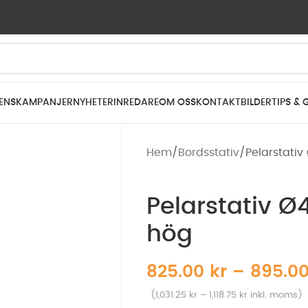
ENS
KAMPANJER
NYHETER
INREDARE
OM OSS
KONTAKT
BILDER
TIPS & 
Hem
Bordsstativ
Pelarstati
Pelarstativ 
hög
825.00
kr
–
895.0
(
1,031.25
kr
–
1,118.75
kr
inkl. moms)