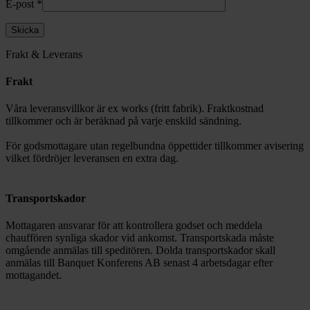
E-post
*
Frakt & Leverans
Frakt
Våra leveransvillkor är ex works (fritt fabrik). Fraktkostnad
tillkommer och är beräknad på varje enskild sändning.
För godsmottagare utan regelbundna öppettider tillkommer avisering
vilket fördröjer leveransen en extra dag.
Transportskador
Mottagaren ansvarar för att kontrollera godset och meddela
chauffören synliga skador vid ankomst. Transportskada måste
omgående anmälas till speditören. Dolda transportskador skall
anmälas till Banquet Konferens AB senast 4 arbetsdagar efter
mottagandet.