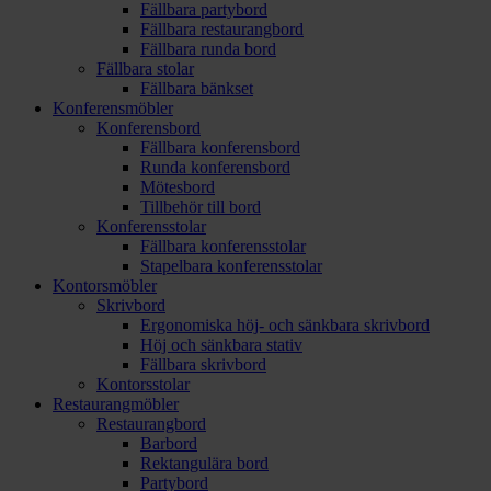
Fällbara partybord
Fällbara restaurangbord
Fällbara runda bord
Fällbara stolar
Fällbara bänkset
Konferensmöbler
Konferensbord
Fällbara konferensbord
Runda konferensbord
Mötesbord
Tillbehör till bord
Konferensstolar
Fällbara konferensstolar
Stapelbara konferensstolar
Kontorsmöbler
Skrivbord
Ergonomiska höj- och sänkbara skrivbord
Höj och sänkbara stativ
Fällbara skrivbord
Kontorsstolar
Restaurangmöbler
Restaurangbord
Barbord
Rektangulära bord
Partybord