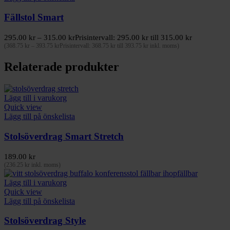
Fällstol Smart
295.00
kr
–
315.00
kr
Prisintervall: 295.00 kr till 315.00 kr
(
368.75
kr
–
393.75
kr
Prisintervall: 368.75 kr till 393.75 kr
inkl. moms)
Relaterade produkter
Lägg till i varukorg
Quick view
Lägg till på önskelista
Stolsöverdrag Smart Stretch
189.00
kr
(
236.25
kr
inkl. moms)
Lägg till i varukorg
Quick view
Lägg till på önskelista
Stolsöverdrag Style