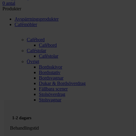
0
antal
Produkter
Avspärrningsprodukter
Cafémöbler
Cafébord
Cafébord
Caféstolar
Caféstolar
Övrigt
Bordsskivor
Bordsstativ
Bordsvagnar
Dukar & Bordsöverdrag
Fällbara scener
Stolsöverdrag
Stolsvagnar
1-2 dagars
Behandlingstid