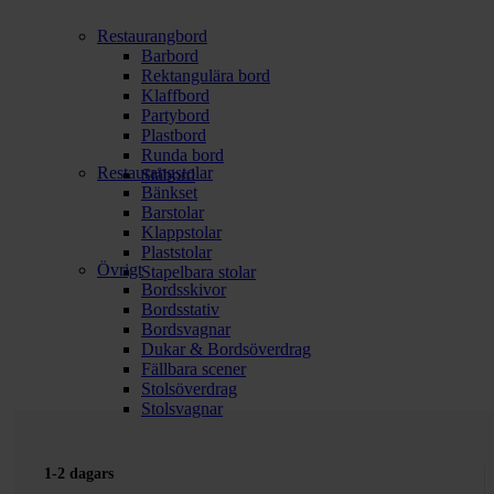
Restaurangbord
Barbord
Rektangulära bord
Klaffbord
Partybord
Plastbord
Runda bord
Restaurangstolar
Ståbord
Bänkset
Barstolar
Klappstolar
Plaststolar
Övrigt
Stapelbara stolar
Bordsskivor
Bordsstativ
Bordsvagnar
Dukar & Bordsöverdrag
Fällbara scener
Stolsöverdrag
Stolsvagnar
1-2 dagars