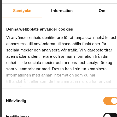
Stolsöverdrag Smart mängd
Lägg till i varukorg
Samtycke
Information
Om
Lägg till på önskelista
Denna webbplats använder cookies
Artikelnr:
SCU-SM05
Kategori:
Stolsöverdrag
Etikett:
Stolsöverdrag
Vi använder enhetsidentifierare för att anpassa innehållet oc
Share:
annonserna till användarna, tillhandahålla funktioner för
Beskrivning
sociala medier och analysera vår trafik. Vi vidarebefordrar
Ytterligare information
även sådana identifierare och annan information från din
Recensioner (0)
enhet till de sociala medier och annons- och analysföretag
Frakt & Leverans
som vi samarbetar med. Dessa kan i sin tur kombinera
Beskrivning
informationen med annan information som du har
tillhandahållit eller som de har samlat in när du har använt
Stolsöverdrag Smart
deras tjänster.
Stolsöverdrag Smart är skräddarsydda stolsöverdrag som passar till
Samtyckesval
vår stol
Smart
. Detta är ett stolsöverdrag i följsam stretch så att det
Nödvändig
blir ett snyggt fall.
Material
Inställningar