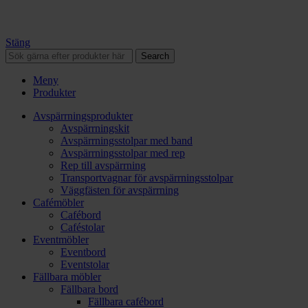
Stäng
Search
Meny
Produkter
Avspärrningsprodukter
Avspärrningskit
Avspärrningsstolpar med band
Avspärrningsstolpar med rep
Rep till avspärrning
Transportvagnar för avspärrningsstolpar
Väggfästen för avspärrning
Cafémöbler
Cafébord
Caféstolar
Eventmöbler
Eventbord
Eventstolar
Fällbara möbler
Fällbara bord
Fällbara cafébord