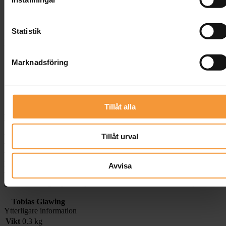
Finns endast i vitt
Tyg
Statistik
Passar till
Fest
Marknadsföring
Bröllop
Event
Restaurang
Event
Tillåt alla
Leveranstid
Tillåt urval
Vi på Banquet Konferens AB har som målsättning att leverera
beställda lagervaror inom 3-5 arbetsdagar från det att din order blivit
bekräftad. De produkter som Banquet konferens AB inte har på
lager varierar i leveranstid. En del specialprodukter kan ta upp till 12
Avvisa
veckor. För att få ett mer precist leveransbesked är du välkommen att
göra en förfrågan på den produkt du är intresserad av att köpa.
Tobias Glawing
Ytterligare information
Vikt
0.3 kg