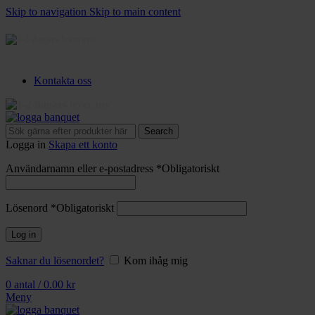
Skip to navigation
Skip to main content
3-5 dagars leverans
Kontakta oss
3-5 dagars leverans
Search
Logga in
Skapa ett konto
Användarnamn eller e-postadress
*
Obligatoriskt
Lösenord
*
Obligatoriskt
Log in
Saknar du lösenordet?
Kom ihåg mig
0
antal
/
0.00
kr
Meny