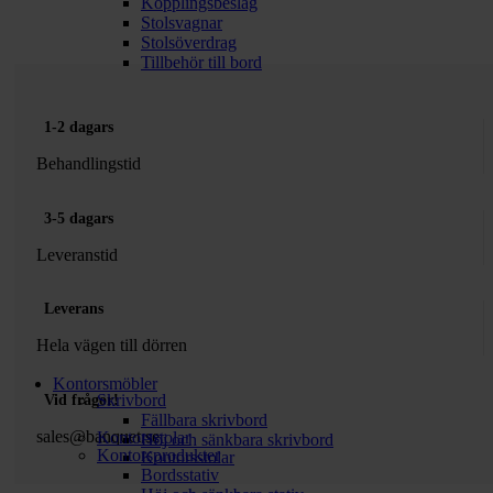
Kopplingsbeslag
Stolsvagnar
Stolsöverdrag
Tillbehör till bord
1-2 dagars
Behandlingstid
3-5 dagars
Leveranstid
Leverans
Hela vägen till dörren
Kontorsmöbler
Skrivbord
Vid frågor!
Fällbara skrivbord
sales@banquet.se
Kontorsstolar
Höj och sänkbara skrivbord
Kontorsprodukter
Kontorsstolar
Bordsstativ