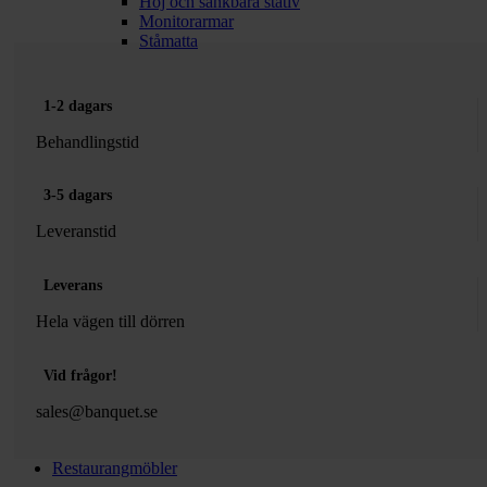
Höj och sänkbara stativ
Monitorarmar
Ståmatta
1-2 dagars
Behandlingstid
3-5 dagars
Leveranstid
Leverans
Hela vägen till dörren
Vid frågor!
sales@banquet.se
Restaurangmöbler