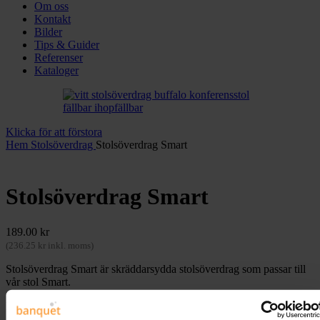
Om oss
Kontakt
Bilder
Tips & Guider
Referenser
Kataloger
Klicka för att förstora
Hem
Stolsöverdrag
Stolsöverdrag Smart
Stolsöverdrag Smart
189.00
kr
(
236.25
kr
inkl. moms)
Stolsöverdrag Smart är skräddarsydda stolsöverdrag som passar till
vår stol Smart.
Finns endast i vitt.