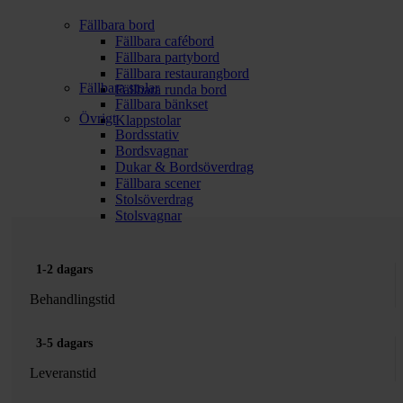
Fällbara bord
Fällbara cafébord
Fällbara partybord
Fällbara restaurangbord
Fällbara stolar
Fällbara runda bord
Fällbara bänkset
Övrigt
Klappstolar
Bordsstativ
Bordsvagnar
Dukar & Bordsöverdrag
Fällbara scener
Stolsöverdrag
Stolsvagnar
1-2 dagars
Behandlingstid
3-5 dagars
Leveranstid