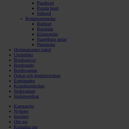
Plastbord
Runda bord
Ståbord
Restaurangstolar
Bänkset
Barstolar
Klappstolar
Stapelbara stolar
Plaststolar
Hemmakontor paket
Utemöbler
Bordsskivor
Bordsstativ
Bordsvagnar
Dukar och bordsöverdrag
Entrémattor
Kopplingsbeslag
Stolsvagnar
Stolsöverdrag
Kampanjer
Nyheter
Inredare
Om oss
Kontakta oss