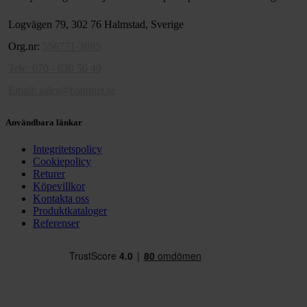
Logvägen 79, 302 76 Halmstad, Sverige
Org.nr:
556771-3895
Tele: 070 - 630 56 49
Email:
sales@banquet.se
Användbara länkar
Integritetspolicy
Cookiepolicy
Returer
Köpevillkor
Kontakta oss
Produktkataloger
Referenser