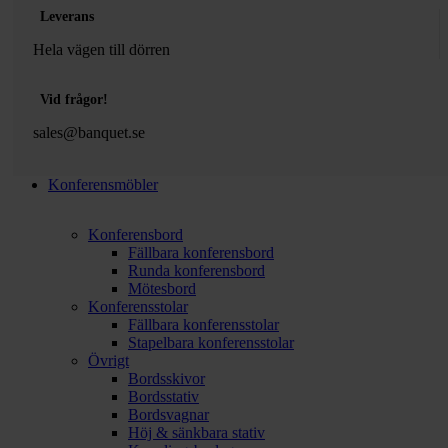
Leverans
Hela vägen till dörren
Vid frågor!
sales@banquet.se
Konferensmöbler
Konferensbord
Fällbara konferensbord
Runda konferensbord
Mötesbord
Konferensstolar
Fällbara konferensstolar
Stapelbara konferensstolar
Övrigt
Bordsskivor
Bordsstativ
Bordsvagnar
Höj & sänkbara stativ