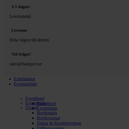
3-5 dagars
Leveranstid
Leverans
Hela vägen till dörren
Vid frågor!
sales@banquet.se
Entrémattor
Eventmöbler
Eventbord
Eventstolar
Eventbord
Övrigt
Eventstolar
Bordsstativ
Bordsvagnar
Dukar & Bordsöverdrag
Fällbara scener