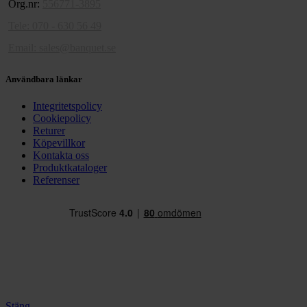
Org.nr:
556771-3895
Tele: 070 - 630 56 49
Email:
sales@banquet.se
Användbara länkar
Integritetspolicy
Cookiepolicy
Returer
Köpevillkor
Kontakta oss
Produktkataloger
Referenser
Stäng