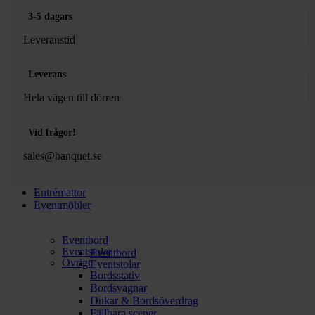
3-5 dagars
Leveranstid
Leverans
Hela vägen till dörren
Vid frågor!
sales@banquet.se
Entrémattor
Eventmöbler
Eventbord
Eventstolar
Eventbord
Övrigt
Eventstolar
Bordsstativ
Bordsvagnar
Dukar & Bordsöverdrag
Fällbara scener