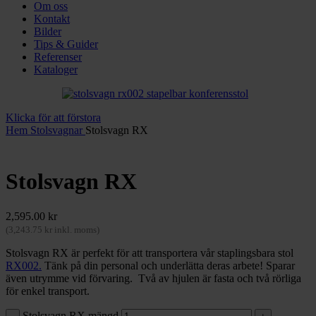
Om oss
Kontakt
Bilder
Tips & Guider
Referenser
Kataloger
Klicka för att förstora
Hem
Stolsvagnar
Stolsvagn RX
Stolsvagn RX
2,595.00
kr
(
3,243.75
kr
inkl. moms)
Stolsvagn RX är perfekt för att transportera vår staplingsbara stol
RX002.
Tänk på din personal och underlätta deras arbete! Sparar
även utrymme vid förvaring. Två av hjulen är fasta och två rörliga
för enkel transport.
Stolsvagn RX mängd