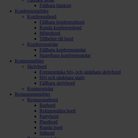
Fällbara bänkset
Konferensmöbler
Konferensbord
Fällbara konferensbord
Runda konferensbord
Mötesbord
Tillbehör till bord
Konferensstolar
Fällbara konferensstolar
Stapelbara konferensstolar
Kontorsmöbler
Skrivbord
Ergonomiska höj- och sänkbara skrivbord
Höj och sänkbara stativ
Fällbara skrivbord
Kontorsstolar
Restaurangmöbler
Restaurangbord
Barbord
Rektangulära bord
Partybord
Plastbord
Runda bord
Ståbord