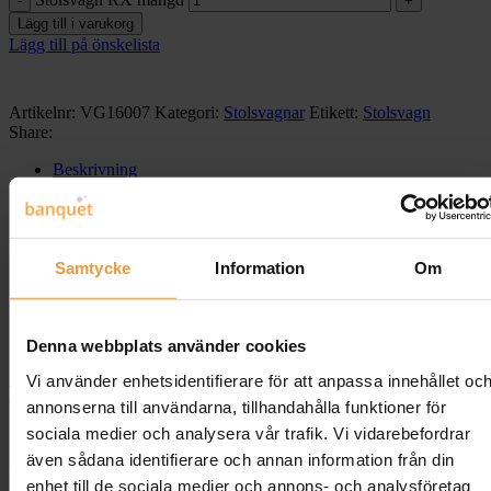
Lägg till i varukorg
Lägg till på önskelista
Artikelnr:
VG16007
Kategori:
Stolsvagnar
Etikett:
Stolsvagn
Share:
Beskrivning
Ytterligare information
Recensioner (0)
Frakt & Leverans
Beskrivning
Samtycke
Information
Om
Stolsvagn RX
Denna webbplats använder cookies
Stolsvagn RX är perfekt för att transportera vår staplingsbara stol
RX002.
Tänk på din personal och underlätta deras arbete! Sparar
Vi använder enhetsidentifierare för att anpassa innehållet oc
även utrymme vid förvaring. Två av hjulen är fasta och två rörliga
annonserna till användarna, tillhandahålla funktioner för
för enkel transport.
sociala medier och analysera vår trafik. Vi vidarebefordrar
Material
även sådana identifierare och annan information från din
enhet till de sociala medier och annons- och analysföretag