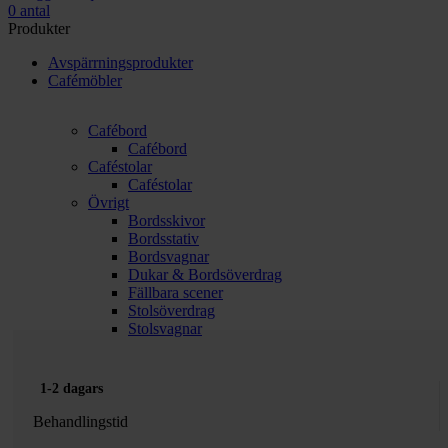
0
antal
Produkter
Avspärrningsprodukter
Cafémöbler
Cafébord
Cafébord
Caféstolar
Caféstolar
Övrigt
Bordsskivor
Bordsstativ
Bordsvagnar
Dukar & Bordsöverdrag
Fällbara scener
Stolsöverdrag
Stolsvagnar
1-2 dagars
Behandlingstid