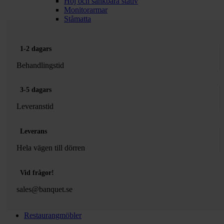
Höj och sänkbara stativ
Monitorarmar
Ståmatta
1-2 dagars
Behandlingstid
3-5 dagars
Leveranstid
Leverans
Hela vägen till dörren
Vid frågor!
sales@banquet.se
Restaurangmöbler