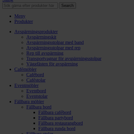
Search
Meny
Produkter
Avspärrningsprodukter
Avspärrningskit
Avspärrningsstolpar med band
Avspärrningsstolpar med rep
Rep till avspärrning
Transportvagnar för avspärrningsstolpar
Väggfästen för avspärrning
Cafémöbler
Cafébord
Caféstolar
Eventmöbler
Eventbord
Eventstolar
Fällbara möbler
Fällbara bord
Fällbara cafébord
Fällbara partybord
Fällbara restaurangbord
Fällbara runda bord
Fällbara stolar