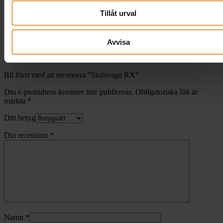
Vikt
23.5 kg
Tillåt urval
Recensioner (0)
Recensioner
Avvisa
Det finns inga recensioner än.
Bli först med att recensera ”Stolsvagn RX”
Din e-postadress kommer inte publiceras.
Obligatoriska fält är
märkta
*
Ditt betyg
Din recension
*
Namn
*