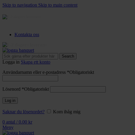
Skip to navigation
Skip to main content
3-5 dagars leverans
Kontakta oss
3-5 dagars leverans
Search
Logga in
Skapa ett konto
Användarnamn eller e-postadress
*
Obligatoriskt
Lösenord
*
Obligatoriskt
Log in
Saknar du lösenordet?
Kom ihåg mig
0
antal
/
0.00
kr
Meny