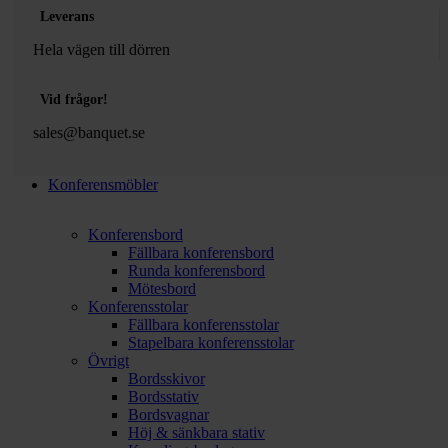
Leverans
Hela vägen till dörren
Vid frågor!
sales@banquet.se
Konferensmöbler
Konferensbord
Fällbara konferensbord
Runda konferensbord
Mötesbord
Konferensstolar
Fällbara konferensstolar
Stapelbara konferensstolar
Övrigt
Bordsskivor
Bordsstativ
Bordsvagnar
Höj & sänkbara stativ