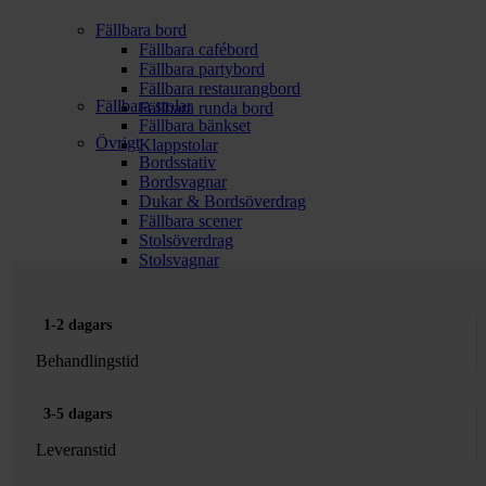
Fällbara bord
Fällbara cafébord
Fällbara partybord
Fällbara restaurangbord
Fällbara stolar
Fällbara runda bord
Fällbara bänkset
Övrigt
Klappstolar
Bordsstativ
Bordsvagnar
Dukar & Bordsöverdrag
Fällbara scener
Stolsöverdrag
Stolsvagnar
1-2 dagars
Behandlingstid
3-5 dagars
Leveranstid