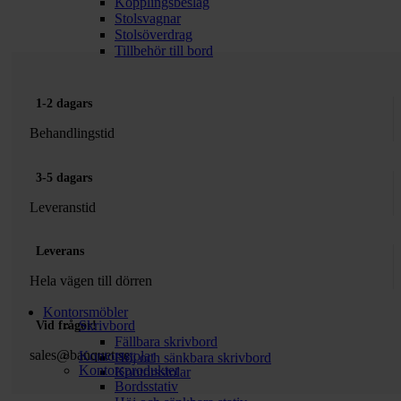
Kopplingsbeslag
Stolsvagnar
Stolsöverdrag
Tillbehör till bord
1-2 dagars
Behandlingstid
3-5 dagars
Leveranstid
Leverans
Hela vägen till dörren
Kontorsmöbler
Skrivbord
Vid frågor!
Fällbara skrivbord
sales@banquet.se
Kontorsstolar
Höj och sänkbara skrivbord
Kontorsprodukter
Kontorsstolar
Bordsstativ