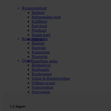
Restaurangbord
Barbord
Rektangulära bord
Klaffbord
Partybord
Plastbord
Runda bord
Restaurangstolar
Ståbord
Bänkset
Barstolar
Klappstolar
Plaststolar
Övrigt
Stapelbara stolar
Bordsskivor
Bordsstativ
Bordsvagnar
Dukar & Bordsöverdrag
Fällbara scener
Stolsöverdrag
Stolsvagnar
1-2 dagars