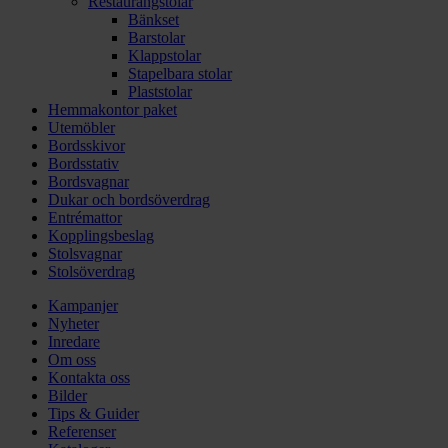
Restaurangstolar
Bänkset
Barstolar
Klappstolar
Stapelbara stolar
Plaststolar
Hemmakontor paket
Utemöbler
Bordsskivor
Bordsstativ
Bordsvagnar
Dukar och bordsöverdrag
Entrémattor
Kopplingsbeslag
Stolsvagnar
Stolsöverdrag
Kampanjer
Nyheter
Inredare
Om oss
Kontakta oss
Bilder
Tips & Guider
Referenser