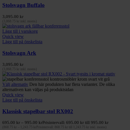
Stolsvagn Buffalo
3,095.00
kr
(
3,868.75
kr
inkl. moms)
Lägg till i varukorg
Quick view
Lägg till på önskelista
Stolsvagn Ark
3,095.00
kr
(
3,868.75
kr
inkl. moms)
Välj alternativ
Den här produkten har flera varianter. De olika
alternativen kan väljas på produktsidan
Quick view
Lägg till på önskelista
Klassisk stapelbar stol RX002
695.00
kr
–
995.00
kr
Prisintervall: 695.00 kr till 995.00 kr
(
868.75
kr
–
1,243.75
kr
Prisintervall: 868.75 kr till 1,243.75 kr
inkl. moms)