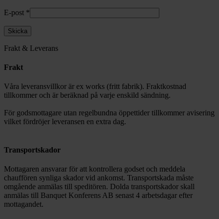
E-post
*
Frakt & Leverans
Frakt
Våra leveransvillkor är ex works (fritt fabrik). Fraktkostnad
tillkommer och är beräknad på varje enskild sändning.
För godsmottagare utan regelbundna öppettider tillkommer avisering
vilket fördröjer leveransen en extra dag.
Transportskador
Mottagaren ansvarar för att kontrollera godset och meddela
chauffören synliga skador vid ankomst. Transportskada måste
omgående anmälas till speditören. Dolda transportskador skall
anmälas till Banquet Konferens AB senast 4 arbetsdagar efter
mottagandet.