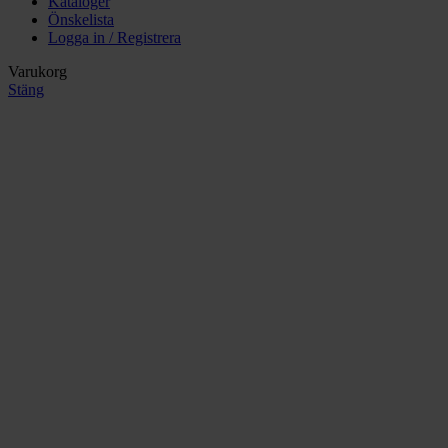
Kataloger
Önskelista
Logga in / Registrera
Varukorg
Stäng