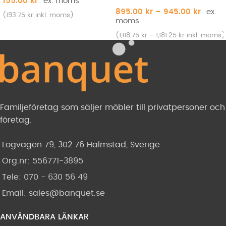
155.00
kr
895.00
kr
–
945.00
kr
(
193.75
kr
inkl. moms)
(
1,118.75
kr
–
1,181.25
kr
inkl. moms)
Familjeföretag som säljer möbler till privatpersoner och
företag.
Logvägen 79, 302 76 Halmstad, Sverige
Org.nr:
556771-3895
Tele: 070 - 630 56 49
Email:
sales@banquet.se
ANVÄNDBARA LÄNKAR