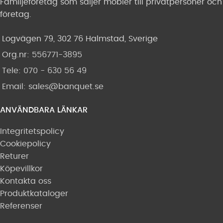
Familjeföretag som säljer möbler till privatpersoner och
företag.
Logvägen 79, 302 76 Halmstad, Sverige
Org.nr:
556771-3895
Tele: 070 - 630 56 49
Email:
sales@banquet.se
ANVÄNDBARA LÄNKAR
Integritetspolicy
Cookiepolicy
Returer
Köpevillkor
Kontakta oss
Produktkataloger
Referenser