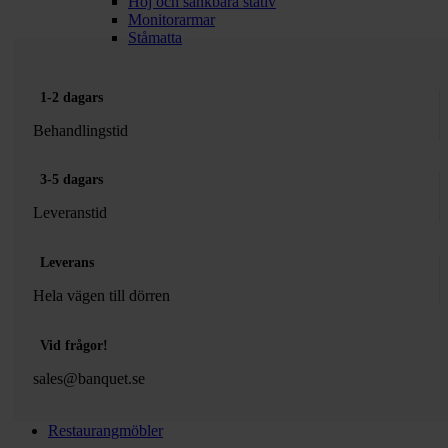
Höj och sänkbara stativ
Monitorarmar
Ståmatta
1-2 dagars
Behandlingstid
3-5 dagars
Leveranstid
Leverans
Hela vägen till dörren
Vid frågor!
sales@banquet.se
Restaurangmöbler