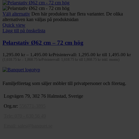
Välj alternativ
Den här produkten har flera varianter. De olika
alternativen kan väljas på produktsidan
Quick view
Lägg till på önskelista
Pelarstativ Ø62 cm – 72 cm hög
1,295.00
kr
–
1,495.00
kr
Prisintervall: 1,295.00 kr till 1,495.00 kr
(
1,618.75
kr
–
1,868.75
kr
Prisintervall: 1,618.75 kr till 1,868.75 kr
inkl. moms)
Familjeföretag som säljer möbler till privatpersoner och företag.
Logvägen 79, 302 76 Halmstad, Sverige
Org.nr:
556771-3895
Tele: 070 - 630 56 49
Email:
sales@banquet.se