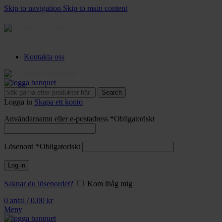
Skip to navigation
Skip to main content
3-5 dagars leverans
Kontakta oss
3-5 dagars leverans
Search
Logga in
Skapa ett konto
Användarnamn eller e-postadress
*
Obligatoriskt
Lösenord
*
Obligatoriskt
Log in
Saknar du lösenordet?
Kom ihåg mig
0
antal
/
0.00
kr
Meny