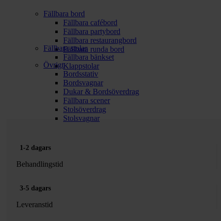
Fällbara bord
Fällbara cafébord
Fällbara partybord
Fällbara restaurangbord
Fällbara stolar
Fällbara runda bord
Fällbara bänkset
Övrigt
Klappstolar
Bordsstativ
Bordsvagnar
Dukar & Bordsöverdrag
Fällbara scener
Stolsöverdrag
Stolsvagnar
1-2 dagars
Behandlingstid
3-5 dagars
Leveranstid