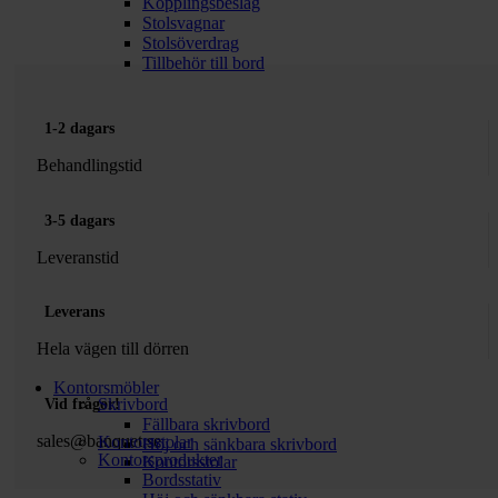
Kopplingsbeslag
Stolsvagnar
Stolsöverdrag
Tillbehör till bord
1-2 dagars
Behandlingstid
3-5 dagars
Leveranstid
Leverans
Hela vägen till dörren
Kontorsmöbler
Skrivbord
Vid frågor!
Fällbara skrivbord
sales@banquet.se
Kontorsstolar
Höj och sänkbara skrivbord
Kontorsprodukter
Kontorsstolar
Bordsstativ