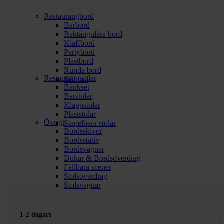
Restaurangbord
Barbord
Rektangulära bord
Klaffbord
Partybord
Plastbord
Runda bord
Restaurangstolar
Ståbord
Bänkset
Barstolar
Klappstolar
Plaststolar
Övrigt
Stapelbara stolar
Bordsskivor
Bordsstativ
Bordsvagnar
Dukar & Bordsöverdrag
Fällbara scener
Stolsöverdrag
Stolsvagnar
1-2 dagars