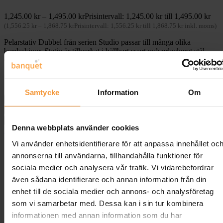
1,245.00
kr
–
1,495.00
kr
Prisintervall: 1,245.00 kr till 1,495.00 kr
(
1,556.25
kr
–
1,868.75
kr
Prisintervall: 1,556.25 kr till 1,868.75 kr
inkl. moms)
Pelarstativ Dubbel från serien Studio passar till många olika
bordsskivor. Stativ är tillverkat i hållbart svart pulverlackerat stål.
Går att kombinera så att längden på bordet passar just er miljö! 2st!
Välj färg
Rensa
Samtycke
Information
Om
Pelarstativ 2 st - Studio mängd
Lägg till i varukorg
Denna webbplats använder cookies
Lägg till på önskelista
Vi använder enhetsidentifierare för att anpassa innehållet oc
annonserna till användarna, tillhandahålla funktioner för
Artikelnr:
STU2T0700607
Kategori:
Bordsstativ
Etikett:
Bordsstativ
sociala medier och analysera vår trafik. Vi vidarebefordrar
Share:
även sådana identifierare och annan information från din
Beskrivning
enhet till de sociala medier och annons- och analysföretag
Ytterligare information
som vi samarbetar med. Dessa kan i sin tur kombinera
Recensioner (0)
Frakt & Leverans
informationen med annan information som du har