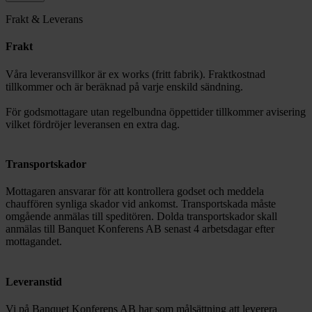
Frakt & Leverans
Frakt
Våra leveransvillkor är ex works (fritt fabrik). Fraktkostnad
tillkommer och är beräknad på varje enskild sändning.
För godsmottagare utan regelbundna öppettider tillkommer avisering
vilket fördröjer leveransen en extra dag.
Transportskador
Mottagaren ansvarar för att kontrollera godset och meddela
chauffören synliga skador vid ankomst. Transportskada måste
omgående anmälas till speditören. Dolda transportskador skall
anmälas till Banquet Konferens AB senast 4 arbetsdagar efter
mottagandet.
Leveranstid
Vi på Banquet Konferens AB har som målsättning att leverera