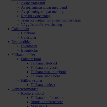
Avspärrningskit
Avspärrningsstolpar med band
Avspärrningsstolpar med rep
Rep till avspärrning
Transportvagnar för avspärrningsstolpar
Väggfästen för avspärrning
Cafémöbler
Cafébord
Caféstolar
Eventmöbler
Eventbord
Eventstolar
Fällbara möbler
Fällbara bord
Fällbara cafébord
Fällbara partybord
Fällbara restaurangbord
Fällbara runda bord
Fällbara stolar
Fällbara bänkset
Konferensmöbler
Konferensbord
Fällbara konferensbord
Runda konferensbord
Mötesbord