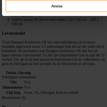
Hotell
Avvisa
Restaurang
Event
Offentlig miljö
Stativet passar till skivor med måtten 120 x 60 cm – 240 x
100 cm
Leveranstid
Vi på Banquet Konferens AB har som målsättning att leverera
beställda lagervaror inom 3-5 arbetsdagar från det att din order blivit
bekräftad. De produkter som Banquet konferens AB inte har på
lager varierar i leveranstid. En del specialprodukter kan ta upp till 12
veckor. För att få ett mer precist leveransbesked är du välkommen att
göra en förfrågan på den produkt du är intresserad av att köpa.
Tobias Glawing
Ytterligare information
Vikt
N/A
Dimensioner
N/A
Välj färg
Svart
,
Vit
,
Silvergrå
,
Polerat rostfritt
Recensioner (0)