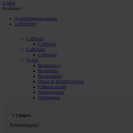
0
antal
Produkter
Avspärrningsprodukter
Cafémöbler
Cafébord
Cafébord
Caféstolar
Caféstolar
Övrigt
Bordsskivor
Bordsstativ
Bordsvagnar
Dukar & Bordsöverdrag
Fällbara scener
Stolsöverdrag
Stolsvagnar
1-2 dagars
Behandlingstid