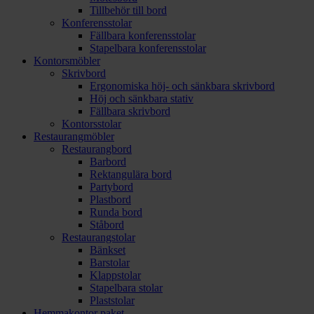
Tillbehör till bord
Konferensstolar
Fällbara konferensstolar
Stapelbara konferensstolar
Kontorsmöbler
Skrivbord
Ergonomiska höj- och sänkbara skrivbord
Höj och sänkbara stativ
Fällbara skrivbord
Kontorsstolar
Restaurangmöbler
Restaurangbord
Barbord
Rektangulära bord
Partybord
Plastbord
Runda bord
Ståbord
Restaurangstolar
Bänkset
Barstolar
Klappstolar
Stapelbara stolar
Plaststolar
Hemmakontor paket