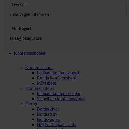
Leverans
Hela vägen till dörren
Vid frågor!
sales@banquet.se
Konferensmöbler
Konferensbord
Fällbara konferensbord
Runda konferensbord
Mötesbord
Konferensstolar
Fällbara konferensstolar
Stapelbara konferensstolar
Övrigt
Bordsskivor
Bordsstativ
Bordsvagnar
Höj & sänkbara stativ