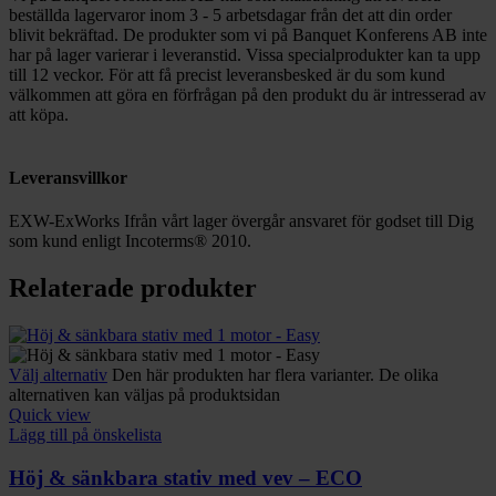
beställda lagervaror inom 3 - 5 arbetsdagar från det att din order
blivit bekräftad. De produkter som vi på Banquet Konferens AB inte
har på lager varierar i leveranstid. Vissa specialprodukter kan ta upp
till 12 veckor. För att få precist leveransbesked är du som kund
välkommen att göra en förfrågan på den produkt du är intresserad av
att köpa.
Leveransvillkor
EXW-ExWorks Ifrån vårt lager övergår ansvaret för godset till Dig
som kund enligt Incoterms® 2010.
Relaterade produkter
Välj alternativ
Den här produkten har flera varianter. De olika
alternativen kan väljas på produktsidan
Quick view
Lägg till på önskelista
Höj & sänkbara stativ med vev – ECO