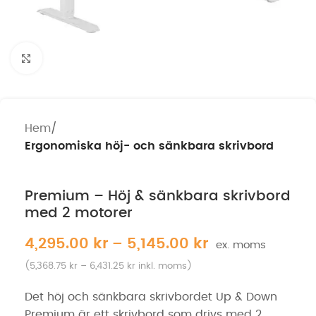
Klicka för att förstora
Hem
Ergonomiska höj- och sänkbara skrivbord
Premium – Höj & sänkbara skrivbord
med 2 motorer
4,295.00
kr
–
5,145.00
kr
(
5,368.75
kr
–
6,431.25
kr
inkl. moms)
Det höj och sänkbara skrivbordet Up & Down
Premium är ett skrivbord som drivs med 2