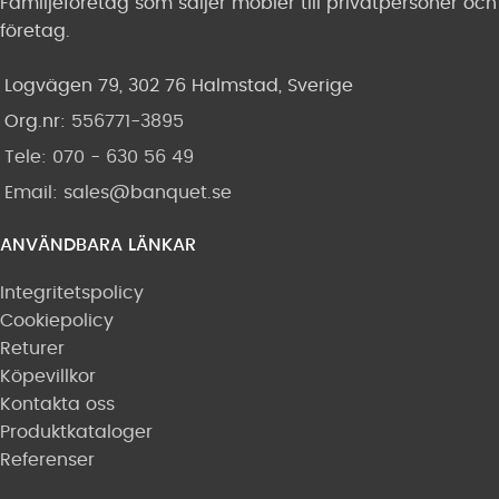
Familjeföretag som säljer möbler till privatpersoner och
företag.
Logvägen 79, 302 76 Halmstad, Sverige
Org.nr:
556771-3895
Tele: 070 - 630 56 49
Email:
sales@banquet.se
ANVÄNDBARA LÄNKAR
Integritetspolicy
Cookiepolicy
Returer
Köpevillkor
Kontakta oss
Produktkataloger
Referenser