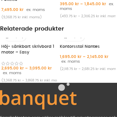
395.00
kr
–
1,845.00
kr
7,495.00
kr
(
493.75
kr
–
2,306.25
kr
inkl. mom
(
9,368.75
kr
inkl. moms)
Relaterade produkter
Höj- sänkbart skrivbord 1
Kontorsstol Nantes
motor – Easy
1,695.00
kr
–
2,145.00
kr
2,695.00
kr
–
3,095.00
kr
(
2,118.75
kr
–
2,681.25
kr
inkl. mom
(
3,368.75
kr
–
3,868.75
kr
inkl. moms)