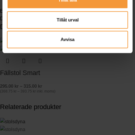
EXW-ExWorks Ifrån vårt lager övergår ansvaret för godset till
Dig som kund enligt Incoterms® 2010.
Tillåt urval
Du kanske också gillar …
Avvisa
Fällstol Smart
295.00
kr
–
315.00
kr
(
368.75
kr
–
393.75
kr
inkl. moms)
Relaterade produkter