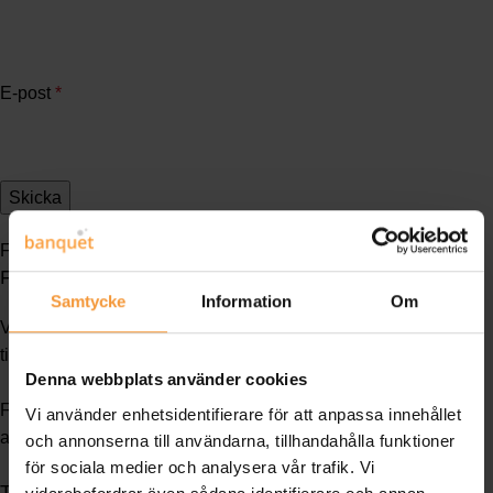
E-post
*
Frakt & Leverans
Frakt
Samtycke
Information
Om
Våra leveransvillkor är ex works (fritt fabrik). Fraktkostnad
tillkommer och är beräknad på varje enskild sändning.
Denna webbplats använder cookies
För godsmottagare utan regelbundna öppettider tillkommer
Vi använder enhetsidentifierare för att anpassa innehållet
avisering vilket fördröjer leveransen en extra dag.
och annonserna till användarna, tillhandahålla funktioner
för sociala medier och analysera vår trafik. Vi
Transportskador