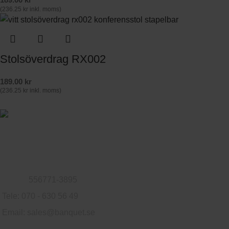
(
236.25
kr
inkl. moms)
Stolsöverdrag RX002
189.00
kr
(
236.25
kr
inkl. moms)
Familjeföretag som säljer möbler till privatpersoner och företag.
Logvägen 79, 302 76 Halmstad, Sverige
Org.nr:
556771-3895
Tele: 070 - 630 56 49
Email:
sales@banquet.se