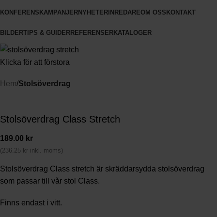
KONFERENS
KAMPANJER
NYHETER
INREDARE
OM OSS
KONTAKT
BILDER
TIPS & GUIDER
REFERENSER
KATALOGER
Klicka för att förstora
Hem
Stolsöverdrag
Stolsöverdrag Class Stretch
189.00
kr
(
236.25
kr
inkl. moms)
Stolsöverdrag Class stretch är skräddarsydda stolsöverdrag
som passar till vår stol Class.
Finns endast i vitt.