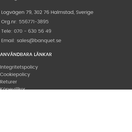
Logvägen 79, 302 76 Halmstad, Sverige
Org.nr:
556771-3895
Tele: 070 - 630 56 49
Email:
sales@banquet.se
ANVÄNDBARA LÄNKAR
Integritetspolicy
Cookiepolicy
Returer
Köpevillkor
Kontakta oss
Produktkataloger
Referenser