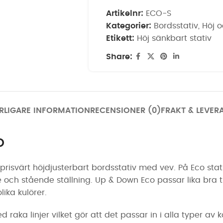
Artikelnr:
ECO-S
Kategorier:
Bordsstativ
,
Höj o
Etikett:
Höj sänkbart stativ
Share:
RLIGARE INFORMATION
RECENSIONER (0)
FRAKT & LEVER
O
 prisvärt höjdjusterbart bordsstativ med vev. På Eco sta
och stående ställning. Up & Down Eco passar lika bra ti
lika kulörer.
aka linjer vilket gör att det passar in i alla typer av k