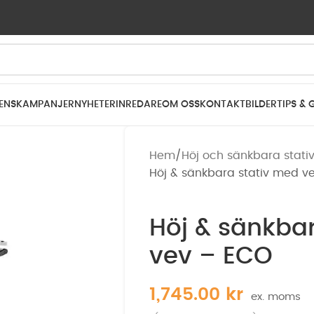
ENS
KAMPANJER
NYHETER
INREDARE
OM OSS
KONTAKT
BILDER
TIPS & 
Hem
Höj och sänkbara stati
Höj & sänkbara stativ med v
Höj & sänkba
vev – ECO
1,745.00
kr