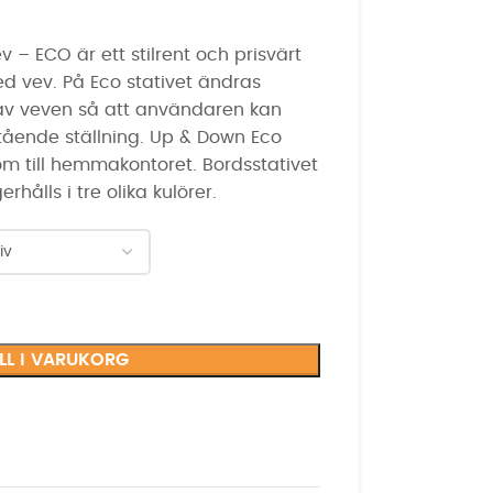
 – ECO är ett stilrent och prisvärt
ed vev. På Eco stativet ändras
 av veven så att användaren kan
tående ställning. Up & Down Eco
som till hemmakontoret. Bordsstativet
hålls i tre olika kulörer.
ILL I VARUKORG