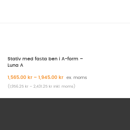
Stativ med fasta ben i A-form –
Luna A
1,565.00
kr
–
1,945.00
kr
(
1,956.25
kr
–
2,431.25
kr
inkl. moms)