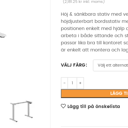
(
2,181.25
kr
inkl. moms)
Höj & sänkbara stativ med vev
höjdjusterbart bordsstativ m
positionen enkelt med hjälp
arbeta i både sittande och s
passar lika bra till kontoret 
är enkelt att montera och lager
VÄLJ FÄRG
LÄGG T
Lägg till på önskelista