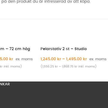
på den produkt du är intresserad av att köpa.
 cm – 72 cm hög
Pelarstativ 2 st – Studio
95.00
kr
1,245.00
kr
–
1,495.00
kr
kr
inkl. moms)
(
1,556.25
kr
–
1,868.75
kr
inkl. moms)
NKAR