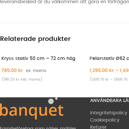
leveransbesked är du välkommen att göra en förfrågan 
Relaterade produkter
Kryss stativ 50 cm – 72 cm hög
Pelarstativ Ø62
785.00
kr
1,295.00
kr
–
1,4
(
981.25
kr
inkl. moms)
(
1,618.75
kr
–
1,868.75
ANVÄNDBARA LÄ
Integritetspolicy
Cookiepolicy
Returer
Familjeföretag som säljer möbler