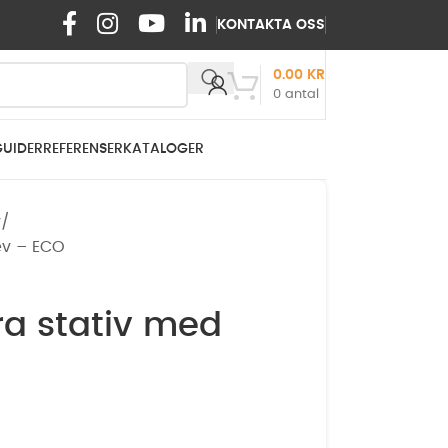
KONTAKTA OSS
0.00
KR
0
antal
GUIDER
REFERENSER
KATALOGER
v
ev – ECO
ra stativ med