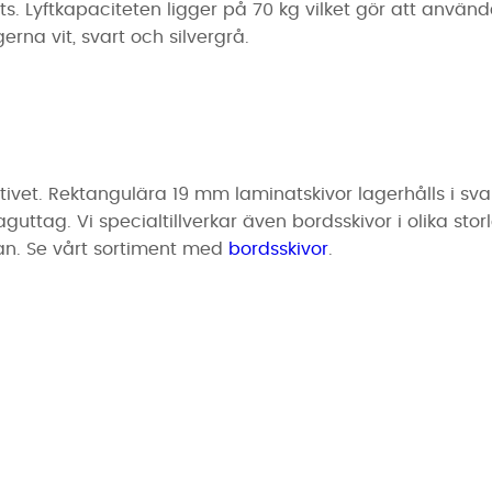
. Lyftkapaciteten ligger på 70 kg vilket gör att använ
rna vit, svart och silvergrå.
vet. Rektangulära 19 mm laminatskivor lagerhålls i svart, 
ttag. Vi specialtillverkar även bordsskivor i olika storl
an. Se vårt sortiment med
bordsskivor
.