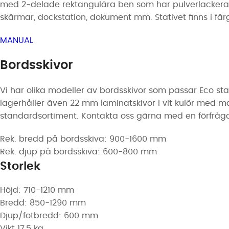
med 2-delade rektangulära ben som har pulverlackerats
skärmar, dockstation, dokument mm. Stativet finns i färge
MANUAL
Bordsskivor
Vi har olika modeller av bordsskivor som passar Eco stati
lagerhåller även 22 mm laminatskivor i vit kulör med magu
standardsortiment. Kontakta oss gärna med en förfråg
Rek. bredd på bordsskiva: 900-1600 mm
Rek. djup på bordsskiva: 600-800 mm
Storlek
Höjd: 710-1210 mm
Bredd: 850-1290 mm
Djup/fotbredd: 600 mm
Vikt 17,5 kg