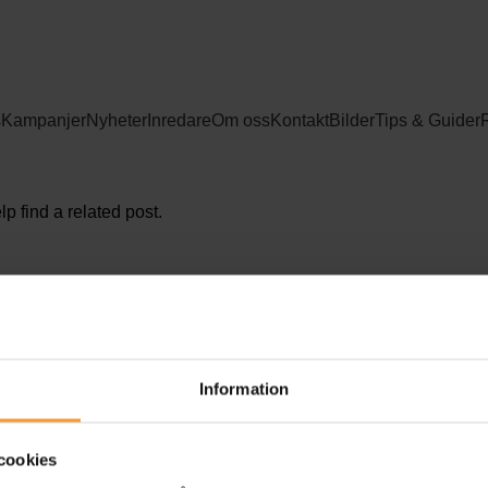
s
Kampanjer
Nyheter
Inredare
Om oss
Kontakt
Bilder
Tips & Guider
p find a related post.
Information
cookies