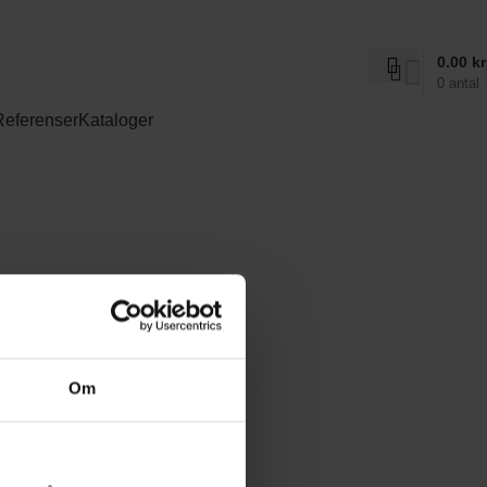
Kontakta oss
0.00
kr
0
antal
Referenser
Kataloger
Om