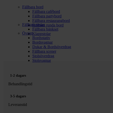
Fällbara bord
Fällbara cafébord
Fällbara partybord
Fällbara restaurangbord
Fällbara stolar
Fällbara runda bord
Fällbara bänkset
Övrigt
Klappstolar
Bordsstativ
Bordsvagnar
Dukar & Bordsöverdrag
Fällbara scener
Stolsöverdrag
Stolsvagnar
1-2 dagars
Behandlingstid
3-5 dagars
Leveranstid