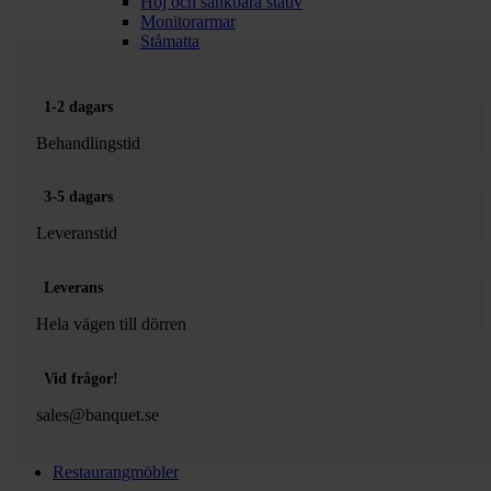
Höj och sänkbara stativ
Monitorarmar
Ståmatta
1-2 dagars
Behandlingstid
3-5 dagars
Leveranstid
Leverans
Hela vägen till dörren
Vid frågor!
sales@banquet.se
Restaurangmöbler