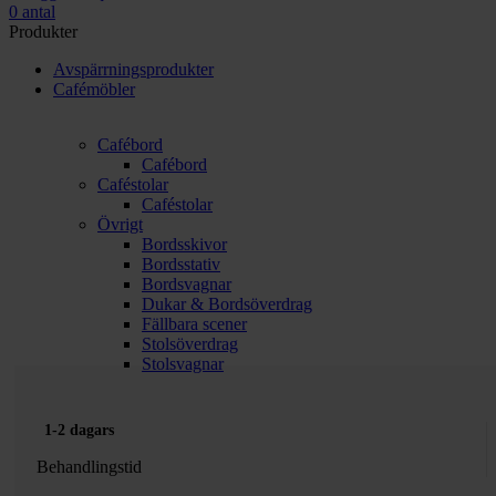
0
antal
Produkter
Avspärrningsprodukter
Cafémöbler
Cafébord
Cafébord
Caféstolar
Caféstolar
Övrigt
Bordsskivor
Bordsstativ
Bordsvagnar
Dukar & Bordsöverdrag
Fällbara scener
Stolsöverdrag
Stolsvagnar
1-2 dagars
Behandlingstid