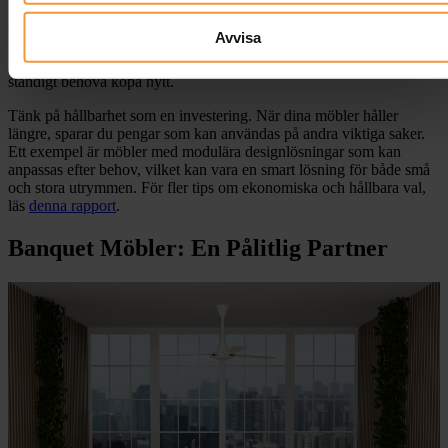
Det kan verka dyrt att investera i kvalitetsmöbler, men långsiktigt är
det ofta kostnadseffektivt. Kvalitetsmöbler har längre livslängd
Avvisa
vilket innebär att du inte behöver ersätta dem lika ofta. På så sätt
minskar du både avfall och de kostnader som kommer med att
ständigt behöva köpa nytt.
Tänk på hållbarhet som en investering. När dina möbler håller
längre, sparar du pengar som kan användas på andra viktiga saker.
Ett exempel är möbler med modulära designlösningar som kan
anpassas efter behov, vilket kan vara en smart lösning för både små
och stora utrymmen. För fler tips om ekonomiska och hållbara val,
läs
denna rapport
.
Banquet Möbler: En Pålitlig Partner