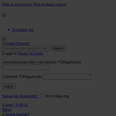
Skip to navigation
Skip to main content
3-5 dagars leverans
Kontakta oss
3-5 dagars leverans
Search
Logga in
Skapa ett konto
Användarnamn eller e-postadress
*
Obligatoriskt
Lösenord
*
Obligatoriskt
Log in
Saknar du lösenordet?
Kom ihåg mig
0
antal
/
0.00
kr
Meny