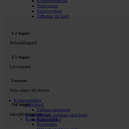
Kopplingsbeslag
Stolsvagnar
Stolsöverdrag
Tillbehör till bord
1-2 dagars
Behandlingstid
3-5 dagars
Leveranstid
Leverans
Hela vägen till dörren
Kontorsmöbler
Skrivbord
Vid frågor!
Fällbara skrivbord
sales@banquet.se
Kontorsstolar
Höj och sänkbara skrivbord
Kontorsprodukter
Kontorsstolar
Bordsstativ