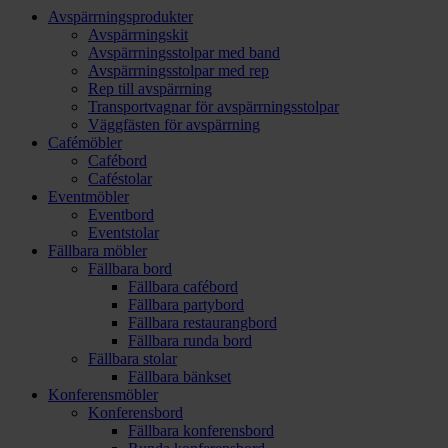
Avspärrningsprodukter
Avspärrningskit
Avspärrningsstolpar med band
Avspärrningsstolpar med rep
Rep till avspärrning
Transportvagnar för avspärrningsstolpar
Väggfästen för avspärrning
Cafémöbler
Cafébord
Caféstolar
Eventmöbler
Eventbord
Eventstolar
Fällbara möbler
Fällbara bord
Fällbara cafébord
Fällbara partybord
Fällbara restaurangbord
Fällbara runda bord
Fällbara stolar
Fällbara bänkset
Konferensmöbler
Konferensbord
Fällbara konferensbord