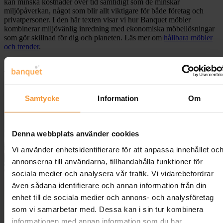
kan minska kostnader över tid samtidigt som de minskar
miljöpåverkan, något som blir allt viktigare för både företag och
privatpersoner. I den här texten visar vi hur Banquet möbler
kombinerar miljövänlig inredning med ekonomiska möbellösningar
som gör skillnad för dig och planeten. Läs mer om
hållbara möbler
och trender
.
Hållbara Möbler för Miljö och Ekonomi
Samtycke
Information
Om
Denna webbplats använder cookies
Vi använder enhetsidentifierare för att anpassa innehållet oc
annonserna till användarna, tillhandahålla funktioner för
sociala medier och analysera vår trafik. Vi vidarebefordrar
även sådana identifierare och annan information från din
enhet till de sociala medier och annons- och analysföretag
som vi samarbetar med. Dessa kan i sin tur kombinera
informationen med annan information som du har