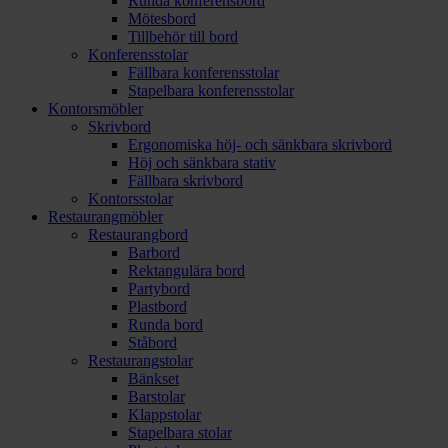
Runda konferensbord
Mötesbord
Tillbehör till bord
Konferensstolar
Fällbara konferensstolar
Stapelbara konferensstolar
Kontorsmöbler
Skrivbord
Ergonomiska höj- och sänkbara skrivbord
Höj och sänkbara stativ
Fällbara skrivbord
Kontorsstolar
Restaurangmöbler
Restaurangbord
Barbord
Rektangulära bord
Partybord
Plastbord
Runda bord
Ståbord
Restaurangstolar
Bänkset
Barstolar
Klappstolar
Stapelbara stolar