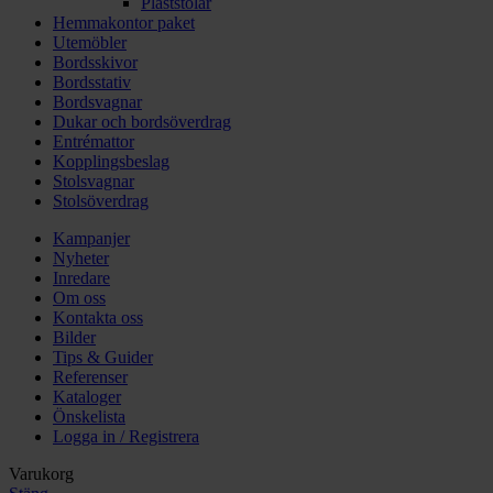
Plaststolar
Hemmakontor paket
Utemöbler
Bordsskivor
Bordsstativ
Bordsvagnar
Dukar och bordsöverdrag
Entrémattor
Kopplingsbeslag
Stolsvagnar
Stolsöverdrag
Kampanjer
Nyheter
Inredare
Om oss
Kontakta oss
Bilder
Tips & Guider
Referenser
Kataloger
Önskelista
Logga in / Registrera
Varukorg