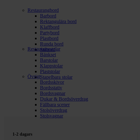
Restaurangbord
Barbord
Rektangulära bord
Klaffbord
Partybord
Plastbord
Runda bord
Restaurangstolar
Ståbord
Bänkset
Barstolar
Klappstolar
Plaststolar
Övrigt
Stapelbara stolar
Bordsskivor
Bordsstativ
Bordsvagnar
Dukar & Bordsöverdrag
Fällbara scener
Stolsöverdrag
Stolsvagnar
1-2 dagars