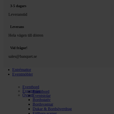
3-5 dagars
Leveranstid
Leverans
Hela vägen till dörren
Vid frågor!
sales@banquet.se
Entrémattor
Eventmöbler
Eventbord
Eventstolar
Eventbord
Övrigt
Eventstolar
Bordsstativ
Bordsvagnar
Dukar & Bordsöverdrag
Fällbara scener