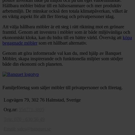
positiv inverkan både på miljön och på ditt eget välbefinnande.
Hållbara möbler bidrar till en hälsosammare och mer produktiv
arbetsmiljö. De minskar också den totala klimatpåverkan, vilket är
en viktig aspekt för allt fler företag och privatpersoner idag.
Att välja hållbara möbler är ett steg i rätt riktning mot en grönare
framtid. Genom att investera i möbler som är både miljövänliga och
ekonomiskt kloka, kan du bidra till en bättre värld. Överväg att
köpa
begagnade möbler
som ett hållbart alternativ.
Genom att göra informerade val kan du, med hjälp av Banquet
Möbler, skapa inspirerande och funktionella miljöer som stödjer
både din ekonomi och planeten.
Familjeföretag som säljer möbler till privatpersoner och företag.
Logvägen 79, 302 76 Halmstad, Sverige
Org.nr:
556771-3895
Tele: 070 - 630 56 49
Email:
sales@banquet.se