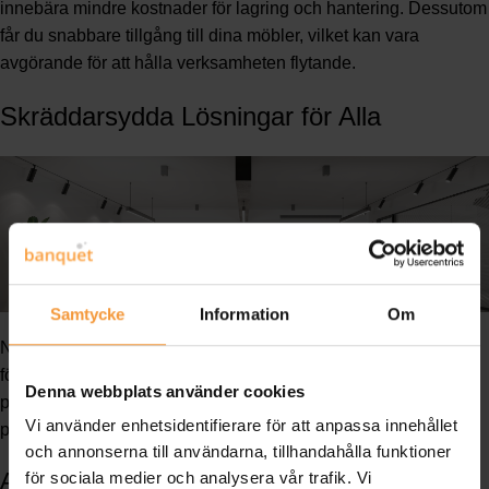
innebära mindre kostnader för lagring och hantering. Dessutom
får du snabbare tillgång till dina möbler, vilket kan vara
avgörande för att hålla verksamheten flytande.
Skräddarsydda Lösningar för Alla
Samtycke
Information
Om
När det gäller möbler, är en storlek sällan den bästa lösningen
för alla. Skräddarsydda lösningar erbjuder möjligheten att få
Denna webbplats använder cookies
precis det du behöver, anpassat efter dina unika krav och
Vi använder enhetsidentifierare för att anpassa innehållet
preferenser.
och annonserna till användarna, tillhandahålla funktioner
Anpassade Kontorsmöbler
för sociala medier och analysera vår trafik. Vi