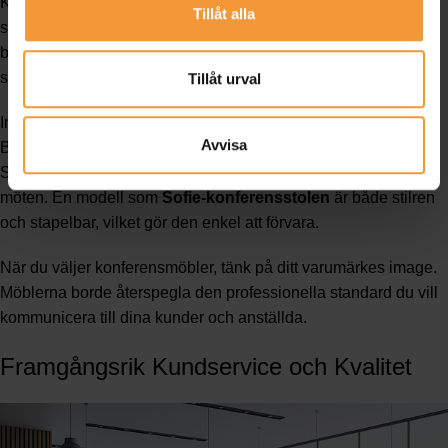
Konferensmöbler kräver en balans mellan stil och funktion. De
Tillåt alla
ska främja produktivitet och samtidigt ge ett gott intryck på
besökare och anställda. En väl vald konferensstol kan göra
skillnad.
Tillåt urval
Investera i
konferensbord
som är både robusta och eleganta.
Avvisa
Bord som kan anpassas efter olika mötesstorlekar är ett plus.
Självklart behöver stolarna också vara bekväma nog för långa
möten. En modell som
Sofie-konferensstolen
är både stilren
och stapelbar, vilket gör den enkel att förvara.
När du väljer konferensmöbler, tänk på ditt varumärkes image.
Möblerna borde återspegla den professionella standard du vill
kommunicera till dina kunder och anställda.
Framgångsrik Kundservice och Kvalitet