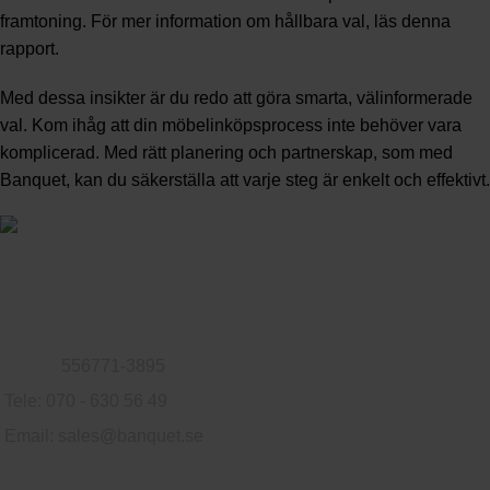
framtoning. För mer information om hållbara val, läs denna
rapport
.
Med dessa insikter är du redo att göra smarta, välinformerade
val. Kom ihåg att din möbelinköpsprocess inte behöver vara
komplicerad. Med rätt planering och partnerskap, som med
Banquet, kan du säkerställa att varje steg är enkelt och effektivt.
Familjeföretag som säljer möbler till privatpersoner och företag.
Logvägen 79, 302 76 Halmstad, Sverige
Org.nr:
556771-3895
Tele: 070 - 630 56 49
Email:
sales@banquet.se
Användbara länkar