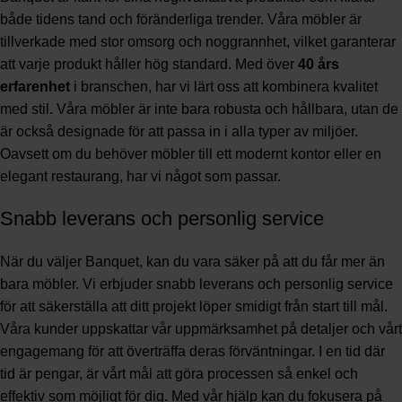
både tidens tand och föränderliga trender. Våra möbler är
tillverkade med stor omsorg och noggrannhet, vilket garanterar
att varje produkt håller hög standard. Med över
40 års
erfarenhet
i branschen, har vi lärt oss att kombinera kvalitet
med stil. Våra möbler är inte bara robusta och hållbara, utan de
är också designade för att passa in i alla typer av miljöer.
Oavsett om du behöver möbler till ett modernt kontor eller en
elegant restaurang, har vi något som passar.
Snabb leverans och personlig service
När du väljer Banquet, kan du vara säker på att du får mer än
bara möbler. Vi erbjuder snabb leverans och personlig service
för att säkerställa att ditt projekt löper smidigt från start till mål.
Våra kunder uppskattar vår uppmärksamhet på detaljer och vårt
engagemang för att överträffa deras förväntningar. I en tid där
tid är pengar, är vårt mål att göra processen så enkel och
effektiv som möjligt för dig. Med vår hjälp kan du fokusera på