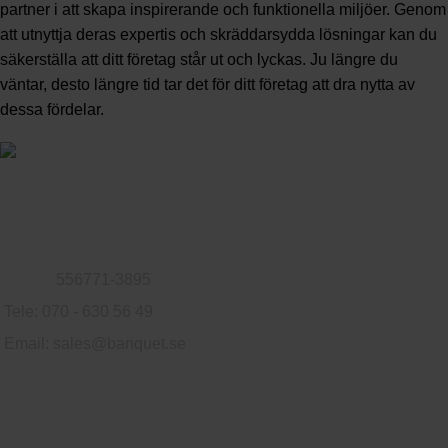
partner i att skapa inspirerande och funktionella miljöer. Genom
att utnyttja deras expertis och skräddarsydda lösningar kan du
säkerställa att ditt företag står ut och lyckas. Ju längre du
väntar, desto längre tid tar det för ditt företag att dra nytta av
dessa fördelar.
Familjeföretag som säljer möbler till privatpersoner och företag.
Logvägen 79, 302 76 Halmstad, Sverige
Org.nr:
556771-3895
Tele: 070 - 630 56 49
Email:
sales@banquet.se
Användbara länkar
Integritetspolicy