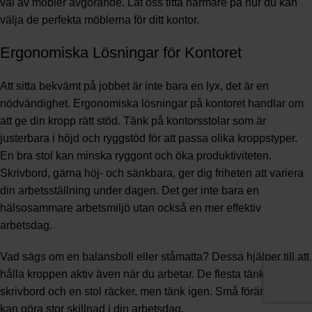
val av möbler avgörande. Låt oss titta närmare på hur du kan
välja de perfekta möblerna för ditt kontor.
Ergonomiska Lösningar för Kontoret
Att sitta bekvämt på jobbet är inte bara en lyx, det är en
nödvändighet. Ergonomiska lösningar på kontoret handlar om
att ge din kropp rätt stöd. Tänk på kontorsstolar som är
justerbara i höjd och ryggstöd för att passa olika kroppstyper.
En bra stol kan minska ryggont och öka produktiviteten.
Skrivbord, gärna höj- och sänkbara, ger dig friheten att variera
din arbetsställning under dagen. Det ger inte bara en
hälsosammare arbetsmiljö utan också en mer effektiv
arbetsdag.
Vad sägs om en balansboll eller ståmatta? Dessa hjälper till att
hålla kroppen aktiv även när du arbetar. De flesta tänker att ett
skrivbord och en stol räcker, men tänk igen. Små förändringar
kan göra stor skillnad i din arbetsdag.