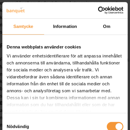
exempel är att använda stolar med stoppning som ger extra
komfort. Komfort uppmuntrar kunder att stanna längre, vilket
kan öka intäkterna. När möblerna är bekväma, minskar också
risken för att dina gäster upplever obehag eller lämnar
Samtycke
Information
Om
snabbare än planerat.
Flexibilitet och Anpassningsbarhet
Denna webbplats använder cookies
Vi använder enhetsidentifierare för att anpassa innehållet
Flexibilitet i möbeldesign kan göra stor skillnad i en restaurang.
och annonserna till användarna, tillhandahålla funktioner
Möbler som enkelt kan flyttas eller omarrangeras ger dig
för sociala medier och analysera vår trafik. Vi
möjlighet att anpassa lokalen efter olika evenemang eller
vidarebefordrar även sådana identifierare och annan
kundbehov. Till exempel kan stapelbara stolar och hopfällbara
information från din enhet till de sociala medier och
bord vara praktiska lösningar. Detta ger dig möjligheten att
annons- och analysföretag som vi samarbetar med.
snabbt ändra layouten utan att det kräver stora ansträngningar.
Dessa kan i sin tur kombinera informationen med annan
Banquet
erbjuder ett sortiment av justerbara möbler som kan
information som du har tillhandahållit eller som de har
anpassas efter olika miljöer. Flexibilitet kan också innebära att
samlat in när du har använt deras tjänster.
möblerna fungerar lika bra utomhus som inomhus, vilket
Samtyckesval
maximerar deras användningsområden.
Nödvändig