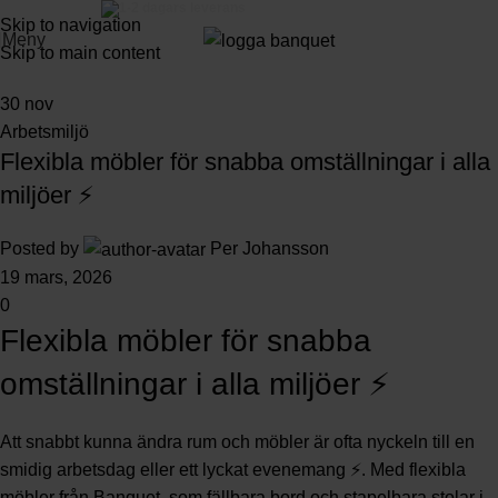
3-5 dagars leverans
Skip to navigation
Meny
Skip to main content
30
nov
Arbetsmiljö
Flexibla möbler för snabba omställningar i alla
miljöer ⚡
Posted by
Per Johansson
19 mars, 2026
0
Flexibla möbler för snabba
omställningar i alla miljöer ⚡
Att snabbt kunna ändra rum och möbler är ofta nyckeln till en
smidig arbetsdag eller ett lyckat evenemang ⚡. Med
flexibla
möbler
från Banquet, som fällbara bord och stapelbara stolar i