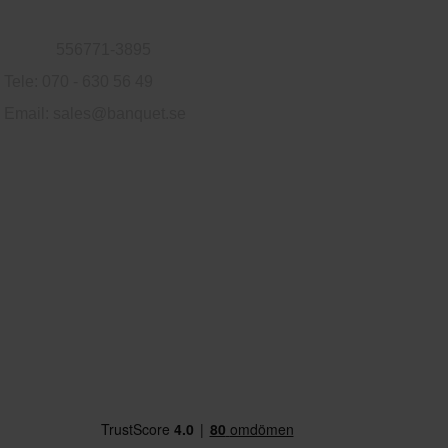
Logvägen 79, 302 76 Halmstad, Sverige
Org.nr:
556771-3895
Tele: 070 - 630 56 49
Email:
sales@banquet.se
Användbara länkar
Integritetspolicy
Cookiepolicy
Returer
Köpevillkor
Kontakta oss
Produktkataloger
Referenser