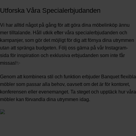
Utforska Våra Specialerbjudanden
Vi har alltid något på gång för att göra dina möbelinköp ännu
mer tilltalande. Håll utkik efter våra specialerbjudanden och
kampanjer, som gör det möjligt för dig att förnya dina utrymmen
utan att spränga budgeten. Följ oss gärna på vår
Instagram-
sida
för inspiration och exklusiva erbjudanden som inte får
missas!✨
Genom att kombinera stil och funktion erbjuder Banquet flexibla
möbler som passar alla behov, oavsett om det är för kontoret,
konferensen eller evenemanget. Ta steget och upptäck hur våra
möbler kan förvandla dina utrymmen idag.
Familjeföretag som säljer möbler till privatpersoner och företag.