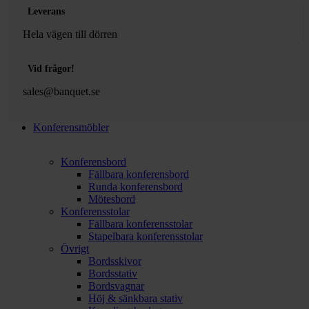
Leverans
Hela vägen till dörren
Vid frågor!
sales@banquet.se
Konferensmöbler
Konferensbord
Fällbara konferensbord
Runda konferensbord
Mötesbord
Konferensstolar
Fällbara konferensstolar
Stapelbara konferensstolar
Övrigt
Bordsskivor
Bordsstativ
Bordsvagnar
Höj & sänkbara stativ