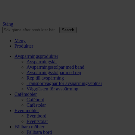
Stäng
Search
Meny
Produkter
Avspärrningsprodukter
Avspärrningskit
Avspärrningsstolpar med band
Avspärrningsstolpar med rep
Rep till avspärrning
Transportvagnar för avspärrningsstolpar
Väggfästen för avspärrning
Cafémöbler
Cafébord
Caféstolar
Eventmöbler
Eventbord
Eventstolar
Fällbara möbler
Fällbara bord