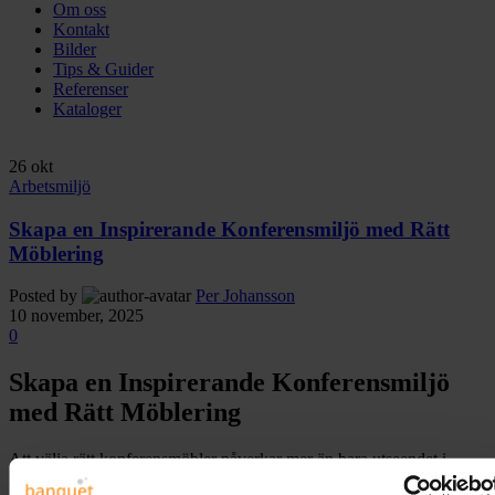
Om oss
Kontakt
Bilder
Tips & Guider
Referenser
Kataloger
26
okt
Arbetsmiljö
Skapa en Inspirerande Konferensmiljö med Rätt
Möblering
Posted by
Per Johansson
10 november, 2025
0
Skapa en Inspirerande Konferensmiljö
med Rätt Möblering
Att välja rätt konferensmöbler påverkar mer än bara utseendet i
rummet – det styr hela stämningen och arbetsglädjen. Många företag