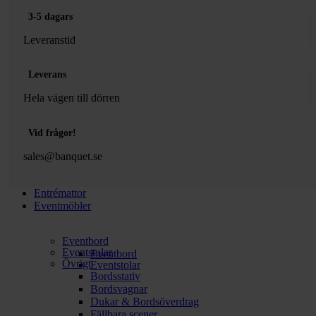
3-5 dagars
Leveranstid
Leverans
Hela vägen till dörren
Vid frågor!
sales@banquet.se
Entrémattor
Eventmöbler
Eventbord
Eventstolar
Eventbord
Övrigt
Eventstolar
Bordsstativ
Bordsvagnar
Dukar & Bordsöverdrag
Fällbara scener