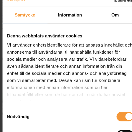
missar hur anpassningsbara bord och ergonomiska stolar kan
förvandla en standardlokal till en inspirerande miljö där idéer
verkligen får utrymme att växa. I det här inlägget visar vi hur
Samtycke
Information
Om
Banquet möbler
och konferensinredning skapar funktionella och
trivselhöjande lösningar som passar just dina behov. Läs vidare för
att hitta de bästa möbellösningarna för din konferensmiljö.
Denna webbplats använder cookies
Skapa en Inspirerande Miljö
Vi använder enhetsidentifierare för att anpassa innehållet oc
annonserna till användarna, tillhandahålla funktioner för
sociala medier och analysera vår trafik. Vi vidarebefordrar
även sådana identifierare och annan information från din
enhet till de sociala medier och annons- och analysföretag
som vi samarbetar med. Dessa kan i sin tur kombinera
informationen med annan information som du har
tillhandahållit eller som de har samlat in när du har använt
deras tjänster.
Samtyckesval
Nödvändig