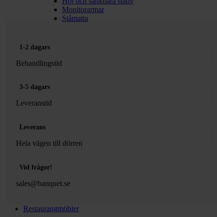
Höj och sänkbara stativ
Monitorarmar
Ståmatta
1-2 dagars
Behandlingstid
3-5 dagars
Leveranstid
Leverans
Hela vägen till dörren
Vid frågor!
sales@banquet.se
Restaurangmöbler