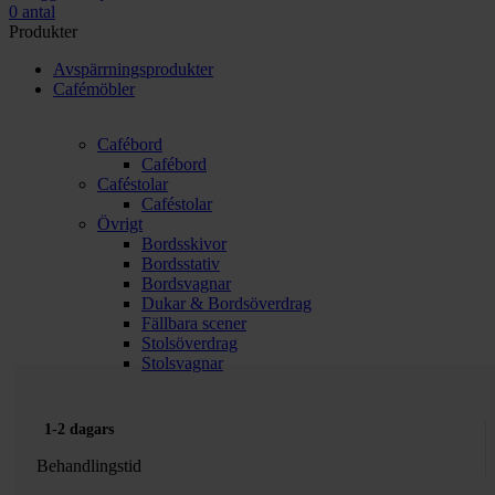
0
antal
Produkter
Avspärrningsprodukter
Cafémöbler
Cafébord
Cafébord
Caféstolar
Caféstolar
Övrigt
Bordsskivor
Bordsstativ
Bordsvagnar
Dukar & Bordsöverdrag
Fällbara scener
Stolsöverdrag
Stolsvagnar
1-2 dagars
Behandlingstid