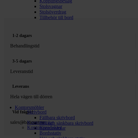
Kopplingsbeslag
Stolsvagnar
Stolsöverdrag
Tillbehör till bord
1-2 dagars
Behandlingstid
3-5 dagars
Leveranstid
Leverans
Hela vägen till dörren
Kontorsmöbler
Skrivbord
Vid frågor!
Fällbara skrivbord
sales@banquet.se
Kontorsstolar
Höj och sänkbara skrivbord
Kontorsprodukter
Kontorsstolar
Bordsstativ