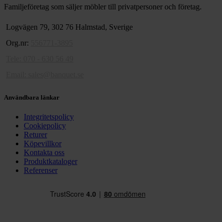
Familjeföretag som säljer möbler till privatpersoner och företag.
Logvägen 79, 302 76 Halmstad, Sverige
Org.nr:
556771-3895
Tele: 070 - 630 56 49
Email:
sales@banquet.se
Användbara länkar
Integritetspolicy
Cookiepolicy
Returer
Köpevillkor
Kontakta oss
Produktkataloger
Referenser