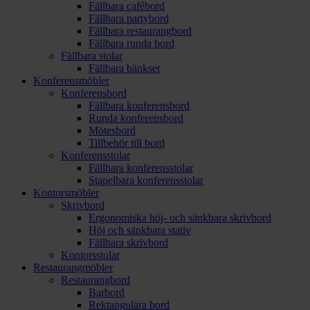
Fällbara cafébord
Fällbara partybord
Fällbara restaurangbord
Fällbara runda bord
Fällbara stolar
Fällbara bänkset
Konferensmöbler
Konferensbord
Fällbara konferensbord
Runda konferensbord
Mötesbord
Tillbehör till bord
Konferensstolar
Fällbara konferensstolar
Stapelbara konferensstolar
Kontorsmöbler
Skrivbord
Ergonomiska höj- och sänkbara skrivbord
Höj och sänkbara stativ
Fällbara skrivbord
Kontorsstolar
Restaurangmöbler
Restaurangbord
Barbord
Rektangulära bord