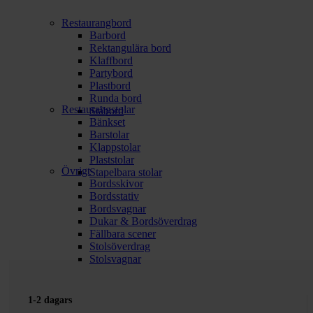
Restaurangbord
Barbord
Rektangulära bord
Klaffbord
Partybord
Plastbord
Runda bord
Restaurangstolar
Ståbord
Bänkset
Barstolar
Klappstolar
Plaststolar
Övrigt
Stapelbara stolar
Bordsskivor
Bordsstativ
Bordsvagnar
Dukar & Bordsöverdrag
Fällbara scener
Stolsöverdrag
Stolsvagnar
1-2 dagars