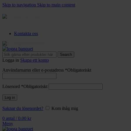
Skip to navigation
Skip to main content
3-5 dagars leverans
Kontakta oss
3-5 dagars leverans
Search
Logga in
Skapa ett konto
Användarnamn eller e-postadress
*
Obligatoriskt
Lösenord
*
Obligatoriskt
Log in
Saknar du lösenordet?
Kom ihåg mig
0
antal
/
0.00
kr
Meny