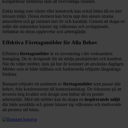
kompletterar möblerna utan att överväldiga rummet.
Enkla inslag som växter eller konstverk kan också bidra till en mer
trivsam miljö. Dessa element kan bryta upp den annars strama
atmosfären och ge rummet mer liv och karaktär. Genom att skapa en
miljö där människor känner sig välkomna och avslappnade,
förbättrar du deras upplevelse och arbetsglädje.
Effektiva Företagsmöbler för Alla Behov
Effektiva
företagsmöbler
är en investering i din verksamhets
framgång. De är designade för att stödja produktivitet och komfort.
När du väljer möbler, tänk på hur de kommer att användas dagligen.
Möbler som är både hållbara och funktionella erbjuder långsiktiga
fördelar.
Banquet erbjuder ett sortiment av
företagsmöbler
som passar alla
behov, från konferensrum till kontorslandskap. De fokuserar på att
leverera hög kvalitet och design som bidrar till en positiv
arbetsmiljö. Med rätt möbler kan du skapa en
inspirerande miljö
där både anställda och gäster känner sig välkomna och motiverade
att prestera sitt bästa.