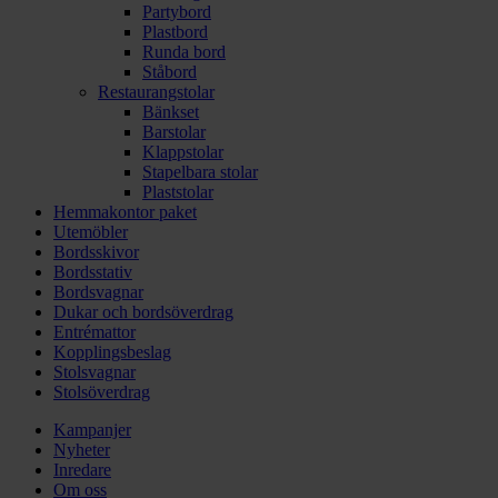
Partybord
Plastbord
Runda bord
Ståbord
Restaurangstolar
Bänkset
Barstolar
Klappstolar
Stapelbara stolar
Plaststolar
Hemmakontor paket
Utemöbler
Bordsskivor
Bordsstativ
Bordsvagnar
Dukar och bordsöverdrag
Entrémattor
Kopplingsbeslag
Stolsvagnar
Stolsöverdrag
Kampanjer
Nyheter
Inredare
Om oss