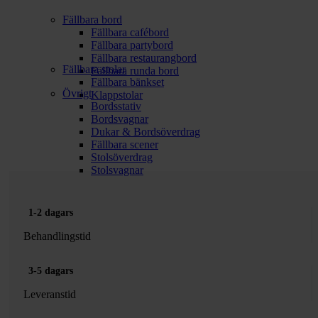
Fällbara bord
Fällbara cafébord
Fällbara partybord
Fällbara restaurangbord
Fällbara stolar
Fällbara runda bord
Fällbara bänkset
Övrigt
Klappstolar
Bordsstativ
Bordsvagnar
Dukar & Bordsöverdrag
Fällbara scener
Stolsöverdrag
Stolsvagnar
1-2 dagars
Behandlingstid
3-5 dagars
Leveranstid