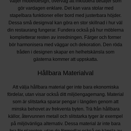
väljer möbeldesign, överväg att inkludera detaljer som
gör vardagen enklare. Det kan vara stolar med
stapelbara funktioner eller bord med justerbara höjder.
Dessa små designval kan göra en stor skillnad i hur väl
din restaurang fungerar. Fundera också på hur möblerna
kompletterar resten av inredningen. Färger och former
bör harmonisera med väggar och dekoration. Den röda
tråden i designen skapar en helhetskänsla som
gästerna kommer att uppskatta.
Hållbara Materialval
Att välja hållbara material ger inte bara ekonomiska
fördelar, utan visar också ditt miljöengagemang. Material
som är slitstarka sparar pengar i längden genom att
minska behovet av frekventa byten. Trä från hållbara
källor, återvunnen metall och slitstarka tyger är exempel
på miljövänliga alternativ. Dessa material är inte bara
bra för planeten, utan de förmedlar också en känsla av