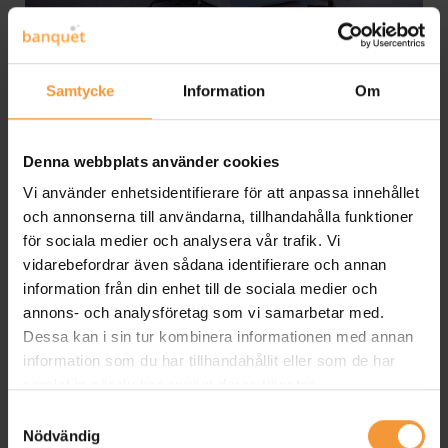
Samtycke
Information
Om
Med rätt möblering kan du skapa en konferensmiljö som
verkligen inspirerar. Det handlar om att välja element
som främjar kreativitet och samarbete.
Denna webbplats använder cookies
Vi använder enhetsidentifierare för att anpassa innehållet
Möbeldesign som Förvandlar
och annonserna till användarna, tillhandahålla funktioner
för sociala medier och analysera vår trafik. Vi
Vi tror att möbler kan göra mer än bara fylla ett rum. De
vidarebefordrar även sådana identifierare och annan
kan förvandla en vanlig yta till en plats där idéer flödar
information från din enhet till de sociala medier och
fritt. Våra möbeldesigners fokuserar på att skapa
annons- och analysföretag som vi samarbetar med.
produkter som inte bara är funktionella, utan också
Dessa kan i sin tur kombinera informationen med annan
estetiskt tilltalande. Vi erbjuder en mängd olika stilar och
information som du har tillhandahållit eller som de har
färger för att passa alla smaker och behov.
samlat in när du har använt deras tjänster.
Samtyckesval
När du väljer våra möbler, får du mer än bara praktiska
Nödvändig
lösningar. Du får en plats som inspirerar och uppmuntrar