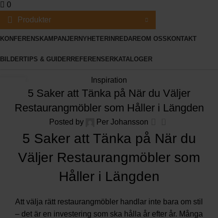
0
Produkter
KONFERENS
KAMPANJER
NYHETER
INREDARE
OM OSS
KONTAKT
BILDER
TIPS & GUIDER
REFERENSER
KATALOGER
Inspiration
22
5 Saker att Tänka på När du Väljer
DEC
Restaurangmöbler som Håller i Längden
0
Posted by
Per Johansson
5 Saker att Tänka på När du
Väljer Restaurangmöbler som
Håller i Längden
Att välja rätt restaurangmöbler handlar inte bara om stil
– det är en investering som ska hålla år efter år. Många