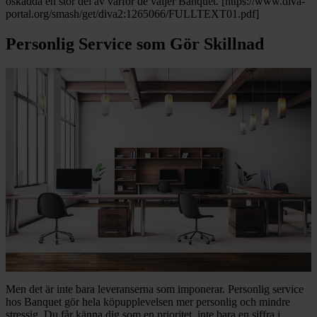
oskadda en stor del av varför de väljer Banquet. [https://www.diva-
portal.org/smash/get/diva2:1265066/FULLTEXT01.pdf]
Personlig Service som Gör Skillnad
Men det är inte bara leveranserna som imponerar. Personlig service
hos Banquet gör hela köpupplevelsen mer personlig och mindre
stressig. Du får känna dig som en prioritet, inte bara en siffra i