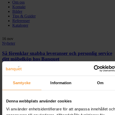
Om oss
Kontakt
Bilder
Tips & Guider
Referenser
Kataloger
16
nov
Nyheter
Så förenklar snabba leveranser och personlig service
ditt möbelköp hos Banquet
Posted by
Per Johansson
17 november, 2025
0
Samtycke
Information
Om
Så förenklar snabba leveranser och
personlig service ditt möbelköp hos
Denna webbplats använder cookies
Banquet
Vi använder enhetsidentifierare för att anpassa innehållet oc
Möbelköp kan ofta kännas krångligt – lång väntetid och opersonlig