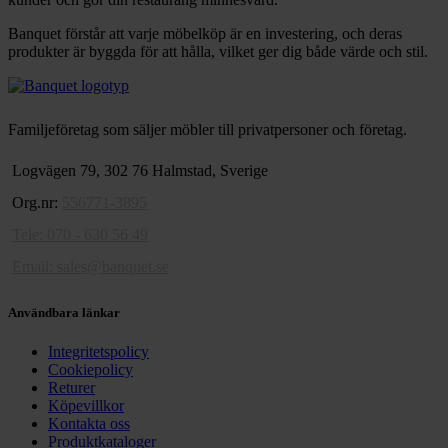
Banquet förstår att varje möbelköp är en investering, och deras
produkter är byggda för att hålla, vilket ger dig både värde och stil.
Familjeföretag som säljer möbler till privatpersoner och företag.
Logvägen 79, 302 76 Halmstad, Sverige
Org.nr:
556771-3895
Tele: 070 - 630 56 49
Email:
sales@banquet.se
Användbara länkar
Integritetspolicy
Cookiepolicy
Returer
Köpevillkor
Kontakta oss
Produktkataloger