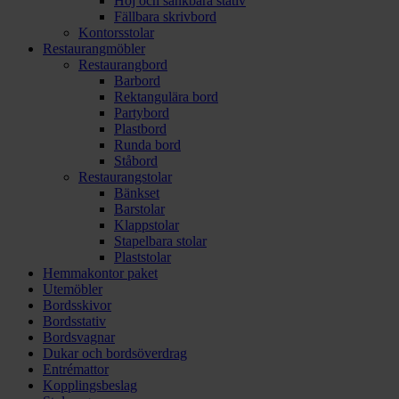
Höj och sänkbara stativ
Fällbara skrivbord
Kontorsstolar
Restaurangmöbler
Restaurangbord
Barbord
Rektangulära bord
Partybord
Plastbord
Runda bord
Ståbord
Restaurangstolar
Bänkset
Barstolar
Klappstolar
Stapelbara stolar
Plaststolar
Hemmakontor paket
Utemöbler
Bordsskivor
Bordsstativ
Bordsvagnar
Dukar och bordsöverdrag
Entrémattor
Kopplingsbeslag