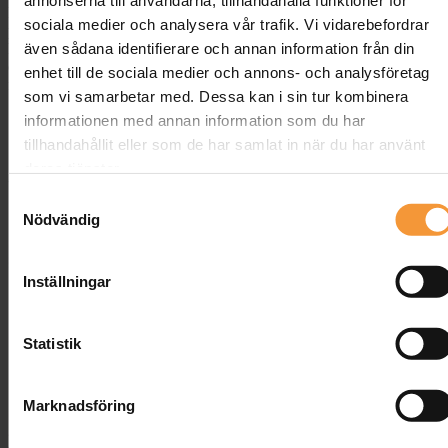
annonserna till användarna, tillhandahålla funktioner för
kontakt skapar stress. Hos Banquet gör snabba leveranser och
sociala medier och analysera vår trafik. Vi vidarebefordrar
personlig service skillnad genom att ta bort onödiga hinder från din
även sådana identifierare och annan information från din
köpprocess. Här får du högkvalitativa möbler tillsammans med en
effektiv köpupplevelse som sparar tid och ger trygghet. Läs vidare
enhet till de sociala medier och annons- och analysföretag
för att se hur Banquets lösningar förenklar just ditt möbelköp.
som vi samarbetar med. Dessa kan i sin tur kombinera
[https://banquet.se/tag/hallbara-mobler/]
informationen med annan information som du har
Snabba Leveranser för Ditt Möbelköp
tillhandahållit eller som de har samlat in när du har använt
deras tjänster.
Samtyckesval
Nödvändig
Inställningar
Statistik
Marknadsföring