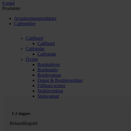
0
antal
Produkter
Avspärrningsprodukter
Cafémöbler
Cafébord
Cafébord
Caféstolar
Caféstolar
Övrigt
Bordsskivor
Bordsstativ
Bordsvagnar
Dukar & Bordsöverdrag
Fällbara scener
Stolsöverdrag
Stolsvagnar
1-2 dagars
Behandlingstid