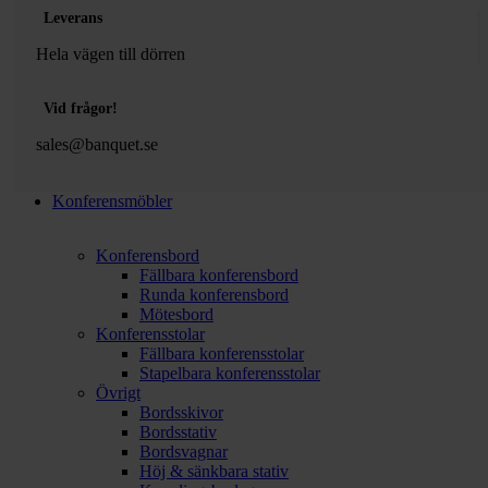
Leverans
Hela vägen till dörren
Vid frågor!
sales@banquet.se
Konferensmöbler
Konferensbord
Fällbara konferensbord
Runda konferensbord
Mötesbord
Konferensstolar
Fällbara konferensstolar
Stapelbara konferensstolar
Övrigt
Bordsskivor
Bordsstativ
Bordsvagnar
Höj & sänkbara stativ