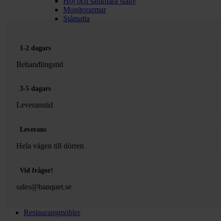
Höj och sänkbara stativ
Monitorarmar
Ståmatta
1-2 dagars
Behandlingstid
3-5 dagars
Leveranstid
Leverans
Hela vägen till dörren
Vid frågor!
sales@banquet.se
Restaurangmöbler