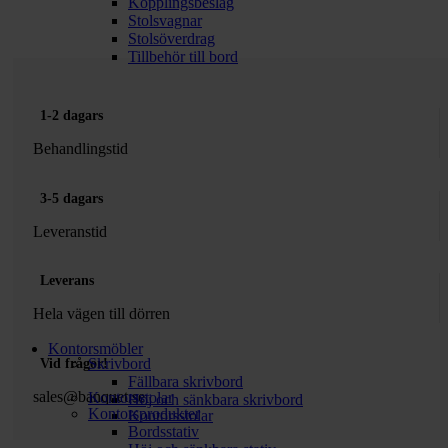
Kopplingsbeslag
Stolsvagnar
Stolsöverdrag
Tillbehör till bord
1-2 dagars
Behandlingstid
3-5 dagars
Leveranstid
Leverans
Hela vägen till dörren
Kontorsmöbler
Skrivbord
Vid frågor!
Fällbara skrivbord
sales@banquet.se
Kontorsstolar
Höj och sänkbara skrivbord
Kontorsprodukter
Kontorsstolar
Bordsstativ