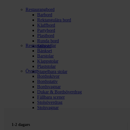
Restaurangbord
Barbord
Rektangulära bord
Klaffbord
Partybord
Plastbord
Runda bord
Restaurangstolar
Ståbord
Bänkset
Barstolar
Klappstolar
Plaststolar
Övrigt
Stapelbara stolar
Bordsskivor
Bordsstativ
Bordsvagnar
Dukar & Bordsöverdrag
Fällbara scener
Stolsöverdrag
Stolsvagnar
1-2 dagars