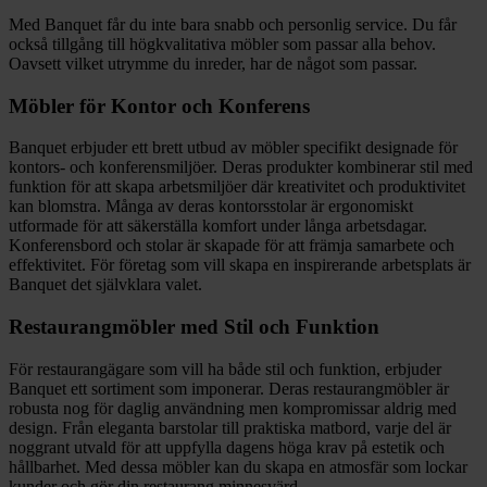
Med Banquet får du inte bara snabb och personlig service. Du får
också tillgång till högkvalitativa möbler som passar alla behov.
Oavsett vilket utrymme du inreder, har de något som passar.
Möbler för Kontor och Konferens
Banquet erbjuder ett brett utbud av möbler specifikt designade för
kontors- och konferensmiljöer. Deras produkter kombinerar stil med
funktion för att skapa arbetsmiljöer där kreativitet och produktivitet
kan blomstra. Många av deras kontorsstolar är ergonomiskt
utformade för att säkerställa komfort under långa arbetsdagar.
Konferensbord och stolar är skapade för att främja samarbete och
effektivitet. För företag som vill skapa en inspirerande arbetsplats är
Banquet det självklara valet.
Restaurangmöbler med Stil och Funktion
För restaurangägare som vill ha både stil och funktion, erbjuder
Banquet ett sortiment som imponerar. Deras restaurangmöbler är
robusta nog för daglig användning men kompromissar aldrig med
design. Från eleganta barstolar till praktiska matbord, varje del är
noggrant utvald för att uppfylla dagens höga krav på estetik och
hållbarhet. Med dessa möbler kan du skapa en atmosfär som lockar
kunder och gör din restaurang minnesvärd.