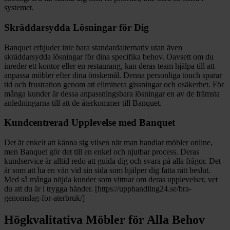
systemet.
Skräddarsydda Lösningar för Dig
Banquet erbjuder inte bara standardalternativ utan även
skräddarsydda lösningar för dina specifika behov. Oavsett om du
inreder ett kontor eller en restaurang, kan deras team hjälpa till att
anpassa möbler efter dina önskemål. Denna personliga touch sparar
tid och frustration genom att eliminera gissningar och osäkerhet. För
många kunder är dessa anpassningsbara lösningar en av de främsta
anledningarna till att de återkommer till Banquet.
Kundcentrerad Upplevelse med Banquet
Det är enkelt att känna sig vilsen när man handlar möbler online,
men Banquet gör det till en enkel och njutbar process. Deras
kundservice är alltid redo att guida dig och svara på alla frågor. Det
är som att ha en vän vid sin sida som hjälper dig fatta rätt beslut.
Med så många nöjda kunder som vittnar om deras upplevelser, vet
du att du är i trygga händer. [https://upphandling24.se/bra-
genomslag-for-aterbruk/]
Högkvalitativa Möbler för Alla Behov