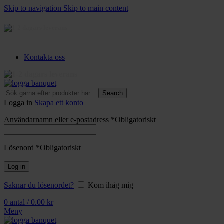
Skip to navigation
Skip to main content
3-5 dagars leverans
Kontakta oss
3-5 dagars leverans
Search
Logga in
Skapa ett konto
Användarnamn eller e-postadress
*
Obligatoriskt
Lösenord
*
Obligatoriskt
Log in
Saknar du lösenordet?
Kom ihåg mig
0
antal
/
0.00
kr
Meny