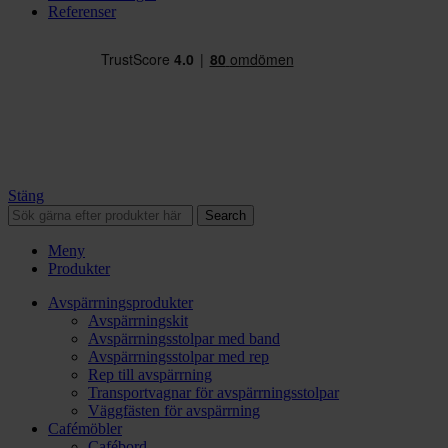
Referenser
Stäng
Search
Meny
Produkter
Avspärrningsprodukter
Avspärrningskit
Avspärrningsstolpar med band
Avspärrningsstolpar med rep
Rep till avspärrning
Transportvagnar för avspärrningsstolpar
Väggfästen för avspärrning
Cafémöbler
Cafébord