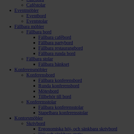
Caféstolar
Eventmöbler
Eventbord
Eventstolar
Fällbara möbler
Fällbara bord
Fällbara cafébord
Fällbara partybord
Fällbara restaurangbord
Fällbara runda bord
Fällbara stolar
Fällbara bänkset
Konferensmöbler
Konferensbord
Fällbara konferensbord
Runda konferensbord
Mötesbord
Tillbehör till bord
Konferensstolar
Fällbara konferensstolar
Stapelbara konferensstolar
Kontorsmöbler
Skrivbord
Ergonomiska höj- och sänkbara skrivbord