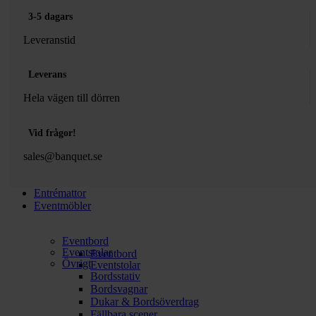
3-5 dagars
Leveranstid
Leverans
Hela vägen till dörren
Vid frågor!
sales@banquet.se
Entrémattor
Eventmöbler
Eventbord
Eventstolar
Eventbord
Övrigt
Eventstolar
Bordsstativ
Bordsvagnar
Dukar & Bordsöverdrag
Fällbara scener