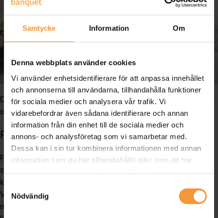
Samtycke
Information
Om
Denna webbplats använder cookies
Vi använder enhetsidentifierare för att anpassa innehållet
och annonserna till användarna, tillhandahålla funktioner
Design är mer än bara estetik; det är ett verktyg för att inspirera
för sociala medier och analysera vår trafik. Vi
och motivera. Skapandet av en inspirerande miljö börjar här.
vidarebefordrar även sådana identifierare och annan
information från din enhet till de sociala medier och
Färgschema och Estetik
annons- och analysföretag som vi samarbetar med.
Dessa kan i sin tur kombinera informationen med annan
Färger påverkar humör och produktivitet. Välj ett färgschema
information som du har tillhandahållit eller som de har
som inspirerar och energiserar. Ljusare toner kan öka
samlat in när du har använt deras tjänster.
kreativiteten, medan mörkare färger kan främja koncentration.
Samtyckesval
Var inte rädd för att blanda olika texturer och material för en
Nödvändig
rikare estetik. En väl genomtänkt design kan göra