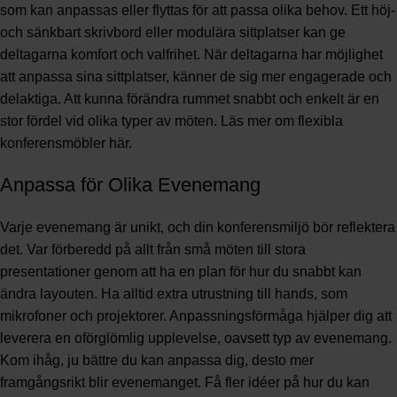
som kan anpassas eller flyttas för att passa olika behov. Ett höj-
och sänkbart skrivbord eller modulära sittplatser kan ge
deltagarna komfort och valfrihet. När deltagarna har möjlighet
att anpassa sina sittplatser, känner de sig mer engagerade och
delaktiga. Att kunna förändra rummet snabbt och enkelt är en
stor fördel vid olika typer av möten.
Läs mer om flexibla
konferensmöbler här
.
Anpassa för Olika Evenemang
Varje evenemang är unikt, och din konferensmiljö bör reflektera
det. Var förberedd på allt från små möten till stora
presentationer genom att ha en plan för hur du snabbt kan
ändra layouten. Ha alltid extra utrustning till hands, som
mikrofoner och projektorer. Anpassningsförmåga hjälper dig att
leverera en oförglömlig upplevelse, oavsett typ av evenemang.
Kom ihåg, ju bättre du kan anpassa dig, desto mer
framgångsrikt blir evenemanget.
Få fler idéer på hur du kan