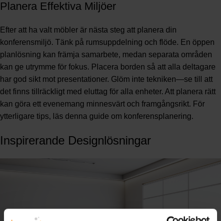
Planera Effektiva Miljöer
Efter att ha valt möbler är nästa steg att planera din
konferensmiljö. Tänk på rumsuppdelning och flöde. En öppen
planlösning kan främja samarbete, medan separata områden
kan ge utrymme för fokus. Placera borden så att alla deltagare
har god sikt mot presentationer. Glöm inte tekniken—se till att
det finns tillräckligt med eluttag för alla enheter. Att planera rätt
kan göra ett evenemang minnesvärt och framgångsrikt. För
ytterligare tips,
läs denna guide om konferensplanering
.
Inspirerande Designlösningar