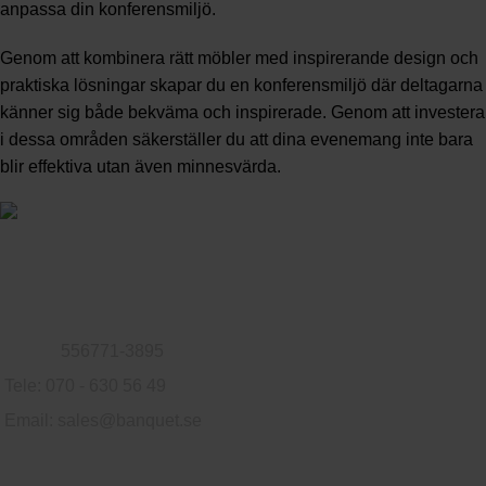
anpassa din konferensmiljö
.
Genom att kombinera rätt möbler med inspirerande design och
praktiska lösningar skapar du en konferensmiljö där deltagarna
känner sig både bekväma och inspirerade. Genom att investera
i dessa områden säkerställer du att dina evenemang inte bara
blir effektiva utan även minnesvärda.
Familjeföretag som säljer möbler till privatpersoner och företag.
Logvägen 79, 302 76 Halmstad, Sverige
Org.nr:
556771-3895
Tele: 070 - 630 56 49
Email:
sales@banquet.se
Användbara länkar