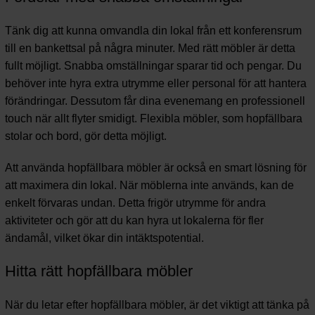
Tänk dig att kunna omvandla din lokal från ett konferensrum
till en bankettsal på några minuter. Med rätt möbler är detta
fullt möjligt. Snabba omställningar sparar tid och pengar. Du
behöver inte hyra extra utrymme eller personal för att hantera
förändringar. Dessutom får dina evenemang en professionell
touch när allt flyter smidigt. Flexibla möbler, som hopfällbara
stolar och bord, gör detta möjligt.
Att använda hopfällbara möbler är också en smart lösning för
att maximera din lokal. När möblerna inte används, kan de
enkelt förvaras undan. Detta frigör utrymme för andra
aktiviteter och gör att du kan hyra ut lokalerna för fler
ändamål, vilket ökar din intäktspotential.
Hitta rätt hopfällbara möbler
När du letar efter hopfällbara möbler, är det viktigt att tänka på