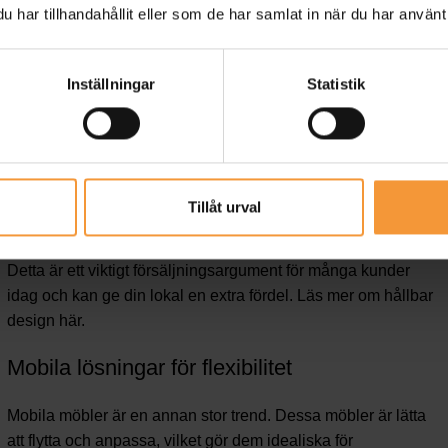
har tillhandahållit eller som de har samlat in när du har använt 
Skandinavisk design handlar om rena linjer, ljusa färger och
naturliga material. Denna stil är både tidlös och modern,
vilket gör den perfekt för eventlokaler. Skandinavisk design
Inställningar
Statistik
skapar en känsla av lugn och harmoni, vilket är idealiskt för
att sätta stämningen på ett evenemang. Möbler i denna stil är
ofta modulära och enkla att anpassa, vilket gör dem perfekta
för flexibla utrymmen.
Tillåt urval
Denna designfilosofi handlar också om hållbarhet, vilket
innebär att möblerna är tillverkade av miljövänliga material.
Detta är ett viktigt försäljningsargument för många kunder
idag och kan ge din lokal en extra fördel. Läs mer om hållbar
design
här
.
Mobila lösningar för flexibilitet
Mobila möbler är en annan stor trend. Dessa möbler är lätta
att flytta och anpassa, vilket gör dem idealiska för