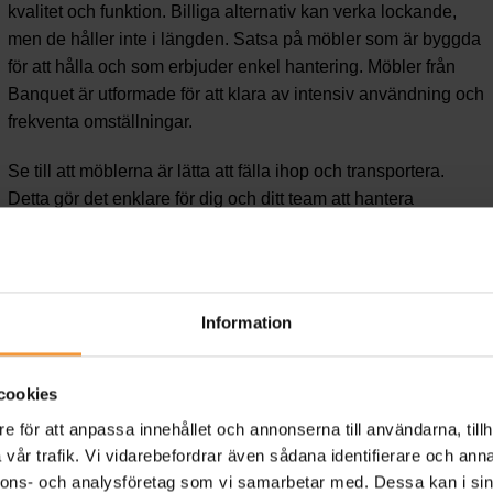
kvalitet och funktion. Billiga alternativ kan verka lockande,
men de håller inte i längden. Satsa på möbler som är byggda
för att hålla och som erbjuder enkel hantering. Möbler från
Banquet är utformade för att klara av intensiv användning och
frekventa omställningar.
Se till att möblerna är lätta att fälla ihop och transportera.
Detta gör det enklare för dig och ditt team att hantera
omställningar snabbt och effektivt. På så sätt kan du fokusera
mer på ditt evenemang och mindre på logistiken.
Trender 2023 inom möbeldesign
Information
Designtrender förändras ständigt, och 2023 är inget
undantag. I år ser vi en stark återgång till enkelhet och
cookies
funktionalitet.
e för att anpassa innehållet och annonserna till användarna, tillh
vår trafik. Vi vidarebefordrar även sådana identifierare och anna
Skandinavisk design i fokus
nnons- och analysföretag som vi samarbetar med. Dessa kan i sin