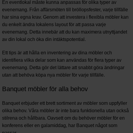
En eventlokal måste kunna anpassas för olika typer av
evenemang. Från affärsmöten till bröllopsfester, varje tillfälle
har sina egna krav. Genom att investera i flexibla möbler kan
du enkelt ändra lokalens layout för att passa varje
evenemang. Detta innebär att du kan maximera utnyttjandet
av din lokal och öka din intäktspotential.
Ett tips är att hålla en inventering av dina möbler och
identifiera vilka delar som kan användas för flera typer av
evenemang. Detta gör det lättare att snabbt göra ändringar
utan att behöva köpa nya möbler för varje tillfälle.
Banquet möbler för alla behov
Banquet erbjuder ett brett sortiment av möbler som uppfyller
olika behov. Våra möbler är inte bara funktionella utan också
stilrena och hållbara. Oavsett om du behöver möbler för en
konferens eller en galamiddag, har Banquet något som
passar.