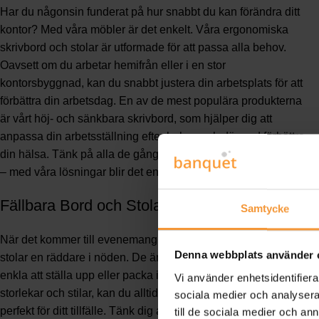
Har du någonsin funderat på hur snabbt du kan förändra ditt
kontor? Med våra möbler är det enkelt. Våra ergonomiska
skrivbord och stolar är utformade för att passa alla behov.
Oavsett om du arbetar hemifrån eller i en stor
kontorsbyggnad, kan du snabbt justera din arbetsplats för att
förbättra din arbetsdag. En av de mest populära produkterna
är vårt höj- och sänkbara skrivbord, som hjälper dig att
anpassa din arbetsställning efter behov och därmed förbättra
din hälsa. Tänk på alla de gånger du behövt flytta om möbler
– med våra lösningar blir det en lek!
Fällbara Bord och Stolar
Samtycke
När det kommer till evenemang, är våra fällbara bord och
Denna webbplats använder 
stolar en räddare i nöden. De är lätta att bära, robusta och
enkla att ställa upp eller packa ihop. Med ett brett utbud av
Vi använder enhetsidentifierar
storlekar och stilar, kan du alltid hitta något som passar
sociala medier och analysera 
perfekt för ditt tillfälle. Tänk dig att snabbt kunna förvandla en
till de sociala medier och a