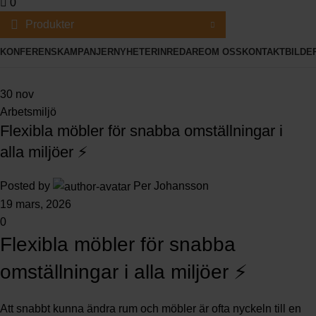
0
Produkter
KONFERENS
KAMPANJER
NYHETER
INREDARE
OM OSS
KONTAKT
BILDE
30
nov
Arbetsmiljö
Flexibla möbler för snabba omställningar i
alla miljöer ⚡
Posted by
Per Johansson
19 mars, 2026
0
Flexibla möbler för snabba
omställningar i alla miljöer ⚡
Att snabbt kunna ändra rum och möbler är ofta nyckeln till en