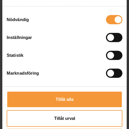
samlat in när du har använt deras tjänster.
Samtyckesval
Nödvändig
Inställningar
Statistik
Marknadsföring
Att välja lokalt producerade möbler är ett steg
Tillåt alla
mot en mer hållbar framtid för din verksamhet.
Men vad innebär det egentligen för dig? Låt oss
Tillåt urval
utforska två av de mest betydande fördelarna.