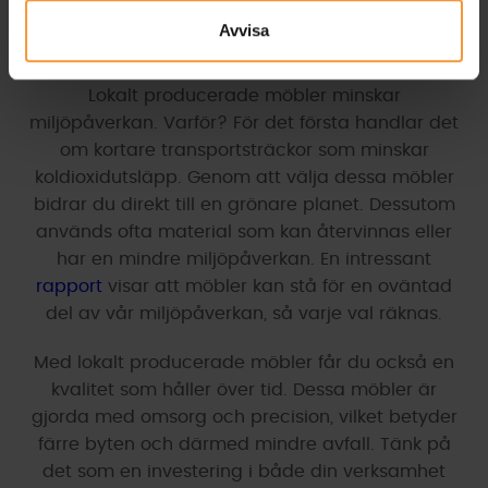
Miljövänliga Möbler för Din
Avvisa
Verksamhet
Lokalt producerade möbler minskar
miljöpåverkan. Varför? För det första handlar det
om kortare transportsträckor som minskar
koldioxidutsläpp. Genom att välja dessa möbler
bidrar du direkt till en grönare planet. Dessutom
används ofta material som kan återvinnas eller
har en mindre miljöpåverkan. En intressant
rapport
visar att möbler kan stå för en oväntad
del av vår miljöpåverkan, så varje val räknas.
Med lokalt producerade möbler får du också en
kvalitet som håller över tid. Dessa möbler är
gjorda med omsorg och precision, vilket betyder
färre byten och därmed mindre avfall. Tänk på
det som en investering i både din verksamhet