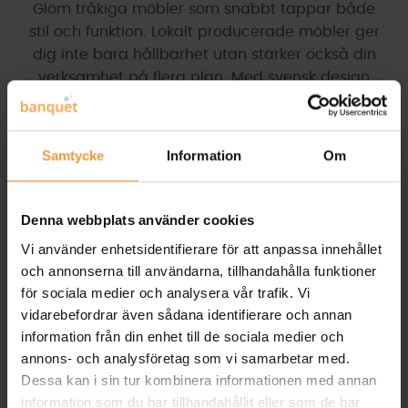
Glöm tråkiga möbler som snabbt tappar både
stil och funktion. Lokalt producerade möbler ger
dig inte bara hållbarhet utan stärker också din
verksamhet på flera plan. Med svensk design
som sätter miljövänliga möbler i fokus får du
professionella möbler som håller länge och gör
skillnad. Läs vidare för att se hur just dina val kan
Samtycke
Information
Om
skapa en grönare och smartare arbetsmiljö! 🌿✨
För mer information om miljöpåverkan av möbler,
besök
denna rapport
.
Denna webbplats använder cookies
Vi använder enhetsidentifierare för att anpassa innehållet
Fördelar med Lokalt
och annonserna till användarna, tillhandahålla funktioner
Producerade Möbler
för sociala medier och analysera vår trafik. Vi
vidarebefordrar även sådana identifierare och annan
information från din enhet till de sociala medier och
annons- och analysföretag som vi samarbetar med.
Dessa kan i sin tur kombinera informationen med annan
information som du har tillhandahållit eller som de har