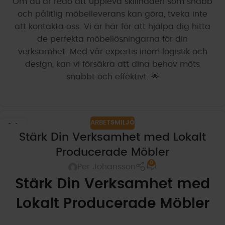
Om du är redo att uppleva skillnaden som snabb
och pålitlig möbelleverans kan göra, tveka inte
att kontakta oss. Vi är här för att hjälpa dig hitta
de perfekta möbellösningarna för din
verksamhet. Med vår expertis inom logistik och
design, kan vi försäkra att dina behov möts
snabbt och effektivt. 🌟
ARBETSMILJÖ
14
Stärk Din Verksamhet med Lokalt
DEC
Producerade Möbler
0
Per Johansson
Stärk Din Verksamhet med
Lokalt Producerade Möbler