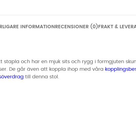
RLIGARE INFORMATION
RECENSIONER (0)
FRAKT & LEVER
tt stapla och har en mjuk sits och rygg i formgjuten skum,
enser. De går även att koppla ihop med våra
kopplingsbe
lsöverdrag
till denna stol.