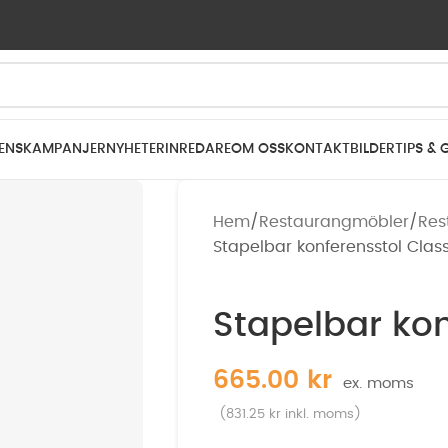
ENS
KAMPANJER
NYHETER
INREDARE
OM OSS
KONTAKT
BILDER
TIPS & 
Hem
Restaurangmöbler
Res
Stapelbar konferensstol Clas
Stapelbar kon
665.00
kr
(
831.25
kr
inkl. moms)