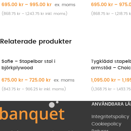
695.00
kr
–
995.00
kr
695.00
kr
–
975.
(
868.75
kr
–
1,243.75
kr
inkl. moms)
(
868.75
kr
–
1,218.75
k
Relaterade produkter
Sofie – Stapelbar stol i
Tygklädd stapel
björkplywood
armstöd – Choi
675.00
kr
–
725.00
kr
1,095.00
kr
–
1,1
(
843.75
kr
–
906.25
kr
inkl. moms)
(
1,368.75
kr
–
1,493.7
ANVÄNDBARA LÄ
Integritetspolicy
Cookiepolicy