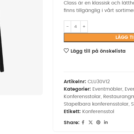
Class är en klassisk och lätth
finns tillgänglig i vårt sortime
LÄGG T
Lägg till på önskelista
Artikelnr:
CLU30V12
Kategorier:
Eventmöbler
,
Eve
Konferensstolar
,
Restaurang
Stapelbara konferensstolar
,
S
Etikett:
Konferensstol
Share: