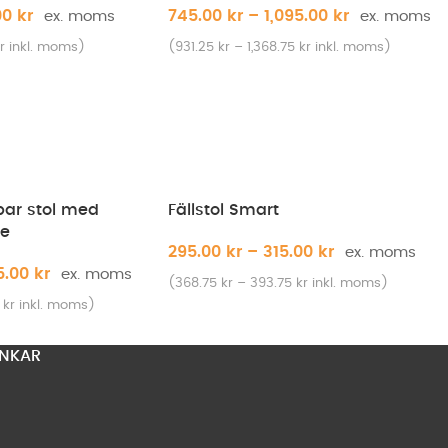
00
kr
745.00
kr
–
1,095.00
kr
r
inkl. moms)
(
931.25
kr
–
1,368.75
kr
inkl. moms)
bar stol med
Fällstol Smart
ce
295.00
kr
–
315.00
kr
95.00
kr
(
368.75
kr
–
393.75
kr
inkl. moms)
5
kr
inkl. moms)
NKAR