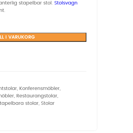
anterlig stapelbar stol.
Stolsvagn
nt.
ILL I VARUKORG
ntstolar
,
Konferensmöbler
,
möbler
,
Restaurangstolar
,
tapelbara stolar
,
Stolar