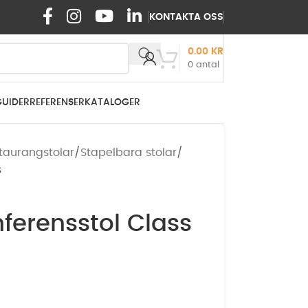
KONTAKTA OSS
0.00
KR
0
antal
GUIDER
REFERENSER
KATALOGER
taurangstolar
Stapelbara stolar
s
ferensstol Class