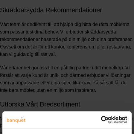
Skräddarsydda Rekommendationer
Vårt team är dedikerat till att hjälpa dig hitta de rätta möblerna
som passar just dina behov. Vi erbjuder skräddarsydda
rekommendationer baserade på din miljö och dina preferenser.
Oavsett om det är för ett kontor, konferensrum eller restaurang,
kan vi guida dig till rätt val.
Vår erfarenhet gör oss till en pålitlig partner i ditt möbelköp. Vi
förstår att varje kund är unik, och därmed erbjuder vi lösningar
som är anpassade efter dina specifika krav. På så sätt får du
inte bara möbler, utan en miljö som inspirerar.
Utforska Vårt Bredsortiment
Vårt breda sortiment gör att du alltid kan hitta något som passar.
Från kontorsmöbler till restauranglösningar, vi har något för
alla. Med snabba leveranser ser vi till att du får dina möbler när