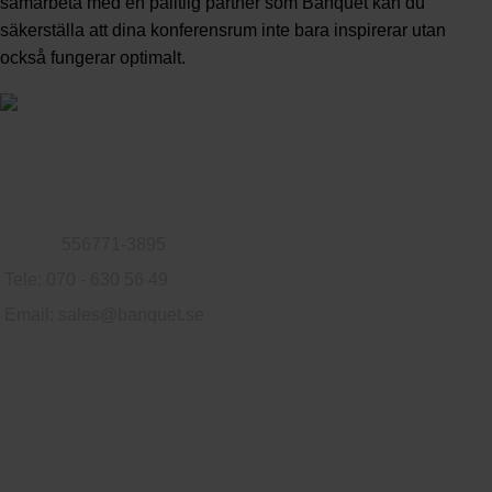
samarbeta med en pålitlig partner som Banquet kan du
säkerställa att dina konferensrum inte bara inspirerar utan
också fungerar optimalt.
Familjeföretag som säljer möbler till privatpersoner och företag.
Logvägen 79, 302 76 Halmstad, Sverige
Org.nr:
556771-3895
Tele: 070 - 630 56 49
Email:
sales@banquet.se
Användbara länkar
Integritetspolicy
Cookiepolicy
Returer