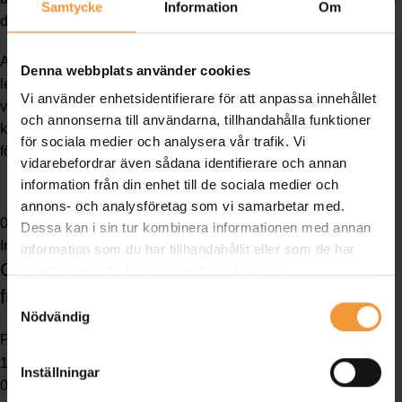
Samtycke
Information
Om
du behöver dem.
Att vänta kan kännas frustrerande, men med vår effektiva
Denna webbplats använder cookies
leverans får du precis vad du behöver i rätt tid. Tänk på det,
Vi använder enhetsidentifierare för att anpassa innehållet
varje dag du väntar är en dag utan förbättrade arbets- eller
och annonserna till användarna, tillhandahålla funktioner
kundmiljöer. Utforska våra produkter idag och se hur vi kan
för sociala medier och analysera vår trafik. Vi
förvandla din arbetsplats eller restaurangmiljö. 😊
vidarebefordrar även sådana identifierare och annan
information från din enhet till de sociala medier och
annons- och analysföretag som vi samarbetar med.
02
dec
Dessa kan i sin tur kombinera informationen med annan
Inspiration
information som du har tillhandahållit eller som de har
Guide: Så skapar du en inspirerande och
samlat in när du har använt deras tjänster.
funktionell konferensmiljö med rätt möbler
Samtyckesval
Nödvändig
Posted by
Per Johansson
19 mars, 2026
Inställningar
0