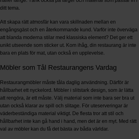
håller länge. Tänk också på färger och material som passar in i
ditt tema.
Att skapa rätt atmosfär kan vara skillnaden mellan en
engångsgäst och en återkommande kund. Varför inte överväga
att blanda moderna stilar med klassiska element? Det ger ett
unikt utseende som sticker ut. Kom ihåg, din restaurang är inte
bara en plats för mat, utan också en upplevelse.
Möbler som Tål Restaurangens Vardag
Restaurangmöbler måste tåla daglig användning. Därför är
hållbarhet ett nyckelord. Möbler i slitstark design, som är lätta
att rengöra, är ett måste. Välj material som inte bara ser bra ut
utan också klarar av spill och slitage. För uteserveringar är
väderbeständiga material viktigt. De flesta tror att stil och
hållbarhet inte kan gå hand i hand, men det är en myt. Med rätt
val av möbler kan du få det bästa av båda världar.