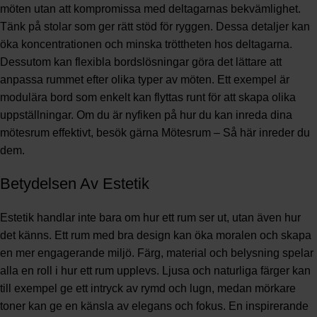
möten utan att kompromissa med deltagarnas bekvämlighet.
Tänk på stolar som ger rätt stöd för ryggen. Dessa detaljer kan
öka koncentrationen och minska tröttheten hos deltagarna.
Dessutom kan flexibla bordslösningar göra det lättare att
anpassa rummet efter olika typer av möten. Ett exempel är
modulära bord som enkelt kan flyttas runt för att skapa olika
uppställningar. Om du är nyfiken på hur du kan inreda dina
mötesrum effektivt, besök gärna
Mötesrum – Så här inreder du
dem
.
Betydelsen Av Estetik
Estetik handlar inte bara om hur ett rum ser ut, utan även hur
det känns. Ett rum med bra design kan öka moralen och skapa
en mer engagerande miljö. Färg, material och belysning spelar
alla en roll i hur ett rum upplevs. Ljusa och naturliga färger kan
till exempel ge ett intryck av rymd och lugn, medan mörkare
toner kan ge en känsla av elegans och fokus. En inspirerande