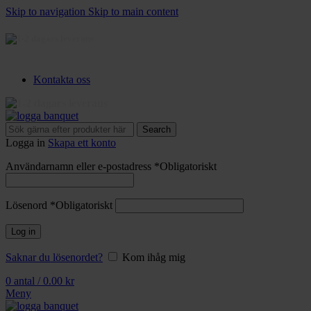
Skip to navigation
Skip to main content
3-5 dagars leverans
Kontakta oss
3-5 dagars leverans
Search
Logga in
Skapa ett konto
Användarnamn eller e-postadress
*
Obligatoriskt
Lösenord
*
Obligatoriskt
Log in
Saknar du lösenordet?
Kom ihåg mig
0
antal
/
0.00
kr
Meny