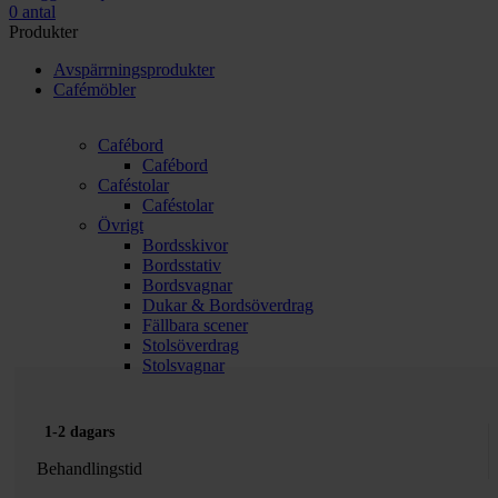
0
antal
Produkter
Avspärrningsprodukter
Cafémöbler
Cafébord
Cafébord
Caféstolar
Caféstolar
Övrigt
Bordsskivor
Bordsstativ
Bordsvagnar
Dukar & Bordsöverdrag
Fällbara scener
Stolsöverdrag
Stolsvagnar
1-2 dagars
Behandlingstid