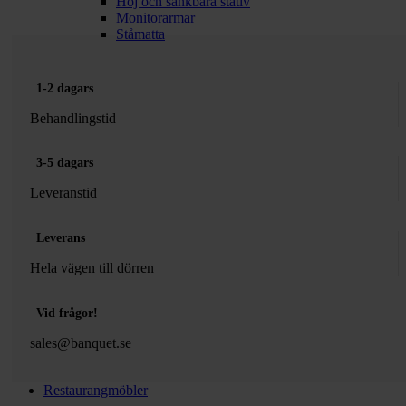
Höj och sänkbara stativ
Monitorarmar
Ståmatta
1-2 dagars
Behandlingstid
3-5 dagars
Leveranstid
Leverans
Hela vägen till dörren
Vid frågor!
sales@banquet.se
Restaurangmöbler