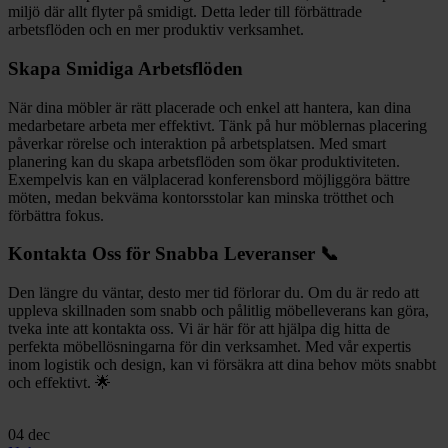
miljö där allt flyter på smidigt. Detta leder till förbättrade
arbetsflöden och en mer produktiv verksamhet.
Skapa Smidiga Arbetsflöden
När dina möbler är rätt placerade och enkel att hantera, kan dina
medarbetare arbeta mer effektivt. Tänk på hur möblernas placering
påverkar rörelse och interaktion på arbetsplatsen. Med smart
planering kan du skapa arbetsflöden som ökar produktiviteten.
Exempelvis kan en välplacerad konferensbord möjliggöra bättre
möten, medan bekväma kontorsstolar kan minska trötthet och
förbättra fokus.
Kontakta Oss för Snabba Leveranser 📞
Den längre du väntar, desto mer tid förlorar du. Om du är redo att
uppleva skillnaden som snabb och pålitlig möbelleverans kan göra,
tveka inte att kontakta oss. Vi är här för att hjälpa dig hitta de
perfekta möbellösningarna för din verksamhet. Med vår expertis
inom logistik och design, kan vi försäkra att dina behov möts snabbt
och effektivt. 🌟
04
dec