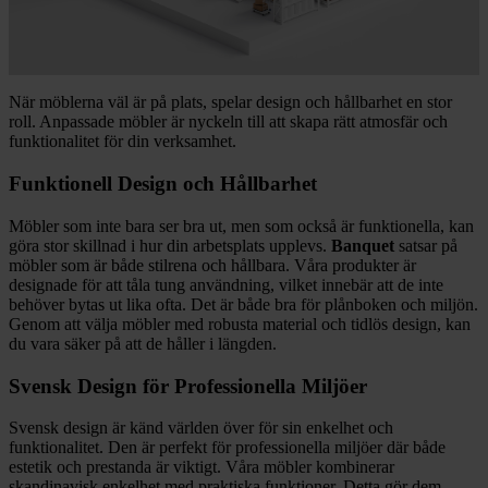
När möblerna väl är på plats, spelar design och hållbarhet en stor
roll. Anpassade möbler är nyckeln till att skapa rätt atmosfär och
funktionalitet för din verksamhet.
Funktionell Design och Hållbarhet
Möbler som inte bara ser bra ut, men som också är funktionella, kan
göra stor skillnad i hur din arbetsplats upplevs.
Banquet
satsar på
möbler som är både stilrena och hållbara. Våra produkter är
designade för att tåla tung användning, vilket innebär att de inte
behöver bytas ut lika ofta. Det är både bra för plånboken och miljön.
Genom att välja möbler med robusta material och tidlös design, kan
du vara säker på att de håller i längden.
Svensk Design för Professionella Miljöer
Svensk design är känd världen över för sin enkelhet och
funktionalitet. Den är perfekt för professionella miljöer där både
estetik och prestanda är viktigt. Våra möbler kombinerar
skandinavisk enkelhet med praktiska funktioner. Detta gör dem