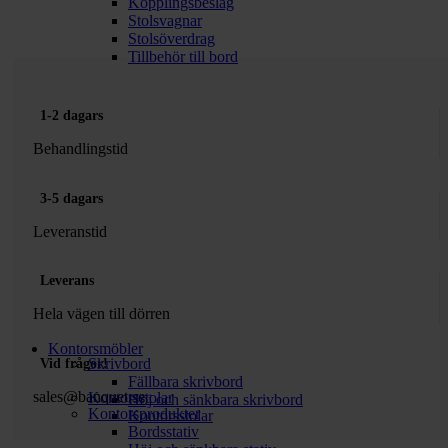
Kopplingsbeslag
Stolsvagnar
Stolsöverdrag
Tillbehör till bord
1-2 dagars
Behandlingstid
3-5 dagars
Leveranstid
Leverans
Hela vägen till dörren
Kontorsmöbler
Skrivbord
Vid frågor!
Fällbara skrivbord
sales@banquet.se
Kontorsstolar
Höj och sänkbara skrivbord
Kontorsprodukter
Kontorsstolar
Bordsstativ