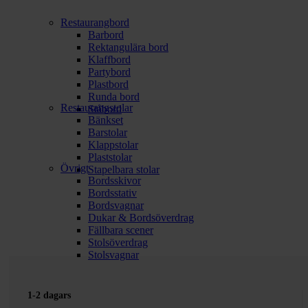
Restaurangbord
Barbord
Rektangulära bord
Klaffbord
Partybord
Plastbord
Runda bord
Restaurangstolar
Ståbord
Bänkset
Barstolar
Klappstolar
Plaststolar
Övrigt
Stapelbara stolar
Bordsskivor
Bordsstativ
Bordsvagnar
Dukar & Bordsöverdrag
Fällbara scener
Stolsöverdrag
Stolsvagnar
1-2 dagars