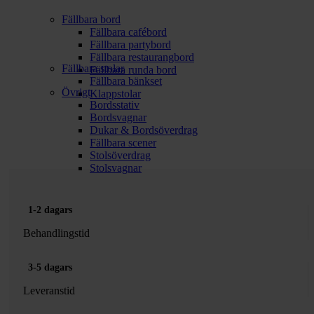
Fällbara bord
Fällbara cafébord
Fällbara partybord
Fällbara restaurangbord
Fällbara stolar
Fällbara runda bord
Fällbara bänkset
Övrigt
Klappstolar
Bordsstativ
Bordsvagnar
Dukar & Bordsöverdrag
Fällbara scener
Stolsöverdrag
Stolsvagnar
1-2 dagars
Behandlingstid
3-5 dagars
Leveranstid