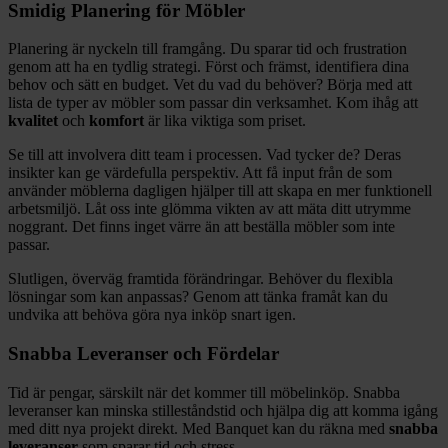
Smidig Planering för Möbler
Planering är nyckeln till framgång. Du sparar tid och frustration
genom att ha en tydlig strategi. Först och främst, identifiera dina
behov och sätt en budget. Vet du vad du behöver? Börja med att
lista de typer av möbler som passar din verksamhet. Kom ihåg att
kvalitet
och
komfort
är lika viktiga som priset.
Se till att involvera ditt team i processen. Vad tycker de? Deras
insikter kan ge värdefulla perspektiv. Att få input från de som
använder möblerna dagligen hjälper till att skapa en mer funktionell
arbetsmiljö. Låt oss inte glömma vikten av att mäta ditt utrymme
noggrant. Det finns inget värre än att beställa möbler som inte
passar.
Slutligen, överväg framtida förändringar. Behöver du flexibla
lösningar som kan anpassas? Genom att tänka framåt kan du
undvika att behöva göra nya inköp snart igen.
Snabba Leveranser och Fördelar
Tid är pengar, särskilt när det kommer till möbelinköp. Snabba
leveranser kan minska stilleståndstid och hjälpa dig att komma igång
med ditt nya projekt direkt. Med Banquet kan du räkna med
snabba
leveranser
som sparar tid och stress.