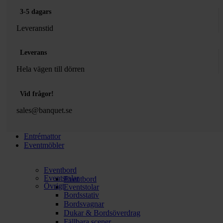
3-5 dagars
Leveranstid
Leverans
Hela vägen till dörren
Vid frågor!
sales@banquet.se
Entrémattor
Eventmöbler
Eventbord
Eventstolar
Eventbord
Övrigt
Eventstolar
Bordsstativ
Bordsvagnar
Dukar & Bordsöverdrag
Fällbara scener