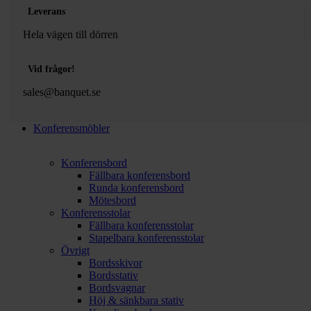
Leverans
Hela vägen till dörren
Vid frågor!
sales@banquet.se
Konferensmöbler
Konferensbord
Fällbara konferensbord
Runda konferensbord
Mötesbord
Konferensstolar
Fällbara konferensstolar
Stapelbara konferensstolar
Övrigt
Bordsskivor
Bordsstativ
Bordsvagnar
Höj & sänkbara stativ