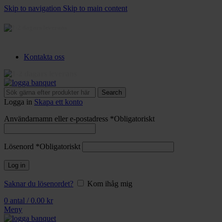
Skip to navigation
Skip to main content
3-5 dagars leverans
Kontakta oss
3-5 dagars leverans
Search
Logga in
Skapa ett konto
Användarnamn eller e-postadress
*
Obligatoriskt
Lösenord
*
Obligatoriskt
Log in
Saknar du lösenordet?
Kom ihåg mig
0
antal
/
0.00
kr
Meny