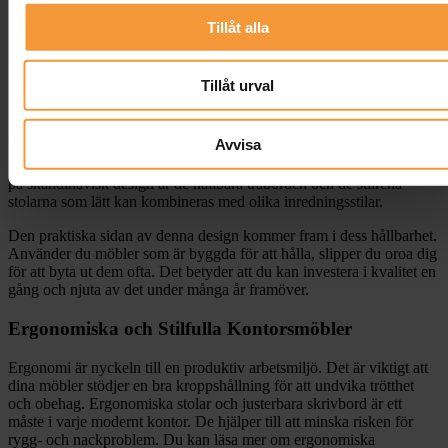
produktiviteten?
Tillåt alla
Skandinavisk Design och Funktionalitet
Tillåt urval
Skandinavisk design är känd för sin enkelhet och funktionalitet. Den
handlar inte bara om estetik utan även om att erbjuda praktiska
lösningar. När du väljer skandinaviska möbler får du en perfekt
Avvisa
balans mellan form och funktion. En minimalistisk stil med rena
linjer kan faktiskt hjälpa till att hålla fokus på arbetet. Några exempel
på skandinavisk design är de hållbara träborden och de stilrena
stolarna som lätt kan kombineras med olika inredningsstilar.
Den praktiska sidan av denna design kommer fram i dess hållbarhet.
Använder du möbler som är byggda för att hålla, slipper du oroa dig
för att byta ut dem ofta. Det betyder att du kan investera i kvalitet en
gång och njuta av det under många år framöver.
Ergonomiska och Stilfulla Kontorsmöbler
Ergonomi är nyckeln till en produktiv arbetsmiljö. Det är viktigt att
dina möbler stödjer en bra kroppshållning för att undvika trötthet
och obehag. Ergonomiska stolar och justerbara skrivbord är ett
måste i varje modernt kontor. De hjälper till att minska risken för
rygg- och nackproblem. Du kan läsa mer om ergonomiska