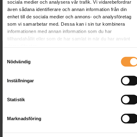
som både lockar kreativitet och stödjer fokus. I den här guiden visar
sociala medier och analysera vår trafik. Vi vidarebefordrar
vi hur funktionell inredning från Banquet gör skillnad i ditt kontor –
även sådana identifierare och annan information från din
vare sig det är hemma eller på jobbet. Utforska våra hållbara och
enhet till de sociala medier och annons- och analysföretag
flexibla möbellösningar för ditt nästa projekt på
Banquet.se
! ✨
som vi samarbetar med. Dessa kan i sin tur kombinera
Skapa Inspirerande Arbetsmiljöer
informationen med annan information som du har
tillhandahållit eller som de har samlat in när du har använt
deras tjänster.
Samtyckesval
Nödvändig
Inställningar
Statistik
Marknadsföring
Att skapa en inspirerande arbetsmiljö börjar med att välja rätt
möbler. Så hur väljer du möbler som både inspirerar och ökar