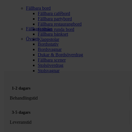
Fällbara bord
Fällbara cafébord
Fällbara partybord
Fällbara restaurangbord
Fällbara stolar
Fällbara runda bord
Fällbara bänkset
Övrigt
Klappstolar
Bordsstativ
Bordsvagnar
Dukar & Bordsöverdrag
Fällbara scener
Stolsöverdrag
Stolsvagnar
1-2 dagars
Behandlingstid
3-5 dagars
Leveranstid