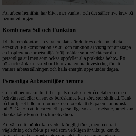
Att arbeta hemifrån har blivit mer vanligt, och det ställer nya krav på
heminredningen.
Kombinera Stil och Funktion
Ditt hemmakontor ska vara en plats där du trivs och kan arbeta
effektivt. En kombination av stil och funktion är viktig för att skapa
en inspirerande arbetsmiljö. Välj möbler som reflekterar din
personliga stil men som också uppfyller alla praktiska behov. Ett
höj- och sänkbart skrivbord kan vara en bra investering för att
variera arbetsställningen och hålla energin uppe under dagen.
Personliga Arbetsmiljöer hemma
Gör ditt hemmakontor till en plats du älskar. Små detaljer som en
bekväm stol eller en snygg bordslampa kan göra stor skillnad. Tänk
på hur ljuset faller in i rummet och försök att skapa en harmonisk
miljö. Genom att integrera din personliga smak i arbetsutrymmet kan
du öka både komfort och motivation.
Att välja rätt möbler kan verka krångligt först, men med rätt
vägledning och fokus på vad som verkligen är viktigt, kan du
förvandla vilken arbetsplats som helst till en inspirerande och