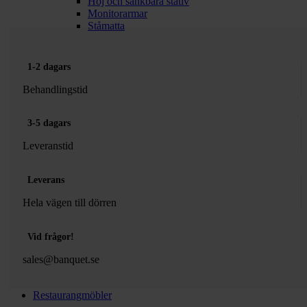
Höj och sänkbara stativ
Monitorarmar
Ståmatta
1-2 dagars
Behandlingstid
3-5 dagars
Leveranstid
Leverans
Hela vägen till dörren
Vid frågor!
sales@banquet.se
Restaurangmöbler