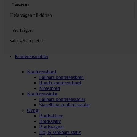
Leverans
Hela vägen till dörren
Vid frågor!
sales@banquet.se
Konferensmöbler
Konferensbord
Fällbara konferensbord
Runda konferensbord
Mötesbord
Konferensstolar
Fällbara konferensstolar
Stapelbara konferensstolar
Övrigt
Bordsskivor
Bordsstativ
Bordsvagnar
Höj & sänkbara stativ