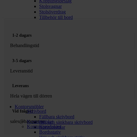
Kopplingsbeslag
Stolsvagnar
Stolsöverdrag
Tillbehör till bord
1-2 dagars
Behandlingstid
3-5 dagars
Leveranstid
Leverans
Hela vägen till dörren
Kontorsmöbler
Skrivbord
Vid frågor!
Fällbara skrivbord
sales@banquet.se
Kontorsstolar
Höj och sänkbara skrivbord
Kontorsprodukter
Kontorsstolar
Bordsstativ