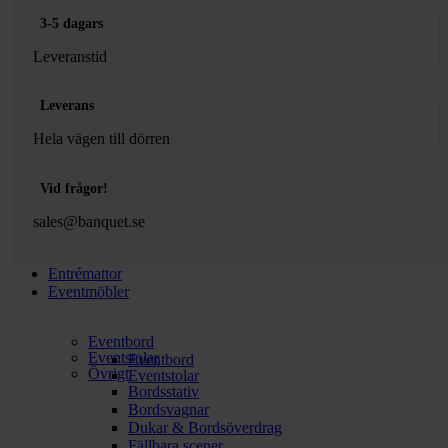
3-5 dagars
Leveranstid
Leverans
Hela vägen till dörren
Vid frågor!
sales@banquet.se
Entrémattor
Eventmöbler
Eventbord
Eventstolar
Eventbord
Övrigt
Eventstolar
Bordsstativ
Bordsvagnar
Dukar & Bordsöverdrag
Fällbara scener