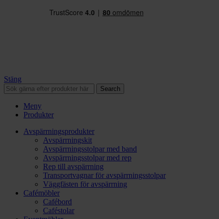
Stäng
Search
Meny
Produkter
Avspärrningsprodukter
Avspärrningskit
Avspärrningsstolpar med band
Avspärrningsstolpar med rep
Rep till avspärrning
Transportvagnar för avspärrningsstolpar
Väggfästen för avspärrning
Cafémöbler
Cafébord
Caféstolar