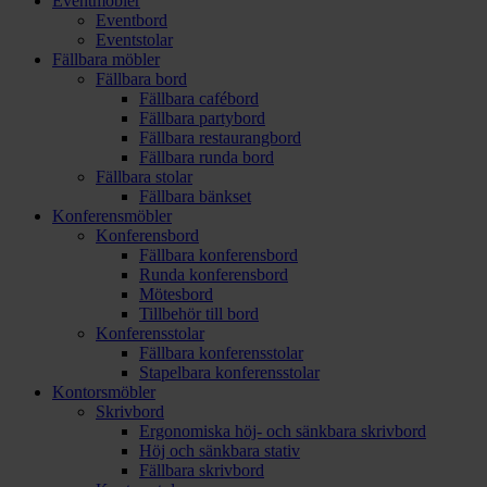
Eventmöbler
Eventbord
Eventstolar
Fällbara möbler
Fällbara bord
Fällbara cafébord
Fällbara partybord
Fällbara restaurangbord
Fällbara runda bord
Fällbara stolar
Fällbara bänkset
Konferensmöbler
Konferensbord
Fällbara konferensbord
Runda konferensbord
Mötesbord
Tillbehör till bord
Konferensstolar
Fällbara konferensstolar
Stapelbara konferensstolar
Kontorsmöbler
Skrivbord
Ergonomiska höj- och sänkbara skrivbord
Höj och sänkbara stativ
Fällbara skrivbord