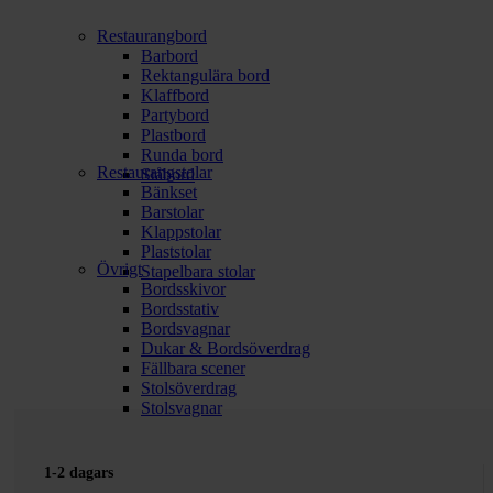
Restaurangbord
Barbord
Rektangulära bord
Klaffbord
Partybord
Plastbord
Runda bord
Restaurangstolar
Ståbord
Bänkset
Barstolar
Klappstolar
Plaststolar
Övrigt
Stapelbara stolar
Bordsskivor
Bordsstativ
Bordsvagnar
Dukar & Bordsöverdrag
Fällbara scener
Stolsöverdrag
Stolsvagnar
1-2 dagars