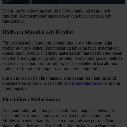
Det är inte bara hemma som du behöver tänka på design och
funktion. Kontorsmöbler måste också vara både estetiska och
funktionella.
Hållbara Material och Kvalitet
För att säkerställa långvarig användning är det viktigt att välja
möbler av hög kvalitet. Det innebär att tänka på både material och
konstruktion. Möbler i hållbara material som massivt trä eller metall
kan hantera dagligt slitage utan problem. Användningen av hållbara
material är inte bara bra för miljön; det säkerställer också att dina
möbler ser bra ut och fungerar väl under en längre tid.
Om du är osäker på vilka material som passar bäst, kan du alltid
konsultera en expert eller ta en titt på
Cirkularinterior.se
för smarta
inredningstips.
Flexibilitet i Möbeldesign
En annan faktor att tänka på är flexibilitet. I dagens arbetsmiljö
måste möbler kunna anpassas efter olika behov och ändamål.
Möbler som enkelt kan flyttas och omorganiseras gör det lättare att
skapa olika arbetszoner. Ett flexibelt kontorslandskap skapar en