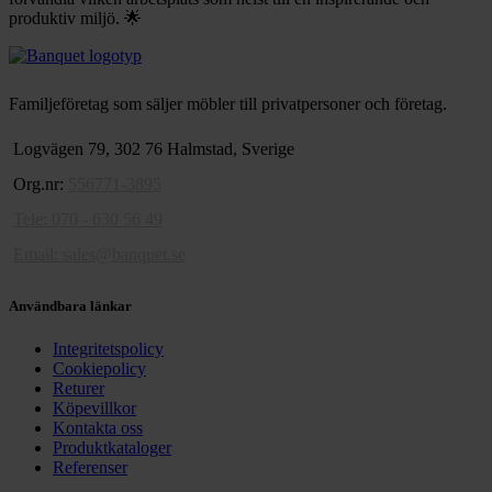
produktiv miljö. 🌟
Familjeföretag som säljer möbler till privatpersoner och företag.
Logvägen 79, 302 76 Halmstad, Sverige
Org.nr:
556771-3895
Tele: 070 - 630 56 49
Email:
sales@banquet.se
Användbara länkar
Integritetspolicy
Cookiepolicy
Returer
Köpevillkor
Kontakta oss
Produktkataloger
Referenser