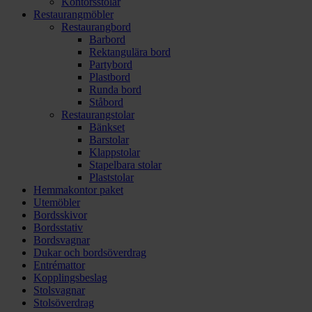
Kontorsstolar
Restaurangmöbler
Restaurangbord
Barbord
Rektangulära bord
Partybord
Plastbord
Runda bord
Ståbord
Restaurangstolar
Bänkset
Barstolar
Klappstolar
Stapelbara stolar
Plaststolar
Hemmakontor paket
Utemöbler
Bordsskivor
Bordsstativ
Bordsvagnar
Dukar och bordsöverdrag
Entrémattor
Kopplingsbeslag
Stolsvagnar
Stolsöverdrag