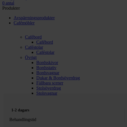
0
antal
Produkter
Avspärrningsprodukter
Cafémöbler
Cafébord
Cafébord
Caféstolar
Caféstolar
Övrigt
Bordsskivor
Bordsstativ
Bordsvagnar
Dukar & Bordsöverdrag
Fällbara scener
Stolsöverdrag
Stolsvagnar
1-2 dagars
Behandlingstid