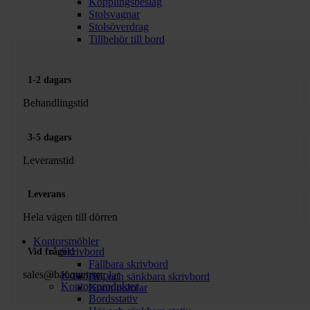
Kopplingsbeslag
Stolsvagnar
Stolsöverdrag
Tillbehör till bord
1-2 dagars
Behandlingstid
3-5 dagars
Leveranstid
Leverans
Hela vägen till dörren
Kontorsmöbler
Skrivbord
Vid frågor!
Fällbara skrivbord
sales@banquet.se
Kontorsstolar
Höj och sänkbara skrivbord
Kontorsprodukter
Kontorsstolar
Bordsstativ