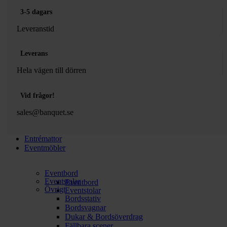
3-5 dagars
Leveranstid
Leverans
Hela vägen till dörren
Vid frågor!
sales@banquet.se
Entrémattor
Eventmöbler
Eventbord
Eventstolar
Eventbord
Övrigt
Eventstolar
Bordsstativ
Bordsvagnar
Dukar & Bordsöverdrag
Fällbara scener