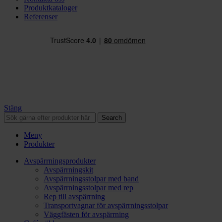
Produktkataloger
Referenser
Stäng
Search
Meny
Produkter
Avspärrningsprodukter
Avspärrningskit
Avspärrningsstolpar med band
Avspärrningsstolpar med rep
Rep till avspärrning
Transportvagnar för avspärrningsstolpar
Väggfästen för avspärrning