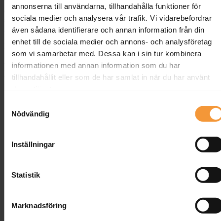
trötthet och minskad produktivitet – något du vill undvika. Nu finns
annonserna till användarna, tillhandahålla funktioner för
det
ergonomiska kontorsmöbler
som förändrar hur du arbetar, med
sociala medier och analysera vår trafik. Vi vidarebefordrar
smarta innovationer som
höj- och sänkbara skrivbord
och
justerbara
kontorsstolar
. I den här artikeln ser vi närmare på hur dessa lösningar
även sådana identifierare och annan information från din
kan förbättra din arbetsmiljö och skapa en mer produktiv vardag.
enhet till de sociala medier och annons- och analysföretag
Läs mer om detta i vår artikel
här
.
som vi samarbetar med. Dessa kan i sin tur kombinera
Ergonomiska Trender inom
informationen med annan information som du har
tillhandahållit eller som de har samlat in när du har använt
Kontorsmöbler
deras tjänster.
Samtyckesval
Nödvändig
Inställningar
Statistik
Marknadsföring