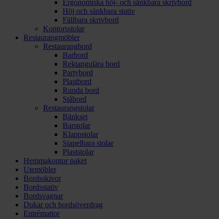
Ergonomiska höj- och sänkbara skrivbord
Höj och sänkbara stativ
Fällbara skrivbord
Kontorsstolar
Restaurangmöbler
Restaurangbord
Barbord
Rektangulära bord
Partybord
Plastbord
Runda bord
Ståbord
Restaurangstolar
Bänkset
Barstolar
Klappstolar
Stapelbara stolar
Plaststolar
Hemmakontor paket
Utemöbler
Bordsskivor
Bordsstativ
Bordsvagnar
Dukar och bordsöverdrag
Entrémattor