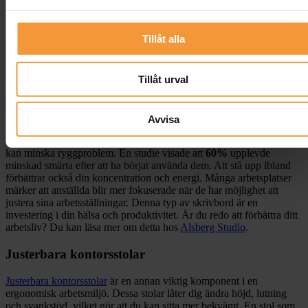
Tillåt alla
Ergonomiska lösningar är nyckeln till en hälsosammare arbetsmiljö.
De hjälper dig att arbeta smartare och känna dig mindre trött vid
dagens slut.
Tillåt urval
Höj- och sänkbara skrivbord
Avvisa
Höj- och sänkbara skrivbord
har blivit populära tack vare deras
flexibilitet. Med dessa kan du växla mellan att stå och sitta, vilket
kan minska ryggproblem. En studie visade att
60%
upplevde
minskad smärta efter att ha börjat använda dem. Att stå upp ibland
förbättrar också din koncentration och energi. Många arbetsplatser
märker att anställda blir mer fokuserade när de har möjlighet att
justera sina arbetsställningar. Denna typ av skrivbord är en
investering i din hälsa och produktivitet. Är du redo att förbättra ditt
arbetsliv? Du kan läsa mer om detta hos
Alsberg Studio
.
Justerbara kontorsstolar
Justerbara kontorsstolar
är en annan viktig komponent i en
ergonomisk arbetsmiljö. Dessa stolar låter dig ändra höjd, lutning
och svankstöd, vilket gör att du kan sitta mer bekvämt. En stol som