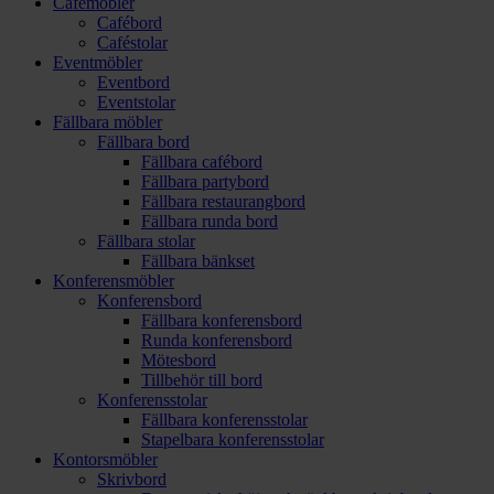
Cafémöbler
Cafébord
Caféstolar
Eventmöbler
Eventbord
Eventstolar
Fällbara möbler
Fällbara bord
Fällbara cafébord
Fällbara partybord
Fällbara restaurangbord
Fällbara runda bord
Fällbara stolar
Fällbara bänkset
Konferensmöbler
Konferensbord
Fällbara konferensbord
Runda konferensbord
Mötesbord
Tillbehör till bord
Konferensstolar
Fällbara konferensstolar
Stapelbara konferensstolar
Kontorsmöbler
Skrivbord