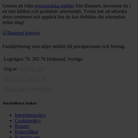
Genom att välja
ergonomiska möbler
från Banquet, investerar du i
en mer hållbar och produktiv arbetsmiljö. Tveka inte att utforska
deras sortiment och upptäck hur du kan förbättra din arbetsplats
redan idag!
Familjeföretag som säljer möbler till privatpersoner och företag.
Logvägen 79, 302 76 Halmstad, Sverige
Org.nr:
556771-3895
Tele: 070 - 630 56 49
Email:
sales@banquet.se
Användbara länkar
Integritetspolicy
Cookiepolicy
Returer
Köpevillkor
Kontakta oss