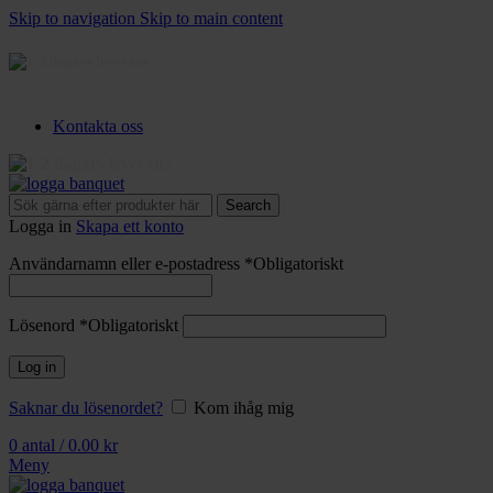
Skip to navigation
Skip to main content
3-5 dagars leverans
Kontakta oss
3-5 dagars leverans
Search
Logga in
Skapa ett konto
Användarnamn eller e-postadress
*
Obligatoriskt
Lösenord
*
Obligatoriskt
Log in
Saknar du lösenordet?
Kom ihåg mig
0
antal
/
0.00
kr
Meny