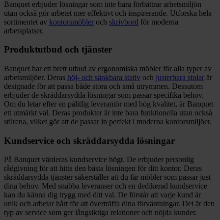
Banquet erbjuder lösningar som inte bara förbättrar arbetsmiljön
utan också gör arbetet mer effektivt och inspirerande. Utforska hela
sortimentet av
kontorsmöbler
och
skrivbord
för moderna
arbetsplatser.
Produktutbud och tjänster
Banquet har ett brett utbud av ergonomiska möbler för alla typer av
arbetsmiljöer. Deras
höj- och sänkbara stativ
och
justerbara stolar
är
designade för att passa både stora och små utrymmen. Dessutom
erbjuder de skräddarsydda lösningar som passar specifika behov.
Om du letar efter en pålitlig leverantör med hög kvalitet, är Banquet
ett utmärkt val. Deras produkter är inte bara funktionella utan också
stilrena, vilket gör att de passar in perfekt i moderna kontorsmiljöer.
Kundservice och skräddarsydda lösningar
På Banquet värderas kundservice högt. De erbjuder personlig
rådgivning för att hitta den bästa lösningen för ditt kontor. Deras
skräddarsydda tjänster säkerställer att du får möbler som passar just
dina behov. Med snabba leveranser och en dedikerad kundservice
kan du känna dig trygg med ditt val. De förstår att varje kund är
unik och arbetar hårt för att överträffa dina förväntningar. Det är den
typ av service som ger långsiktiga relationer och nöjda kunder.