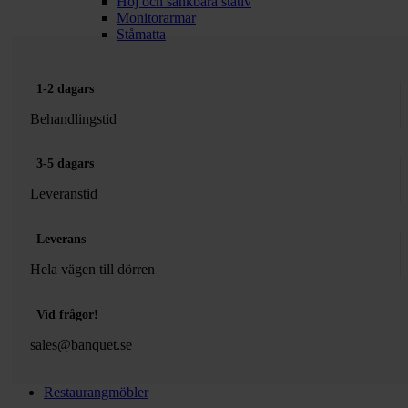
Höj och sänkbara stativ
Monitorarmar
Ståmatta
1-2 dagars
Behandlingstid
3-5 dagars
Leveranstid
Leverans
Hela vägen till dörren
Vid frågor!
sales@banquet.se
Restaurangmöbler