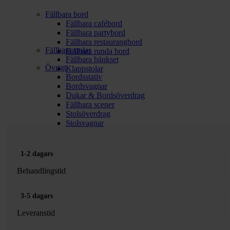
Fällbara bord
Fällbara cafébord
Fällbara partybord
Fällbara restaurangbord
Fällbara stolar
Fällbara runda bord
Fällbara bänkset
Övrigt
Klappstolar
Bordsstativ
Bordsvagnar
Dukar & Bordsöverdrag
Fällbara scener
Stolsöverdrag
Stolsvagnar
1-2 dagars
Behandlingstid
3-5 dagars
Leveranstid