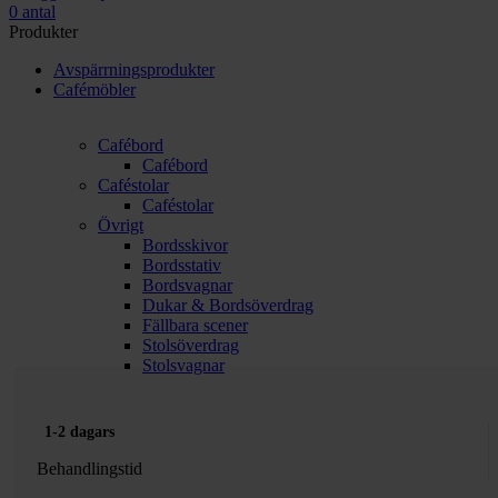
0
antal
Produkter
Avspärrningsprodukter
Cafémöbler
Cafébord
Cafébord
Caféstolar
Caféstolar
Övrigt
Bordsskivor
Bordsstativ
Bordsvagnar
Dukar & Bordsöverdrag
Fällbara scener
Stolsöverdrag
Stolsvagnar
1-2 dagars
Behandlingstid