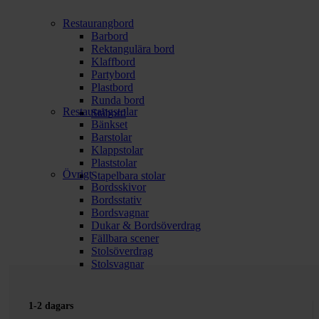
Restaurangbord
Barbord
Rektangulära bord
Klaffbord
Partybord
Plastbord
Runda bord
Restaurangstolar
Ståbord
Bänkset
Barstolar
Klappstolar
Plaststolar
Övrigt
Stapelbara stolar
Bordsskivor
Bordsstativ
Bordsvagnar
Dukar & Bordsöverdrag
Fällbara scener
Stolsöverdrag
Stolsvagnar
1-2 dagars