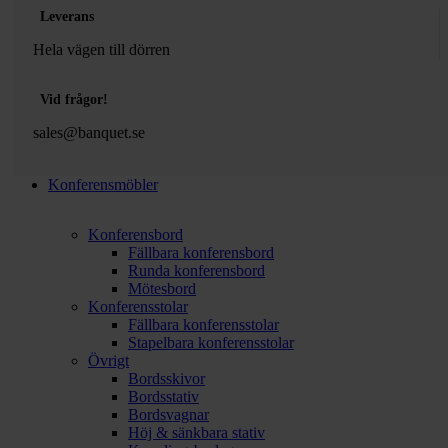
Leverans
Hela vägen till dörren
Vid frågor!
sales@banquet.se
Konferensmöbler
Konferensbord
Fällbara konferensbord
Runda konferensbord
Mötesbord
Konferensstolar
Fällbara konferensstolar
Stapelbara konferensstolar
Övrigt
Bordsskivor
Bordsstativ
Bordsvagnar
Höj & sänkbara stativ